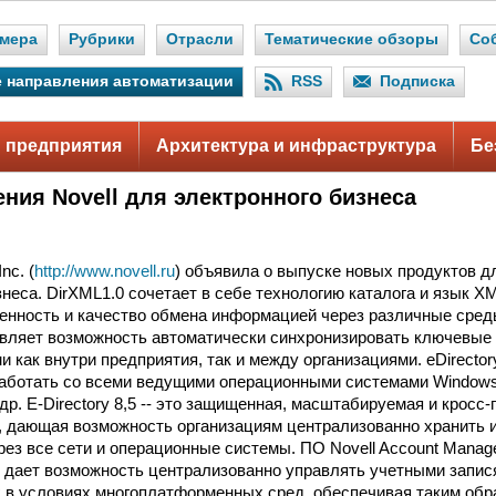
мера
Рубрики
Отрасли
Тематические обзоры
Со
 направления автоматизации
RSS
Подписка
 предприятия
Архитектура и инфраструктура
Бе
ния Novell для электронного бизнеса
.
nc. (
http://www.novell.ru
) объявила о выпуске новых продуктов 
знеса. DirXML1.0 сочетает в себе технологию каталога и язык 
нность и качество обмена информацией через различные сред
вляет возможность автоматически синхронизировать ключевые
 как внутри предприятия, так и между организациями. eDirector
аботать со всеми ведущими операционными системами Windows 
др. E-Directory 8,5 -- это защищенная, масштабируемая и крос
, дающая возможность организациям централизованно хранить
рез все сети и операционные системы. ПО Novell Account Manage
on) дает возможность централизованно управлять учетными запи
х в условиях многоплатформенных сред, обеспечивая таким обр