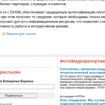
бизнес-партнеров, служащих и клиентов.
вместе с DirXML обеспечивает защищенную аутентификацию посет
 при этом получает те сведения, которые необходимы только ем
олучают доступ к информационным ресурсам, что позволяет сэ
ивность работы в интерактивном режиме.
Версия для печати
Фото/Видеорепорта
Состоялась премьера вед
 рассылки
технологической выставк
20–22 июня 2017 года в рамках 
технологического развития «Тех
ent Enterprise Express
премьера обновленной национал
науки, технологий и инноваций 
она обрела новый формат: «НТ
Ассоциация «НППА»
Олег Сердюков: Мы хотим
содружество компаний дл
дпиской