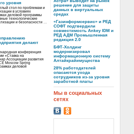
Астра» выводит на рынок
го уровня
решение для защиты
глый стол по проблемам и
данных в виртуальных
зации в условиях
средах
мках деловой программы
вные технологические
«Газинформсервис» и РЕД
тизации и безопасности …
СОФТ подтвердили
совместимость Ankey IDM и
РЕД АДМ Промышленная
управлению
редакция 2.0
едприятия делают
БФТ-Холдинг
модернизировал
ународная конференция
ми «Ставка на
информационную систему
инар Ассоциации развития
Алтайкрайимущества
CE Moscow Spring
рамках деловой
28% работодателей
опасаются ухода
сотрудников из-за уровня
заработной платы
Мы в социальных
сетях