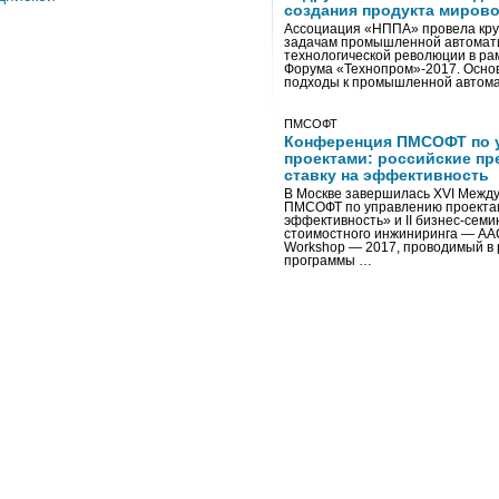
создания продукта мирово
Ассоциация «НППА» провела кру
задачам промышленной автомати
технологической революции в ра
Форума «Технопром»-2017. Осно
подходы к промышленной автома
ПМСОФТ
Конференция ПМСОФТ по 
проектами: российские пр
ставку на эффективность
В Москве завершилась XVI Межд
ПМСОФТ по управлению проекта
эффективность» и II бизнес-сем
стоимостного инжиниринга — AA
Workshop — 2017, проводимый в 
программы …