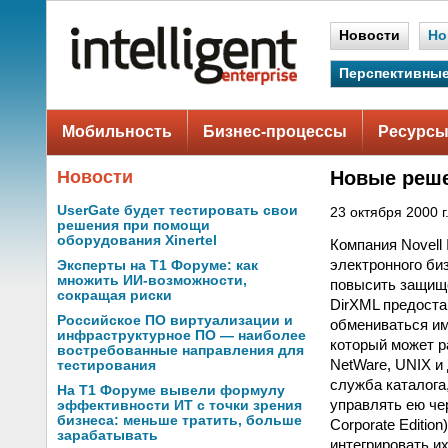
Новости
Но
Перспективные
Мобильность
Бизнес-процессы
Ресурсы
Новости
Новые реше
UserGate будет тестировать свои
23 октября 2000 г
решения при помощи
оборудования Xinertel
Компания Novell I
электронного би
Эксперты на Т1 Форуме: как
множить ИИ-возможности,
повысить защище
сокращая риски
DirXML предоста
Российское ПО виртуализации и
обмениваться ими
инфраструктурное ПО — наиболее
который может р
востребованные направления для
NetWare, UNIX и 
тестирования
служба каталога
На Т1 Форуме вывели формулу
управлять ею че
эффективности ИТ с точки зрения
бизнеса: меньше тратить, больше
Corporate Editi
зарабатывать
интегрировать и