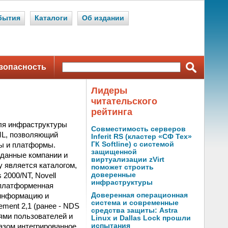
бытия
Каталоги
Об издании
зопасность
Лидеры
читательского
рейтинга
для инфраструктуры
Совместимость серверов
XML, позволяющий
Inferit RS (кластер «СФ Тех»
ы и платформы.
ГК Softline) с системой
защищенной
 данные компании и
виртуализации zVirt
y является каталогом,
поможет строить
2000/NT, Novell
доверенные
инфраструктуры
с-платформенная
 информацию и
Доверенная операционная
система и современные
ment 2,1 (ранее - NDS
средства защиты: Astra
сями пользователей и
Linux и Dallas Lock прошли
азом интегрированное
испытания