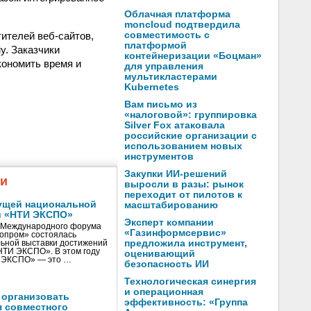
Облачная платформа
moncloud подтвердила
ителей веб-сайтов,
совместимость с
платформой
у. Заказчики
контейнеризации «Боцман»
кономить время и
для управления
мультикластерами
Kubernetes
Вам письмо из
«налоговой»: группировка
Silver Fox атаковала
российские организации с
использованием новых
инструментов
Закупки ИИ-решений
жи
выросли в разы: рынок
переходит от пилотов к
ущей национальной
масштабированию
и «НТИ ЭКСПО»
Эксперт компании
V Международного форума
«Газинформсервис»
нопром» состоялась
предложила инструмент,
ьной выставки достижений
«НТИ ЭКСПО». В этом году
оценивающий
И ЭКСПО» — это …
безопасность ИИ
Технологическая синергия
и операционная
 организовать
эффективность: «Группа
я совместного