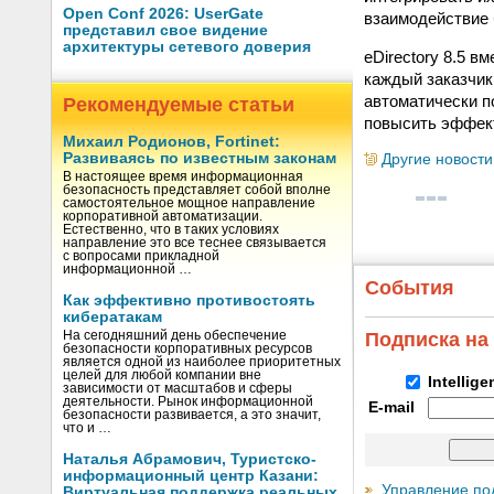
Open Conf 2026: UserGate
взаимодействие 
представил свое видение
архитектуры сетевого доверия
eDirectory 8.5 
каждый заказчик
автоматически п
Рекомендуемые статьи
повысить эффект
Михаил Родионов, Fortinet:
Развиваясь по известным законам
Другие новости
В настоящее время информационная
безопасность представляет собой вполне
самостоятельное мощное направление
корпоративной автоматизации.
Естественно, что в таких условиях
направление это все теснее связывается
с вопросами прикладной
информационной …
События
Как эффективно противостоять
кибератакам
На сегодняшний день обеспечение
Подписка на
безопасности корпоративных ресурсов
является одной из наиболее приоритетных
целей для любой компании вне
Intellig
зависимости от масштабов и сферы
деятельности. Рынок информационной
E-mail
безопасности развивается, а это значит,
что и …
Наталья Абрамович, Туристско-
информационный центр Казани:
Управление по
Виртуальная поддержка реальных