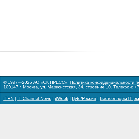
© 1997—2026 АО «СК ПРЕСС».
Политика конфиденциальности п
109147 г. Москва, ул. Марксистская, 34, строение 10. Телефон: +7
ITRN
|
IT Channel News
|
itWeek
|
Byte/Россия
|
Бестселлеры IT-ры