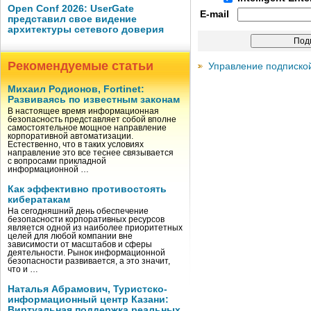
Open Conf 2026: UserGate
E-mail
представил свое видение
архитектуры сетевого доверия
Рекомендуемые статьи
Управление подписко
Михаил Родионов, Fortinet:
Развиваясь по известным законам
В настоящее время информационная
безопасность представляет собой вполне
самостоятельное мощное направление
корпоративной автоматизации.
Естественно, что в таких условиях
направление это все теснее связывается
с вопросами прикладной
информационной …
Как эффективно противостоять
кибератакам
На сегодняшний день обеспечение
безопасности корпоративных ресурсов
является одной из наиболее приоритетных
целей для любой компании вне
зависимости от масштабов и сферы
деятельности. Рынок информационной
безопасности развивается, а это значит,
что и …
Наталья Абрамович, Туристско-
информационный центр Казани:
Виртуальная поддержка реальных