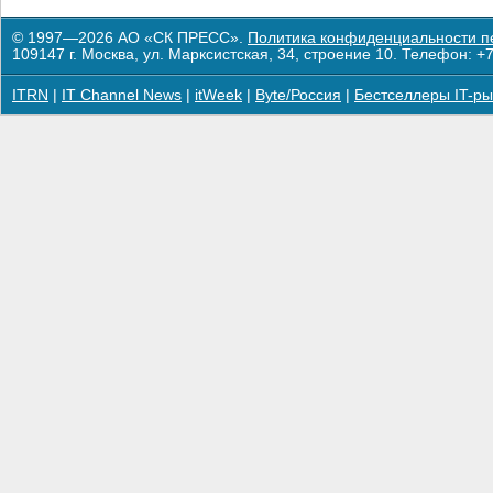
© 1997—2026 АО «СК ПРЕСС».
Политика конфиденциальности п
109147 г. Москва, ул. Марксистская, 34, строение 10. Телефон: +7
ITRN
|
IT Channel News
|
itWeek
|
Byte/Россия
|
Бестселлеры IT-ры