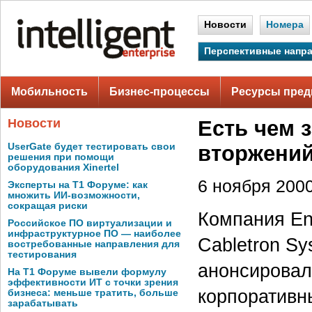
Новости
Номера
Перспективные напр
Мобильность
Бизнес-процессы
Ресурсы пред
Новости
Есть чем 
UserGate будет тестировать свои
вторжений
решения при помощи
оборудования Xinertel
6 ноября 2000
Эксперты на Т1 Форуме: как
множить ИИ-возможности,
сокращая риски
Компания En
Российское ПО виртуализации и
инфраструктурное ПО — наиболее
Cabletron Sy
востребованные направления для
тестирования
анонсировал
На Т1 Форуме вывели формулу
эффективности ИТ с точки зрения
корпоративны
бизнеса: меньше тратить, больше
зарабатывать