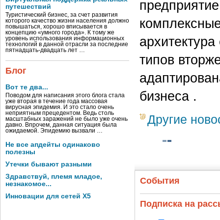
предприятие
путешествий
Туристический бизнес, за счет развития
комплексные
которого качество жизни населения должно
повышаться, хорошо вписывается в
концепцию «умного города». К тому же
архитектура
уровень использования информационных
технологий в данной отрасли за последние
пятнадцать-двадцать лет …
типов вторже
Блог
адаптирован
Вот те два...
бизнеса .
Поводом для написания этого блога стала
уже вторая в течение года массовая
вирусная эпидемия. И это стало очень
неприятным прецедентом. Ведь столь
Другие ново
масштабных заражений не было уже очень
давно. Впрочем, данная ситуация была
ожидаемой. Эпидемию вызвали …
Не все апдейты одинаково
полезны
Утечки бывают разными
Здравствуй, племя младое,
События
незнакомое...
Инновации для сетей X5
Подписка на рас