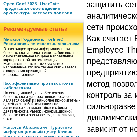
защитить сет
Open Conf 2026: UserGate
представил свое видение
архитектуры сетевого доверия
аналитическ
сети происхо
Рекомендуемые статьи
Как считает 
Михаил Родионов, Fortinet:
Развиваясь по известным законам
Employee Thr
В настоящее время информационная
безопасность представляет собой вполне
самостоятельное мощное направление
представляю
корпоративной автоматизации.
Естественно, что в таких условиях
направление это все теснее связывается
предприятию
с вопросами прикладной
информационной …
метод позво
Как эффективно противостоять
кибератакам
контроль за 
На сегодняшний день обеспечение
безопасности корпоративных ресурсов
является одной из наиболее приоритетных
сильноразве
целей для любой компании вне
зависимости от масштабов и сферы
деятельности. Рынок информационной
динамических
безопасности развивается, а это значит,
что и …
зависит от 
Наталья Абрамович, Туристско-
информационный центр Казани:
Виртуальная поддержка реальных