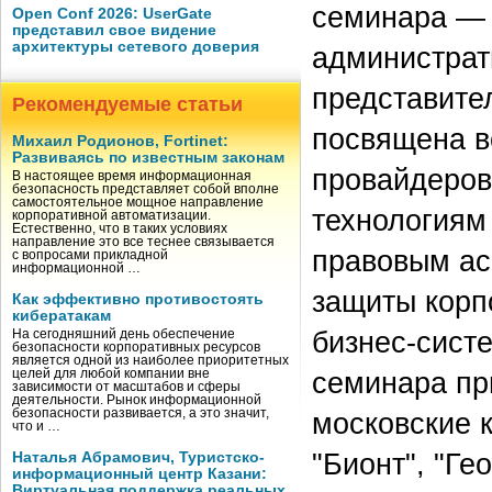
семинара —
Open Conf 2026: UserGate
представил свое видение
архитектуры сетевого доверия
администрат
представител
Рекомендуемые статьи
посвящена в
Михаил Родионов, Fortinet:
Развиваясь по известным законам
провайдеров
В настоящее время информационная
безопасность представляет собой вполне
самостоятельное мощное направление
технологиям
корпоративной автоматизации.
Естественно, что в таких условиях
направление это все теснее связывается
правовым ас
с вопросами прикладной
информационной …
защиты корп
Как эффективно противостоять
кибератакам
бизнес-сист
На сегодняшний день обеспечение
безопасности корпоративных ресурсов
является одной из наиболее приоритетных
семинара при
целей для любой компании вне
зависимости от масштабов и сферы
деятельности. Рынок информационной
безопасности развивается, а это значит,
московские к
что и …
"Бионт", "Ге
Наталья Абрамович, Туристско-
информационный центр Казани:
Виртуальная поддержка реальных