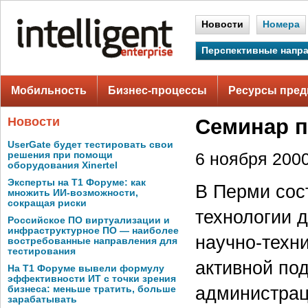
Новости
Номера
Перспективные напр
Мобильность
Бизнес-процессы
Ресурсы пред
Новости
Семинар п
UserGate будет тестировать свои
решения при помощи
6 ноября 2000
оборудования Xinertel
Эксперты на Т1 Форуме: как
В Перми сос
множить ИИ-возможности,
сокращая риски
технологии д
Российское ПО виртуализации и
инфраструктурное ПО — наиболее
научно-техн
востребованные направления для
тестирования
активной по
На Т1 Форуме вывели формулу
эффективности ИТ с точки зрения
администрац
бизнеса: меньше тратить, больше
зарабатывать