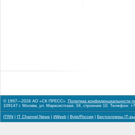
© 1997—2026 АО «СК ПРЕСС».
Политика конфиденциальности п
109147 г. Москва, ул. Марксистская, 34, строение 10. Телефон: +7
ITRN
|
IT Channel News
|
itWeek
|
Byte/Россия
|
Бестселлеры IT-ры