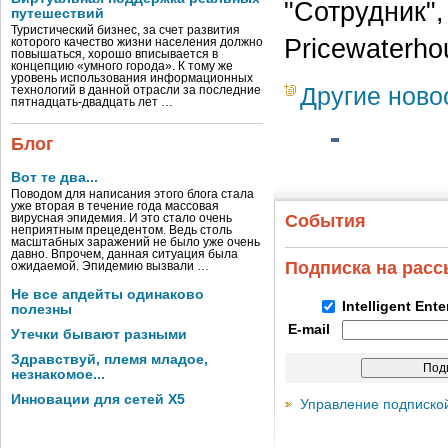
"Сотрудник",
путешествий
Туристический бизнес, за счет развития
Pricewaterho
которого качество жизни населения должно
повышаться, хорошо вписывается в
концепцию «умного города». К тому же
уровень использования информационных
Другие ново
технологий в данной отрасли за последние
пятнадцать-двадцать лет …
Блог
Вот те два...
Поводом для написания этого блога стала
уже вторая в течение года массовая
События
вирусная эпидемия. И это стало очень
неприятным прецедентом. Ведь столь
масштабных заражений не было уже очень
давно. Впрочем, данная ситуация была
Подписка на рас
ожидаемой. Эпидемию вызвали …
Не все апдейты одинаково
Intelligent Ent
полезны
E-mail
Утечки бывают разными
Здравствуй, племя младое,
незнакомое...
Инновации для сетей X5
Управление подписко