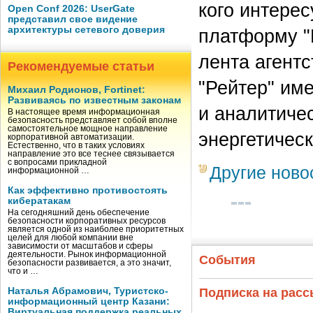
кого интерес
Open Conf 2026: UserGate
представил свое видение
архитектуры сетевого доверия
платформу "
лента агент
Рекомендуемые статьи
"Рейтер" им
Михаил Родионов, Fortinet:
Развиваясь по известным законам
и аналитиче
В настоящее время информационная
безопасность представляет собой вполне
самостоятельное мощное направление
энергетичес
корпоративной автоматизации.
Естественно, что в таких условиях
направление это все теснее связывается
с вопросами прикладной
Другие ново
информационной …
Как эффективно противостоять
кибератакам
На сегодняшний день обеспечение
безопасности корпоративных ресурсов
является одной из наиболее приоритетных
целей для любой компании вне
зависимости от масштабов и сферы
деятельности. Рынок информационной
События
безопасности развивается, а это значит,
что и …
Наталья Абрамович, Туристско-
Подписка на рас
информационный центр Казани:
Виртуальная поддержка реальных