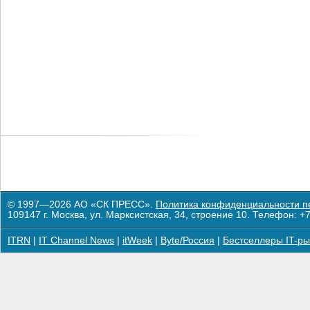
© 1997—2026 АО «СК ПРЕСС».
Политика конфиденциальности п
109147 г. Москва, ул. Марксистская, 34, строение 10. Телефон: +7
ITRN
|
IT Channel News
|
itWeek
|
Byte/Россия
|
Бестселлеры IT-ры