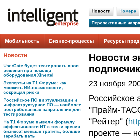
Новости
Номера
Перспективные напр
Мобильность
Бизнес-процессы
Ресурсы пред
Новости
Новости э
UserGate будет тестировать свои
подписчик
решения при помощи
оборудования Xinertel
23 ноября 200
Эксперты на Т1 Форуме: как
множить ИИ-возможности,
сокращая риски
Российское 
Российское ПО виртуализации и
инфраструктурное ПО — наиболее
"Прайм-ТАСС
востребованные направления для
тестирования
"Рейтер" (
htt
На Т1 Форуме вывели формулу
эффективности ИТ с точки зрения
проекте — н
бизнеса: меньше тратить, больше
зарабатывать