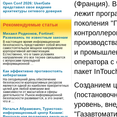
(Франция). 
Open Conf 2026: UserGate
представил свое видение
архитектуры сетевого доверия
лежит прогр
поколения "
Рекомендуемые статьи
контроллеро
Михаил Родионов, Fortinet:
Развиваясь по известным законам
производств
В настоящее время информационная
безопасность представляет собой вполне
самостоятельное мощное направление
и промышлен
корпоративной автоматизации.
Естественно, что в таких условиях
направление это все теснее связывается
оператора с
с вопросами прикладной
информационной …
пакет InTou
Как эффективно противостоять
кибератакам
На сегодняшний день обеспечение
безопасности корпоративных ресурсов
Созданием ц
является одной из наиболее приоритетных
целей для любой компании вне
зависимости от масштабов и сферы
(постановоч
деятельности. Рынок информационной
безопасности развивается, а это значит,
что и …
уровень, вн
Наталья Абрамович, Туристско-
"Газавтомат
информационный центр Казани:
Виртуальная поддержка реальных