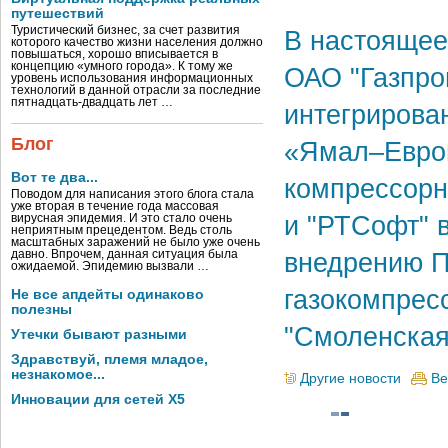
путешествий
Туристический бизнес, за счет развития
В настоящее
которого качество жизни населения должно
повышаться, хорошо вписывается в
концепцию «умного города». К тому же
ОАО "Газпро
уровень использования информационных
технологий в данной отрасли за последние
пятнадцать-двадцать лет …
интегрирова
Блог
«Ямал–Европ
Вот те два...
компрессорн
Поводом для написания этого блога стала
уже вторая в течение года массовая
и "РТСофт" в
вирусная эпидемия. И это стало очень
неприятным прецедентом. Ведь столь
масштабных заражений не было уже очень
внедрению П
давно. Впрочем, данная ситуация была
ожидаемой. Эпидемию вызвали …
газокомпрес
Не все апдейты одинаково
полезны
"Смоленская"
Утечки бывают разными
Здравствуй, племя младое,
незнакомое...
Другие новости
Ве
Инновации для сетей X5