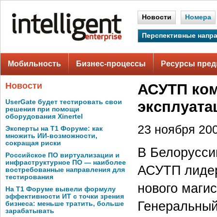
Новости
Номера
Перспективные напр
Мобильность
Бизнес-процессы
Ресурсы пред
Новости
АСУТП ком
UserGate будет тестировать свои
эксплуат
решения при помощи
оборудования Xinertel
23 ноября 200
Эксперты на Т1 Форуме: как
множить ИИ-возможности,
сокращая риски
В Белорусси
Российское ПО виртуализации и
инфраструктурное ПО — наиболее
АСУТП лидер
востребованные направления для
тестирования
нового маги
На Т1 Форуме вывели формулу
эффективности ИТ с точки зрения
Генеральный
бизнеса: меньше тратить, больше
зарабатывать