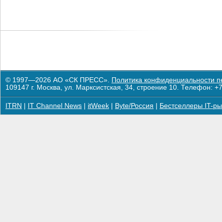
© 1997—2026 АО «СК ПРЕСС».
Политика конфиденциальности п
109147 г. Москва, ул. Марксистская, 34, строение 10. Телефон: +7
ITRN
|
IT Channel News
|
itWeek
|
Byte/Россия
|
Бестселлеры IT-ры