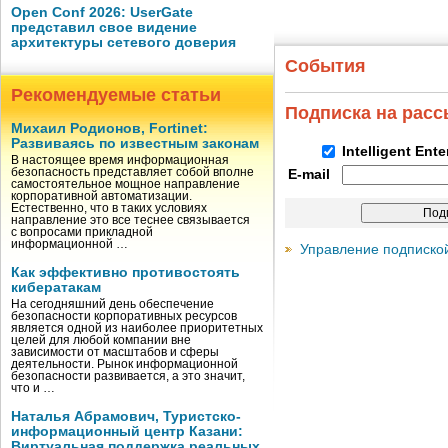
Open Conf 2026: UserGate
представил свое видение
архитектуры сетевого доверия
События
Рекомендуемые статьи
Подписка на рас
Михаил Родионов, Fortinet:
Развиваясь по известным законам
Intelligent Ent
В настоящее время информационная
безопасность представляет собой вполне
E-mail
самостоятельное мощное направление
корпоративной автоматизации.
Естественно, что в таких условиях
направление это все теснее связывается
с вопросами прикладной
информационной …
Управление подписко
Как эффективно противостоять
кибератакам
На сегодняшний день обеспечение
безопасности корпоративных ресурсов
является одной из наиболее приоритетных
целей для любой компании вне
зависимости от масштабов и сферы
деятельности. Рынок информационной
безопасности развивается, а это значит,
что и …
Наталья Абрамович, Туристско-
информационный центр Казани:
Виртуальная поддержка реальных