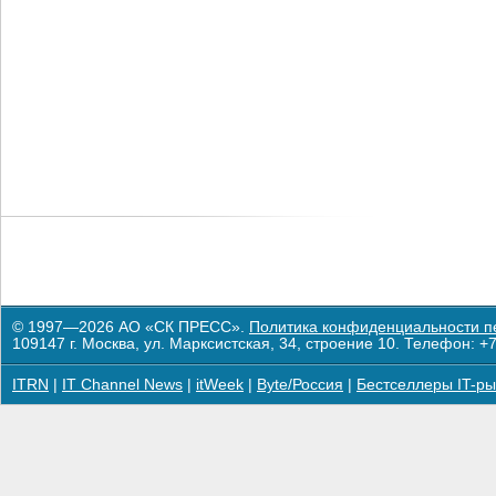
© 1997—2026 АО «СК ПРЕСС».
Политика конфиденциальности п
109147 г. Москва, ул. Марксистская, 34, строение 10. Телефон: +7
ITRN
|
IT Channel News
|
itWeek
|
Byte/Россия
|
Бестселлеры IT-ры