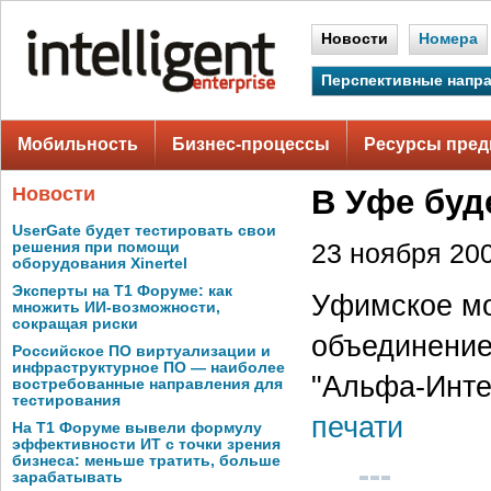
Новости
Номера
Перспективные напр
Мобильность
Бизнес-процессы
Ресурсы пред
Новости
В Уфе буд
UserGate будет тестировать свои
решения при помощи
23 ноября 200
оборудования Xinertel
Эксперты на Т1 Форуме: как
Уфимское мо
множить ИИ-возможности,
сокращая риски
объединение
Российское ПО виртуализации и
инфраструктурное ПО — наиболее
"Альфа-Инте
востребованные направления для
тестирования
печати
На Т1 Форуме вывели формулу
эффективности ИТ с точки зрения
бизнеса: меньше тратить, больше
зарабатывать