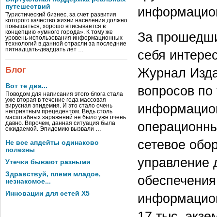
путешествий
информацион
Туристический бизнес, за счет развития
которого качество жизни населения должно
повышаться, хорошо вписывается в
концепцию «умного города». К тому же
За прошедши
уровень использования информационных
технологий в данной отрасли за последние
пятнадцать-двадцать лет …
себя интере
Блог
Журнал Изда
Вот те два...
вопросов по
Поводом для написания этого блога стала
уже вторая в течение года массовая
информацион
вирусная эпидемия. И это стало очень
неприятным прецедентом. Ведь столь
масштабных заражений не было уже очень
операционны
давно. Впрочем, данная ситуация была
ожидаемой. Эпидемию вызвали …
сетевое обор
Не все апдейты одинаково
полезны
управление 
Утечки бывают разными
Здравствуй, племя младое,
обеспечения
незнакомое...
Инновации для сетей X5
информацион
17 тыс. экз