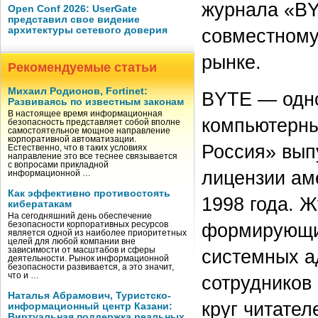
журнала «BY
Open Conf 2026: UserGate
представил свое видение
архитектуры сетевого доверия
совместному
рынке.
Рекомендуемые статьи
Михаил Родионов, Fortinet:
BYTE — одно
Развиваясь по известным законам
В настоящее время информационная
компьютерны
безопасность представляет собой вполне
самостоятельное мощное направление
корпоративной автоматизации.
Россия» вып
Естественно, что в таких условиях
направление это все теснее связывается
с вопросами прикладной
лицензии ам
информационной …
Как эффективно противостоять
1998 года. 
кибератакам
На сегодняшний день обеспечение
формирующи
безопасности корпоративных ресурсов
является одной из наиболее приоритетных
целей для любой компании вне
зависимости от масштабов и сферы
системных а
деятельности. Рынок информационной
безопасности развивается, а это значит,
что и …
сотрудников
Наталья Абрамович, Туристско-
круг читател
информационный центр Казани:
Виртуальная поддержка реальных