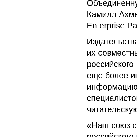
Объединенну
Камилл Ахме
Enterprise Pa
Издательств
их совместн
российского
еще более и
информацию 
специалистов
читательску
«Наш союз с
российского