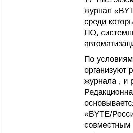
журнал «BYT
среди котор
ПО, системн
автоматизац
По условиям
организуют 
журнала , и
Редакционна
основываетс
«BYTE/Россия
совместным 