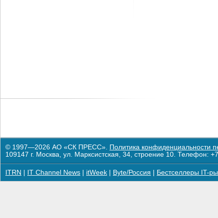
© 1997—2026 АО «СК ПРЕСС».
Политика конфиденциальности п
109147 г. Москва, ул. Марксистская, 34, строение 10. Телефон: +7
ITRN
|
IT Channel News
|
itWeek
|
Byte/Россия
|
Бестселлеры IT-ры