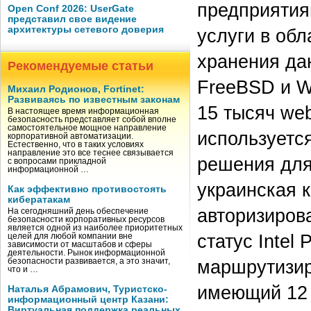
предприятия
Open Conf 2026: UserGate
представил свое видение
архитектуры сетевого доверия
услуги в об
хранения да
Рекомендуемые статьи
FreeBSD и W
Михаил Родионов, Fortinet:
Развиваясь по известным законам
15 тысяч we
В настоящее время информационная
безопасность представляет собой вполне
самостоятельное мощное направление
используется
корпоративной автоматизации.
Естественно, что в таких условиях
направление это все теснее связывается
решения для
с вопросами прикладной
информационной …
украинская к
Как эффективно противостоять
кибератакам
авторизиров
На сегодняшний день обеспечение
безопасности корпоративных ресурсов
является одной из наиболее приоритетных
статус Intel
целей для любой компании вне
зависимости от масштабов и сферы
деятельности. Рынок информационной
маршрутизиру
безопасности развивается, а это значит,
что и …
имеющий 12 
Наталья Абрамович, Туристско-
информационный центр Казани:
Виртуальная поддержка реальных