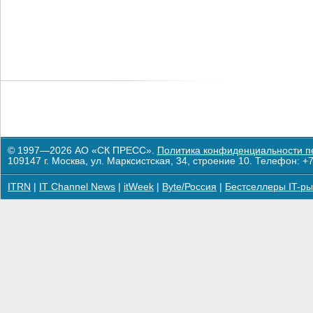
© 1997—2026 АО «СК ПРЕСС».
Политика конфиденциальности п
109147 г. Москва, ул. Марксистская, 34, строение 10. Телефон: +7
ITRN
|
IT Channel News
|
itWeek
|
Byte/Россия
|
Бестселлеры IT-ры