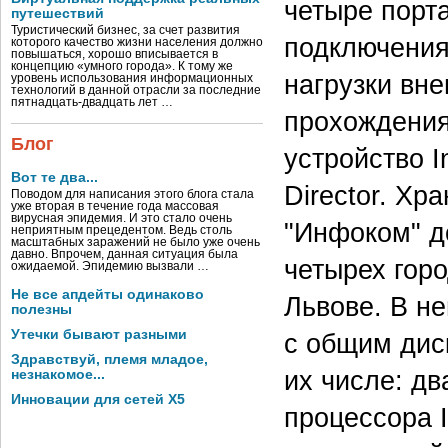
четыре порт
путешествий
Туристический бизнес, за счет развития
подключения
которого качество жизни населения должно
повышаться, хорошо вписывается в
концепцию «умного города». К тому же
нагрузки вн
уровень использования информационных
технологий в данной отрасли за последние
пятнадцать-двадцать лет …
прохождения
Блог
устройство In
Вот те два...
Director. Х
Поводом для написания этого блога стала
уже вторая в течение года массовая
вирусная эпидемия. И это стало очень
"Инфоком" д
неприятным прецедентом. Ведь столь
масштабных заражений не было уже очень
давно. Впрочем, данная ситуация была
четырех гор
ожидаемой. Эпидемию вызвали …
Не все апдейты одинаково
Львове. В не
полезны
Утечки бывают разными
с общим дис
Здравствуй, племя младое,
их числе: д
незнакомое...
Инновации для сетей X5
процессора I