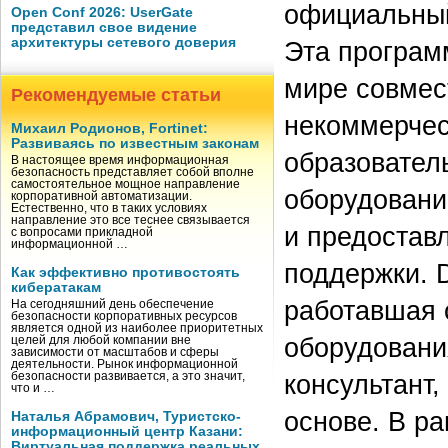
официальный
Open Conf 2026: UserGate
представил свое видение
архитектуры сетевого доверия
Эта програм
мире совмес
Рекомендуемые статьи
некоммерчес
Михаил Родионов, Fortinet:
Развиваясь по известным законам
образовател
В настоящее время информационная
безопасность представляет собой вполне
самостоятельное мощное направление
оборудовани
корпоративной автоматизации.
Естественно, что в таких условиях
направление это все теснее связывается
и предостав
с вопросами прикладной
информационной …
поддержки. 
Как эффективно противостоять
кибератакам
работавшая 
На сегодняшний день обеспечение
безопасности корпоративных ресурсов
является одной из наиболее приоритетных
оборудовани
целей для любой компании вне
зависимости от масштабов и сферы
деятельности. Рынок информационной
консультант,
безопасности развивается, а это значит,
что и …
основе. В р
Наталья Абрамович, Туристско-
информационный центр Казани:
Виртуальная поддержка реальных