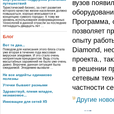
вузов появи
путешествий
Туристический бизнес, за счет развития
оборудовани
которого качество жизни населения должно
повышаться, хорошо вписывается в
концепцию «умного города». К тому же
Программа, 
уровень использования информационных
технологий в данной отрасли за последние
пятнадцать-двадцать лет …
позволяет п
Блог
опыту работ
Вот те два...
Diamond, не
Поводом для написания этого блога стала
уже вторая в течение года массовая
вирусная эпидемия. И это стало очень
проекта., та
неприятным прецедентом. Ведь столь
масштабных заражений не было уже очень
давно. Впрочем, данная ситуация была
в решении п
ожидаемой. Эпидемию вызвали …
Не все апдейты одинаково
сетевым тех
полезны
Утечки бывают разными
частности с
Здравствуй, племя младое,
незнакомое...
Другие ново
Инновации для сетей X5