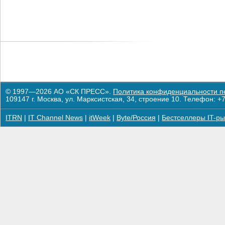
© 1997—2026 АО «СК ПРЕСС».
Политика конфиденциальности п
109147 г. Москва, ул. Марксистская, 34, строение 10. Телефон: +7
ITRN
|
IT Channel News
|
itWeek
|
Byte/Россия
|
Бестселлеры IT-ры