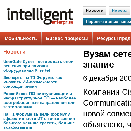
Новости
Номера
Перспективные напр
Мобильность
Бизнес-процессы
Ресурсы пред
Новости
Вузам сет
UserGate будет тестировать свои
знание
решения при помощи
оборудования Xinertel
6 декабря 200
Эксперты на Т1 Форуме: как
множить ИИ-возможности,
сокращая риски
Компании Ci
Российское ПО виртуализации и
инфраструктурное ПО — наиболее
Communicati
востребованные направления для
тестирования
новой совме
На Т1 Форуме вывели формулу
эффективности ИТ с точки зрения
объявлено, 
бизнеса: меньше тратить, больше
зарабатывать