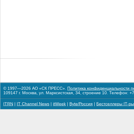
© 1997—2026 АО «СК ПРЕСС».
Политика конфиденциальности п
109147 г. Москва, ул. Марксистская, 34, строение 10. Телефон: +7
ITRN
|
IT Channel News
|
itWeek
|
Byte/Россия
|
Бестселлеры IT-ры