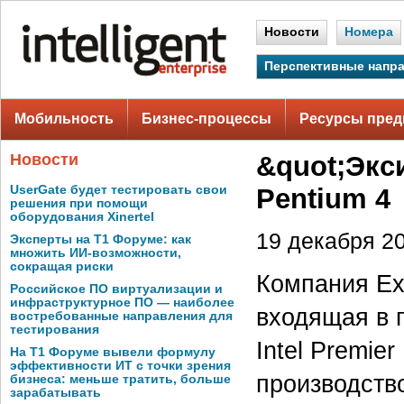
Новости
Номера
Перспективные напр
Мобильность
Бизнес-процессы
Ресурсы пред
Новости
&quot;Экс
UserGate будет тестировать свои
Pentium 4
решения при помощи
оборудования Xinertel
19 декабря 20
Эксперты на Т1 Форуме: как
множить ИИ-возможности,
сокращая риски
Компания Ex
Российское ПО виртуализации и
инфраструктурное ПО — наиболее
входящая в 
востребованные направления для
тестирования
Intel Premie
На Т1 Форуме вывели формулу
эффективности ИТ с точки зрения
производств
бизнеса: меньше тратить, больше
зарабатывать