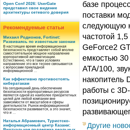
базе процесс
Open Conf 2026: UserGate
представил свое видение
архитектуры сетевого доверия
поставки мо
следующую к
Рекомендуемые статьи
частотой 1,
Михаил Родионов, Fortinet:
Развиваясь по известным законам
GeForce2 GT
В настоящее время информационная
безопасность представляет собой вполне
самостоятельное мощное направление
емкостью 30 
корпоративной автоматизации.
Естественно, что в таких условиях
направление это все теснее связывается
ATA/100, зву
с вопросами прикладной
информационной …
накопитель 
Как эффективно противостоять
кибератакам
работы с 3D
На сегодняшний день обеспечение
безопасности корпоративных ресурсов
является одной из наиболее приоритетных
позициониру
целей для любой компании вне
зависимости от масштабов и сферы
деятельности. Рынок информационной
развивающег
безопасности развивается, а это значит,
что и …
Наталья Абрамович, Туристско-
Другие ново
информационный центр Казани:
Виртуальная поддержка реальных