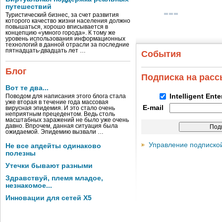
путешествий
Туристический бизнес, за счет развития
которого качество жизни населения должно
повышаться, хорошо вписывается в
концепцию «умного города». К тому же
уровень использования информационных
технологий в данной отрасли за последние
пятнадцать-двадцать лет …
События
Блог
Подписка на рас
Вот те два...
Intelligent Ent
Поводом для написания этого блога стала
уже вторая в течение года массовая
E-mail
вирусная эпидемия. И это стало очень
неприятным прецедентом. Ведь столь
масштабных заражений не было уже очень
давно. Впрочем, данная ситуация была
ожидаемой. Эпидемию вызвали …
Управление подписко
Не все апдейты одинаково
полезны
Утечки бывают разными
Здравствуй, племя младое,
незнакомое...
Инновации для сетей X5