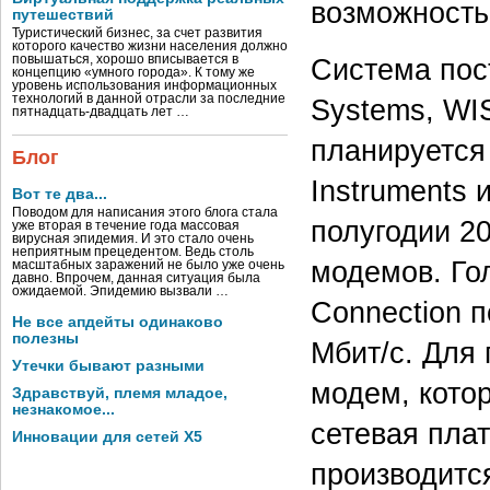
возможность
путешествий
Туристический бизнес, за счет развития
которого качество жизни населения должно
повышаться, хорошо вписывается в
Система пос
концепцию «умного города». К тому же
уровень использования информационных
технологий в данной отрасли за последние
Systems, WI
пятнадцать-двадцать лет …
планируется
Блог
Instruments 
Вот те два...
Поводом для написания этого блога стала
полугодии 20
уже вторая в течение года массовая
вирусная эпидемия. И это стало очень
неприятным прецедентом. Ведь столь
модемов. Го
масштабных заражений не было уже очень
давно. Впрочем, данная ситуация была
ожидаемой. Эпидемию вызвали …
Connection 
Не все апдейты одинаково
полезны
Мбит/с. Для
Утечки бывают разными
модем, котор
Здравствуй, племя младое,
незнакомое...
сетевая пла
Инновации для сетей X5
производитс