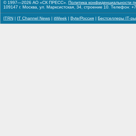
© 1997—2026 АО «СК ПРЕСС».
Политика конфиденциальности п
109147 г. Москва, ул. Марксистская, 34, строение 10. Телефон: +7
ITRN
|
IT Channel News
|
itWeek
|
Byte/Россия
|
Бестселлеры IT-ры