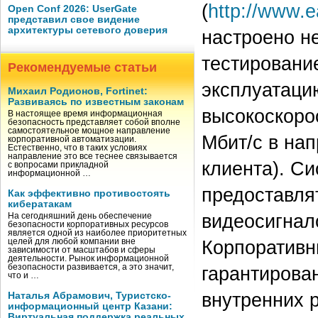
(
http://www.e
Open Conf 2026: UserGate
представил свое видение
архитектуры сетевого доверия
настроено н
тестировани
Рекомендуемые статьи
эксплуатаци
Михаил Родионов, Fortinet:
Развиваясь по известным законам
высокоскоро
В настоящее время информационная
безопасность представляет собой вполне
самостоятельное мощное направление
Мбит/с в нап
корпоративной автоматизации.
Естественно, что в таких условиях
направление это все теснее связывается
клиента). С
с вопросами прикладной
информационной …
предоставля
Как эффективно противостоять
кибератакам
видеосигнало
На сегодняшний день обеспечение
безопасности корпоративных ресурсов
является одной из наиболее приоритетных
Корпоративн
целей для любой компании вне
зависимости от масштабов и сферы
деятельности. Рынок информационной
безопасности развивается, а это значит,
гарантирован
что и …
внутренних р
Наталья Абрамович, Туристско-
информационный центр Казани:
Виртуальная поддержка реальных