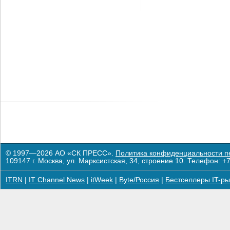
© 1997—2026 АО «СК ПРЕСС».
Политика конфиденциальности п
109147 г. Москва, ул. Марксистская, 34, строение 10. Телефон: +7
ITRN
|
IT Channel News
|
itWeek
|
Byte/Россия
|
Бестселлеры IT-ры