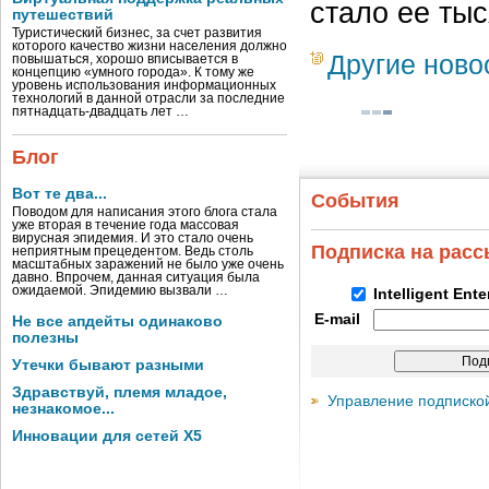
стало ее ты
путешествий
Туристический бизнес, за счет развития
которого качество жизни населения должно
Другие ново
повышаться, хорошо вписывается в
концепцию «умного города». К тому же
уровень использования информационных
технологий в данной отрасли за последние
пятнадцать-двадцать лет …
Блог
Вот те два...
События
Поводом для написания этого блога стала
уже вторая в течение года массовая
вирусная эпидемия. И это стало очень
Подписка на рас
неприятным прецедентом. Ведь столь
масштабных заражений не было уже очень
давно. Впрочем, данная ситуация была
ожидаемой. Эпидемию вызвали …
Intelligent Ent
E-mail
Не все апдейты одинаково
полезны
Утечки бывают разными
Здравствуй, племя младое,
Управление подписко
незнакомое...
Инновации для сетей X5