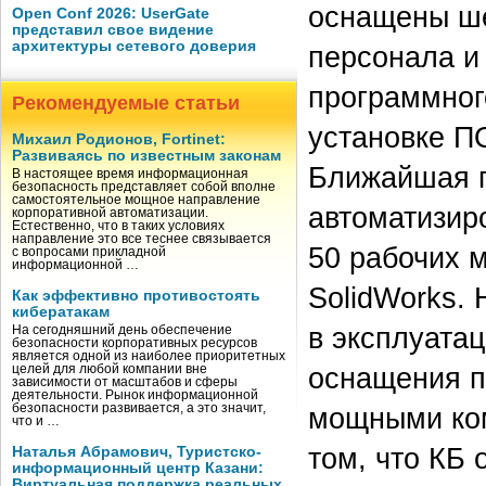
оснащены ше
Open Conf 2026: UserGate
представил свое видение
архитектуры сетевого доверия
персонала и
программног
Рекомендуемые статьи
установке П
Михаил Родионов, Fortinet:
Развиваясь по известным законам
Ближайшая п
В настоящее время информационная
безопасность представляет собой вполне
самостоятельное мощное направление
автоматизир
корпоративной автоматизации.
Естественно, что в таких условиях
направление это все теснее связывается
50 рабочих м
с вопросами прикладной
информационной …
SolidWorks.
Как эффективно противостоять
кибератакам
в эксплуата
На сегодняшний день обеспечение
безопасности корпоративных ресурсов
является одной из наиболее приоритетных
оснащения п
целей для любой компании вне
зависимости от масштабов и сферы
деятельности. Рынок информационной
безопасности развивается, а это значит,
мощными ком
что и …
том, что КБ
Наталья Абрамович, Туристско-
информационный центр Казани:
Виртуальная поддержка реальных