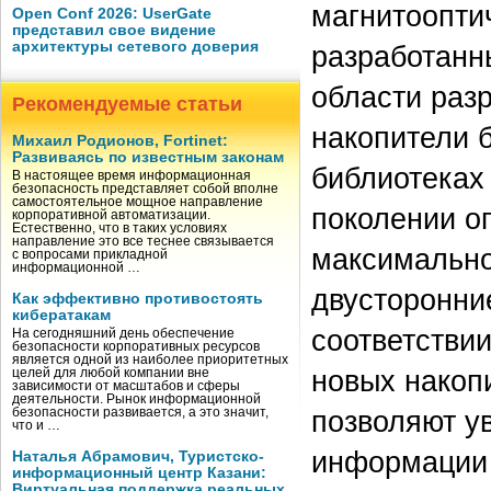
магнитооптич
Open Conf 2026: UserGate
представил свое видение
архитектуры сетевого доверия
разработанн
области раз
Рекомендуемые статьи
накопители 
Михаил Родионов, Fortinet:
Развиваясь по известным законам
библиотеках
В настоящее время информационная
безопасность представляет собой вполне
самостоятельное мощное направление
поколении о
корпоративной автоматизации.
Естественно, что в таких условиях
направление это все теснее связывается
максимально
с вопросами прикладной
информационной …
двусторонни
Как эффективно противостоять
кибератакам
соответствии
На сегодняшний день обеспечение
безопасности корпоративных ресурсов
является одной из наиболее приоритетных
новых накоп
целей для любой компании вне
зависимости от масштабов и сферы
деятельности. Рынок информационной
позволяют у
безопасности развивается, а это значит,
что и …
информации 
Наталья Абрамович, Туристско-
информационный центр Казани:
Виртуальная поддержка реальных