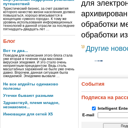
для электро
путешествий
Туристический бизнес, за счет развития
архивирован
которого качество жизни населения должно
повышаться, хорошо вписывается в
концепцию «умного города». К тому же
обработки м
уровень использования информационных
технологий в данной отрасли за последние
пятнадцать-двадцать лет …
обработки и
Блог
Другие ново
Вот те два...
Поводом для написания этого блога стала
уже вторая в течение года массовая
вирусная эпидемия. И это стало очень
неприятным прецедентом. Ведь столь
масштабных заражений не было уже очень
давно. Впрочем, данная ситуация была
ожидаемой. Эпидемию вызвали …
События
Не все апдейты одинаково
полезны
Утечки бывают разными
Подписка на рас
Здравствуй, племя младое,
незнакомое...
Intelligent Ent
Инновации для сетей X5
E-mail