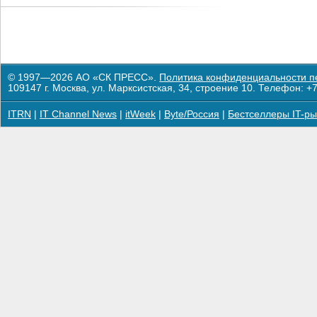
© 1997—2026 АО «СК ПРЕСС».
Политика конфиденциальности п
109147 г. Москва, ул. Марксистская, 34, строение 10. Телефон: +7
ITRN
|
IT Channel News
|
itWeek
|
Byte/Россия
|
Бестселлеры IT-ры