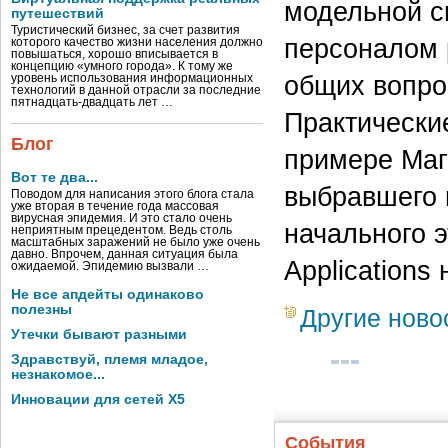
модельной с
путешествий
Туристический бизнес, за счет развития
персоналом 
которого качество жизни населения должно
повышаться, хорошо вписывается в
концепцию «умного города». К тому же
общих вопро
уровень использования информационных
технологий в данной отрасли за последние
пятнадцать-двадцать лет …
Практически
Блог
примере Маг
Вот те два...
выбравшего 
Поводом для написания этого блога стала
уже вторая в течение года массовая
вирусная эпидемия. И это стало очень
начального э
неприятным прецедентом. Ведь столь
масштабных заражений не было уже очень
давно. Впрочем, данная ситуация была
Applications
ожидаемой. Эпидемию вызвали …
Не все апдейты одинаково
полезны
Другие ново
Утечки бывают разными
Здравствуй, племя младое,
незнакомое...
Инновации для сетей X5
События