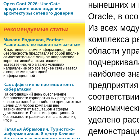
нынешних и 
Open Conf 2026: UserGate
представил свое видение
архитектуры сетевого доверия
Oracle, в ос
Из всех мод
Рекомендуемые статьи
комплекса р
Михаил Родионов, Fortinet:
Развиваясь по известным законам
области упр
В настоящее время информационная
безопасность представляет собой вполне
самостоятельное мощное направление
подчеркивал
корпоративной автоматизации.
Естественно, что в таких условиях
направление это все теснее связывается
наиболее зн
с вопросами прикладной
информационной …
предприятия
Как эффективно противостоять
кибератакам
соответстви
На сегодняшний день обеспечение
безопасности корпоративных ресурсов
является одной из наиболее приоритетных
экономическ
целей для любой компании вне
зависимости от масштабов и сферы
деятельности. Рынок информационной
безопасности развивается, а это значит,
уделено рас
что и …
демонстраци
Наталья Абрамович, Туристско-
информационный центр Казани:
Виртуальная поддержка реальных