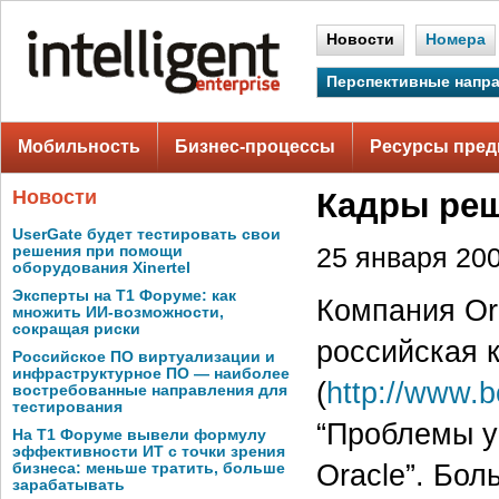
Новости
Номера
Перспективные напр
Мобильность
Бизнес-процессы
Ресурсы пред
Новости
Кадры реш
UserGate будет тестировать свои
решения при помощи
25 января 200
оборудования Xinertel
Эксперты на Т1 Форуме: как
Компания Ora
множить ИИ-возможности,
сокращая риски
российская 
Российское ПО виртуализации и
инфраструктурное ПО — наиболее
(
http://www.b
востребованные направления для
тестирования
“Проблемы у
На Т1 Форуме вывели формулу
эффективности ИТ с точки зрения
Oracle”. Бо
бизнеса: меньше тратить, больше
зарабатывать