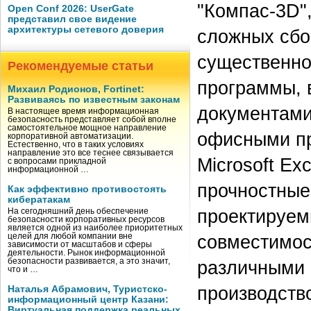
"Компас-3D"
Open Conf 2026: UserGate
представил свое видение
архитектуры сетевого доверия
сложных сбо
существенно
Рекомендуемые статьи
программы, 
Михаил Родионов, Fortinet:
Развиваясь по известным законам
документами
В настоящее время информационная
безопасность представляет собой вполне
самостоятельное мощное направление
офисными пр
корпоративной автоматизации.
Естественно, что в таких условиях
направление это все теснее связывается
Microsoft Ex
с вопросами прикладной
информационной …
прочностные
Как эффективно противостоять
кибератакам
проектируем
На сегодняшний день обеспечение
безопасности корпоративных ресурсов
является одной из наиболее приоритетных
совместимос
целей для любой компании вне
зависимости от масштабов и сферы
деятельности. Рынок информационной
безопасности развивается, а это значит,
различными 
что и …
производств
Наталья Абрамович, Туристско-
информационный центр Казани:
Виртуальная поддержка реальных