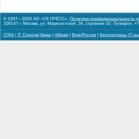
© 1997—2026 АО «СК ПРЕСС».
Политика конфиденциальности п
109147 г. Москва, ул. Марксистская, 34, строение 10. Телефон: +7
ITRN
|
IT Channel News
|
itWeek
|
Byte/Россия
|
Бестселлеры IT-ры