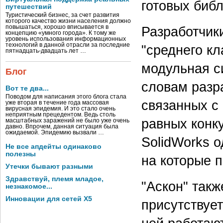
готовых библ
путешествий
Туристический бизнес, за счет развития
которого качество жизни населения должно
повышаться, хорошо вписывается в
Разработчики
концепцию «умного города». К тому же
уровень использования информационных
технологий в данной отрасли за последние
"среднего кл
пятнадцать-двадцать лет …
модульная си
Блог
словам разр
Вот те два...
Поводом для написания этого блога стала
связанных с
уже вторая в течение года массовая
вирусная эпидемия. И это стало очень
неприятным прецедентом. Ведь столь
равных конку
масштабных заражений не было уже очень
давно. Впрочем, данная ситуация была
ожидаемой. Эпидемию вызвали …
SolidWorks 
Не все апдейты одинаково
полезны
на которые 
Утечки бывают разными
Здравствуй, племя младое,
"Аскон" такж
незнакомое...
Инновации для сетей X5
присутствует