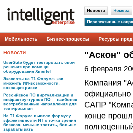
Новости
Номера
Перспективные напр
Мобильность
Бизнес-процессы
Ресурсы пред
Новости
"Аскон" о
UserGate будет тестировать свои
решения при помощи
6 февраля 200
оборудования Xinertel
Эксперты на Т1 Форуме: как
Компания "Ас
множить ИИ-возможности,
сокращая риски
официально 
Российское ПО виртуализации и
инфраструктурное ПО — наиболее
САПР "Компа
востребованные направления для
тестирования
конце прошло
На Т1 Форуме вывели формулу
эффективности ИТ с точки зрения
полноценный
бизнеса: меньше тратить, больше
зарабатывать