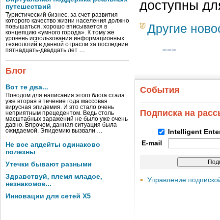
доступны дл
путешествий
Туристический бизнес, за счет развития
которого качество жизни населения должно
Другие ново
повышаться, хорошо вписывается в
концепцию «умного города». К тому же
уровень использования информационных
технологий в данной отрасли за последние
пятнадцать-двадцать лет …
Блог
Вот те два...
События
Поводом для написания этого блога стала
уже вторая в течение года массовая
вирусная эпидемия. И это стало очень
Подписка на рас
неприятным прецедентом. Ведь столь
масштабных заражений не было уже очень
давно. Впрочем, данная ситуация была
ожидаемой. Эпидемию вызвали …
Intelligent Ent
E-mail
Не все апдейты одинаково
полезны
Утечки бывают разными
Здравствуй, племя младое,
Управление подписко
незнакомое...
Инновации для сетей X5