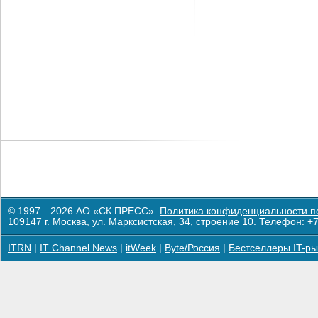
© 1997—2026 АО «СК ПРЕСС».
Политика конфиденциальности п
109147 г. Москва, ул. Марксистская, 34, строение 10. Телефон: +7
ITRN
|
IT Channel News
|
itWeek
|
Byte/Россия
|
Бестселлеры IT-ры