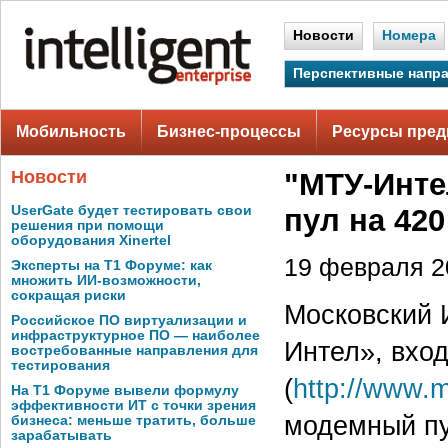
Новости
Номера
Перспективные напр
Мобильность
Бизнес-процессы
Ресурсы пред
Новости
"МТУ-Инте
UserGate будет тестировать свои
пул на 42
решения при помощи
оборудования Xinertel
19 февраля 20
Эксперты на Т1 Форуме: как
множить ИИ-возможности,
сокращая риски
Московский 
Российское ПО виртуализации и
инфраструктурное ПО — наиболее
Интел», вхо
востребованные направления для
тестирования
(
http://www.m
На Т1 Форуме вывели формулу
эффективности ИТ с точки зрения
модемный пу
бизнеса: меньше тратить, больше
зарабатывать