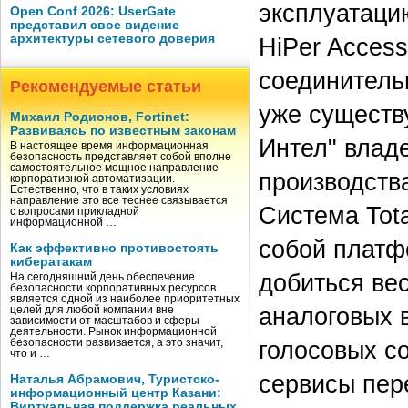
эксплуатацию
Open Conf 2026: UserGate
представил свое видение
архитектуры сетевого доверия
HiPer Acces
соединитель
Рекомендуемые статьи
уже существ
Михаил Родионов, Fortinet:
Развиваясь по известным законам
Интел" влад
В настоящее время информационная
безопасность представляет собой вполне
самостоятельное мощное направление
производств
корпоративной автоматизации.
Естественно, что в таких условиях
направление это все теснее связывается
Система Tota
с вопросами прикладной
информационной …
собой платф
Как эффективно противостоять
кибератакам
добиться ве
На сегодняшний день обеспечение
безопасности корпоративных ресурсов
является одной из наиболее приоритетных
аналоговых 
целей для любой компании вне
зависимости от масштабов и сферы
деятельности. Рынок информационной
голосовых с
безопасности развивается, а это значит,
что и …
сервисы пере
Наталья Абрамович, Туристско-
информационный центр Казани:
Виртуальная поддержка реальных