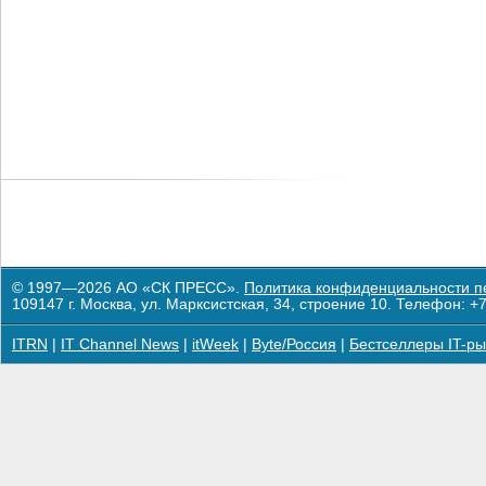
© 1997—2026 АО «СК ПРЕСС».
Политика конфиденциальности п
109147 г. Москва, ул. Марксистская, 34, строение 10. Телефон: +7
ITRN
|
IT Channel News
|
itWeek
|
Byte/Россия
|
Бестселлеры IT-ры