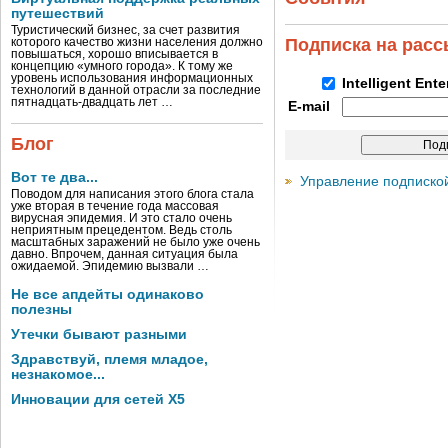
путешествий
Туристический бизнес, за счет развития
Подписка на рас
которого качество жизни населения должно
повышаться, хорошо вписывается в
концепцию «умного города». К тому же
уровень использования информационных
Intelligent Ent
технологий в данной отрасли за последние
пятнадцать-двадцать лет …
E-mail
Блог
Вот те два...
Управление подписко
Поводом для написания этого блога стала
уже вторая в течение года массовая
вирусная эпидемия. И это стало очень
неприятным прецедентом. Ведь столь
масштабных заражений не было уже очень
давно. Впрочем, данная ситуация была
ожидаемой. Эпидемию вызвали …
Не все апдейты одинаково
полезны
Утечки бывают разными
Здравствуй, племя младое,
незнакомое...
Инновации для сетей X5