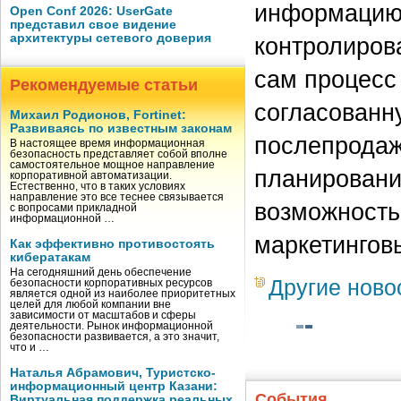
информацию 
Open Conf 2026: UserGate
представил свое видение
архитектуры сетевого доверия
контролирова
сам процесс
Рекомендуемые статьи
согласованну
Михаил Родионов, Fortinet:
Развиваясь по известным законам
послепродаж
В настоящее время информационная
безопасность представляет собой вполне
самостоятельное мощное направление
планирование
корпоративной автоматизации.
Естественно, что в таких условиях
направление это все теснее связывается
возможность
с вопросами прикладной
информационной …
маркетингов
Как эффективно противостоять
кибератакам
На сегодняшний день обеспечение
Другие ново
безопасности корпоративных ресурсов
является одной из наиболее приоритетных
целей для любой компании вне
зависимости от масштабов и сферы
деятельности. Рынок информационной
безопасности развивается, а это значит,
что и …
Наталья Абрамович, Туристско-
информационный центр Казани:
События
Виртуальная поддержка реальных