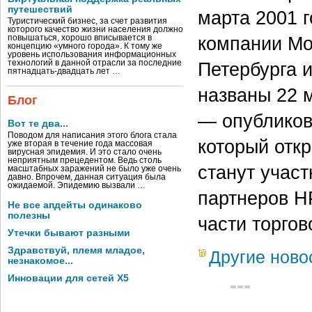
путешествий
марта 2001 г
Туристический бизнес, за счет развития
которого качество жизни населения должно
компании Мо
повышаться, хорошо вписывается в
концепцию «умного города». К тому же
уровень использования информационных
технологий в данной отрасли за последние
Петербурга 
пятнадцать-двадцать лет …
названы 22 м
Блог
— опубликов
Вот те два...
Поводом для написания этого блога стала
который отк
уже вторая в течение года массовая
вирусная эпидемия. И это стало очень
неприятным прецедентом. Ведь столь
станут учас
масштабных заражений не было уже очень
давно. Впрочем, данная ситуация была
ожидаемой. Эпидемию вызвали …
партнеров H
Не все апдейты одинаково
полезны
части торгов
Утечки бывают разными
Здравствуй, племя младое,
Другие ново
незнакомое...
Инновации для сетей X5