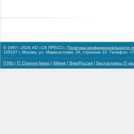
© 1997—2026 АО «СК ПРЕСС».
Политика конфиденциальности п
109147 г. Москва, ул. Марксистская, 34, строение 10. Телефон: +7
ITRN
|
IT Channel News
|
itWeek
|
Byte/Россия
|
Бестселлеры IT-ры