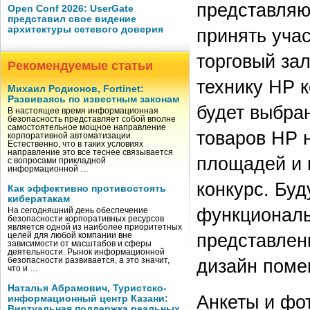
представляю
Open Conf 2026: UserGate
представил свое видение
архитектуры сетевого доверия
принять уча
торговый за
Рекомендуемые статьи
технику НР 
Михаил Родионов, Fortinet:
Развиваясь по известным законам
будет выбра
В настоящее время информационная
безопасность представляет собой вполне
самостоятельное мощное направление
товаров НР 
корпоративной автоматизации.
Естественно, что в таких условиях
направление это все теснее связывается
площадей и 
с вопросами прикладной
информационной …
конкурс. Буд
Как эффективно противостоять
кибератакам
функциональ
На сегодняшний день обеспечение
безопасности корпоративных ресурсов
является одной из наиболее приоритетных
представлен
целей для любой компании вне
зависимости от масштабов и сферы
деятельности. Рынок информационной
дизайн поме
безопасности развивается, а это значит,
что и …
Наталья Абрамович, Туристско-
Анкеты и фо
информационный центр Казани:
Виртуальная поддержка реальных