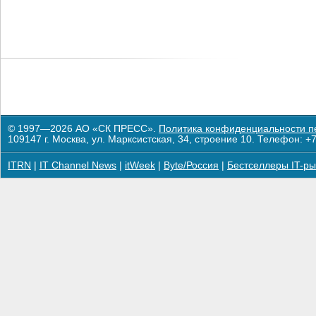
© 1997—2026 АО «СК ПРЕСС».
Политика конфиденциальности п
109147 г. Москва, ул. Марксистская, 34, строение 10. Телефон: +7
ITRN
|
IT Channel News
|
itWeek
|
Byte/Россия
|
Бестселлеры IT-ры