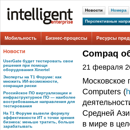
Новости
Номера
Перспективные напр
Мобильность
Бизнес-процессы
Ресурсы пред
Новости
Compaq об
UserGate будет тестировать свои
решения при помощи
21 февраля 20
оборудования Xinertel
Эксперты на Т1 Форуме: как
Московское 
множить ИИ-возможности,
сокращая риски
Computers (
h
Российское ПО виртуализации и
инфраструктурное ПО — наиболее
деятельност
востребованные направления для
тестирования
Средней Азии
На Т1 Форуме вывели формулу
эффективности ИТ с точки зрения
в мире в цел
бизнеса: меньше тратить, больше
зарабатывать