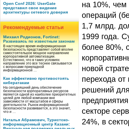
на 10%, чем
Open Conf 2026: UserGate
представил свое видение
архитектуры сетевого доверия
операций (бе
1,7 млрд. до
Рекомендуемые статьи
1999 года. 
Михаил Родионов, Fortinet:
Развиваясь по известным законам
более 80%, 
В настоящее время информационная
безопасность представляет собой вполне
самостоятельное мощное направление
корпоративн
корпоративной автоматизации.
Естественно, что в таких условиях
направление это все теснее связывается
новой страте
с вопросами прикладной
информационной …
перехода от
Как эффективно противостоять
кибератакам
решений для
На сегодняшний день обеспечение
безопасности корпоративных ресурсов
является одной из наиболее приоритетных
предприятия (
целей для любой компании вне
зависимости от масштабов и сферы
деятельности. Рынок информационной
безопасности развивается, а это значит,
секторе сер
что и …
24%, в сект
Наталья Абрамович, Туристско-
информационный центр Казани:
Виртуальная поддержка реальных