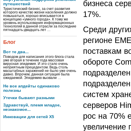
бизнеса сер
путешествий
Туристический бизнес, за счет развития
17%.
которого качество жизни населения должно
повышаться, хорошо вписывается в
концепцию «умного города». К тому же
уровень использования информационных
технологий в данной отрасли за последние
Среди других
пятнадцать-двадцать лет …
регионе EME
Блог
поставкам в
Вот те два...
Поводом для написания этого блога стала
обороте Com
уже вторая в течение года массовая
вирусная эпидемия. И это стало очень
неприятным прецедентом. Ведь столь
подразделен
масштабных заражений не было уже очень
давно. Впрочем, данная ситуация была
ожидаемой. Эпидемию вызвали …
подразделени
Не все апдейты одинаково
полезны
систем хран
Утечки бывают разными
серверов Him
Здравствуй, племя младое,
незнакомое...
рос на 70% 
Инновации для сетей X5
увеличение г