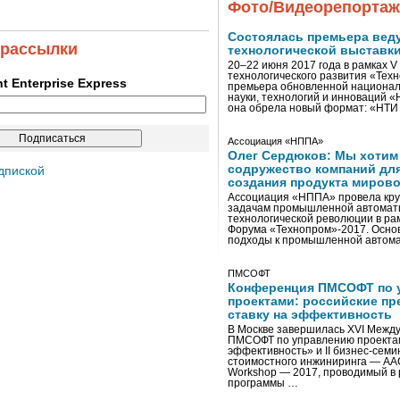
Фото/Видеорепорта
Состоялась премьера вед
 рассылки
технологической выставк
20–22 июня 2017 года в рамках 
технологического развития «Тех
ent Enterprise Express
премьера обновленной национал
науки, технологий и инноваций 
она обрела новый формат: «НТ
Ассоциация «НППА»
Олег Сердюков: Мы хотим
содружество компаний дл
дпиской
создания продукта мирово
Ассоциация «НППА» провела кру
задачам промышленной автомати
технологической революции в ра
Форума «Технопром»-2017. Осно
подходы к промышленной автома
ПМСОФТ
Конференция ПМСОФТ по 
проектами: российские пр
ставку на эффективность
В Москве завершилась XVI Межд
ПМСОФТ по управлению проекта
эффективность» и II бизнес-сем
стоимостного инжиниринга — AA
Workshop — 2017, проводимый в 
программы …