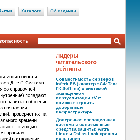
бытия
Каталоги
Об издании
зопасность
Лидеры
читательского
рейтинга
мы мониторинга и
Совместимость серверов
озор-Джет". Система
Inferit RS (кластер «СФ Тех»
я со справочной
ГК Softline) с системой
защищенной
внутренние) попадают
виртуализации zVirt
: отправить сообщение
поможет строить
 о появлении
доверенные
инфраструктуры
ний, проверяет их на
еального времени
Доверенная операционная
система и современные
ванию с помощью
средства защиты: Astra
ует правила
Linux и Dallas Lock прошли
тикой в отношении
испытания