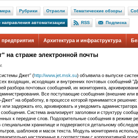
мера
Рубрики
Отрасли
Тематические обзоры
Со
 направления автоматизации
RSS
Подписка
 предприятия
Архитектура и инфраструктура
Бе
т" на страже электронной почты
г.
истемы Джет" (
http://www.jet.msk.su
) объявила о выпуске систе
сех входящих, исходящих и внутренних почтовых сообщений "Д
лей разбора почтовых сообщений, их мониторинга, архивировани
дминистрирования. Все поступающие сообщения (внешние или 
р-Джет" на обработку, в процессе которой принимается решение
 или задержать его, архивировать и уведомить администратора
 сообщения. Система анализирует заголовки и структуру сообще
нных к передаче слов. Подозрительные сообщения в режиме р
в специальном хранилище и подвергаются детальному обследо
ьтров, шаблонов и масок текста. Модуль мониторинга использ
дварительно настроенные в соответствии с корпоративной поли