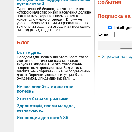
События
путешествий
Туристический бизнес, за счет развития
которого качество жизни населения должно
Подписка на
повышаться, хорошо вписывается в
концепцию «умного города». К тому же
уровень использования информационных
технологий в данной отрасли за последние
Intellig
пятнадцать-двадцать лет …
E-mail
Блог
Вот те два...
Управление по
Поводом для написания этого блога стала
уже вторая в течение года массовая
вирусная эпидемия. И это стало очень
неприятным прецедентом. Ведь столь
масштабных заражений не было уже очень
давно. Впрочем, данная ситуация была
ожидаемой. Эпидемию вызвали …
Не все апдейты одинаково
полезны
Утечки бывают разными
Здравствуй, племя младое,
незнакомое...
Инновации для сетей X5