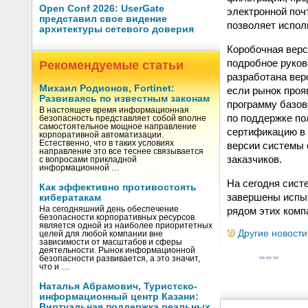
Open Conf 2026: UserGate
электронной поч
представил свое видение
позволяет испол
архитектуры сетевого доверия
Коробочная верс
подробное руков
Рекомендуемые статьи
разработана вер
Михаил Родионов, Fortinet:
если рынок проя
Развиваясь по известным законам
программу базов
В настоящее время информационная
по поддержке по
безопасность представляет собой вполне
самостоятельное мощное направление
сертификацию в 
корпоративной автоматизации.
Естественно, что в таких условиях
версии системы 
направление это все теснее связывается
заказчиков.
с вопросами прикладной
информационной …
На сегодня сист
Как эффективно противостоять
завершены испыт
кибератакам
рядом этих комп
На сегодняшний день обеспечение
безопасности корпоративных ресурсов
является одной из наиболее приоритетных
Другие новости
целей для любой компании вне
зависимости от масштабов и сферы
деятельности. Рынок информационной
безопасности развивается, а это значит,
что и …
Наталья Абрамович, Туристско-
информационный центр Казани:
Виртуальная поддержка реальных