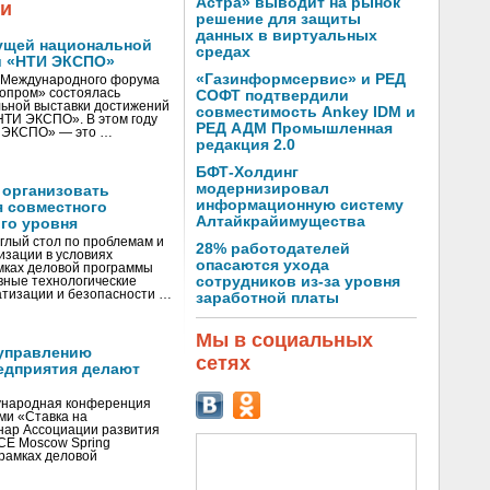
Астра» выводит на рынок
жи
решение для защиты
данных в виртуальных
ущей национальной
средах
и «НТИ ЭКСПО»
«Газинформсервис» и РЕД
V Международного форума
нопром» состоялась
СОФТ подтвердили
ьной выставки достижений
совместимость Ankey IDM и
«НТИ ЭКСПО». В этом году
РЕД АДМ Промышленная
И ЭКСПО» — это …
редакция 2.0
БФТ-Холдинг
модернизировал
 организовать
информационную систему
я совместного
Алтайкрайимущества
го уровня
глый стол по проблемам и
28% работодателей
зации в условиях
опасаются ухода
мках деловой программы
сотрудников из-за уровня
вные технологические
тизации и безопасности …
заработной платы
Мы в социальных
управлению
сетях
едприятия делают
ународная конференция
ми «Ставка на
инар Ассоциации развития
CE Moscow Spring
рамках деловой