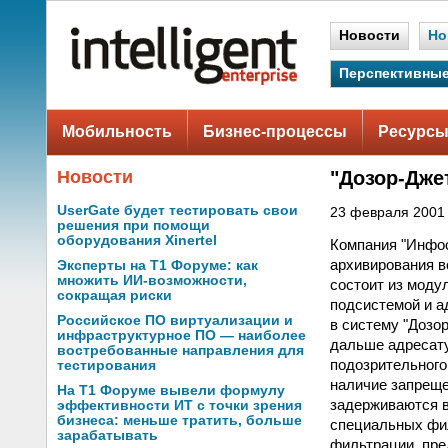
Новости
Но
Перспективные
Мобильность
Бизнес-процессы
Ресурсы
Новости
"Дозор-Дже
UserGate будет тестировать свои
23 февраля 2001 
решения при помощи
оборудования Xinertel
Компания "Инфос
архивирования в
Эксперты на Т1 Форуме: как
множить ИИ-возможности,
состоит из моду
сокращая риски
подсистемой и а
Российское ПО виртуализации и
в систему "Дозо
инфраструктурное ПО — наиболее
дальше адресату
востребованные направления для
подозрительного
тестирования
наличие запреще
На Т1 Форуме вывели формулу
задерживаются 
эффективности ИТ с точки зрения
бизнеса: меньше тратить, больше
специальных фил
зарабатывать
фильтрации, пре