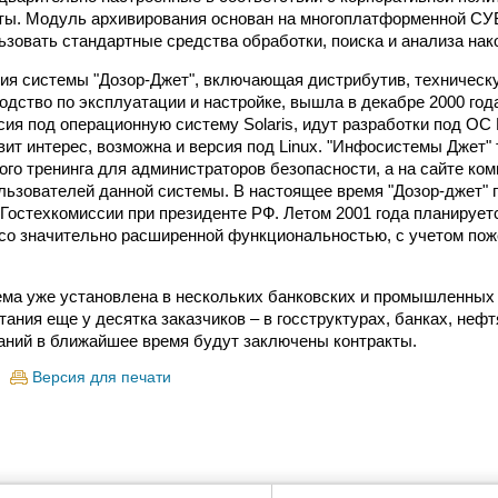
ты. Модуль архивирования основан на многоплатформенной СУБ
ьзовать стандартные средства обработки, поиска и анализа на
ия системы "Дозор-Джет", включающая дистрибутив, техническ
одство по эксплуатации и настройке, вышла в декабре 2000 год
сия под операционную систему Solaris, идут разработки под ОС
вит интерес, возможна и версия под Linux. "Инфосистемы Джет"
ого тренинга для администраторов безопасности, а на сайте ко
льзователей данной системы. В настоящее время "Дозор-джет" 
Гостехкомиссии при президенте РФ. Летом 2001 года планирует
со значительно расширенной функциональностью, с учетом пож
ема уже установлена в нескольких банковских и промышленных 
ания еще у десятка заказчиков – в госструктурах, банках, неф
аний в ближайшее время будут заключены контракты.
Версия для печати