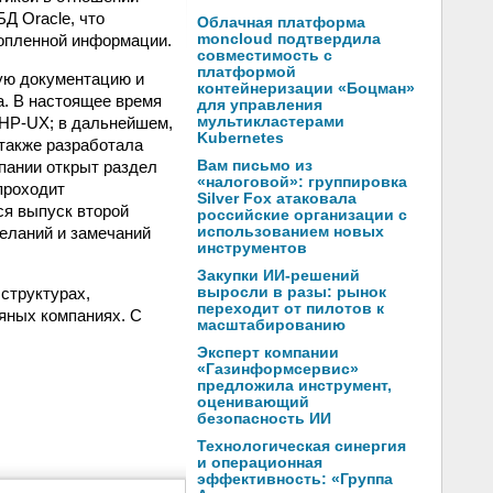
Д Oracle, что
Облачная платформа
копленной информации.
moncloud подтвердила
совместимость с
платформой
ую документацию и
контейнеризации «Боцман»
а. В настоящее время
для управления
 HP-UX; в дальнейшем,
мультикластерами
Kubernetes
 также разработала
мпании открыт раздел
Вам письмо из
«налоговой»: группировка
проходит
Silver Fox атаковала
ся выпуск второй
российские организации с
еланий и замечаний
использованием новых
инструментов
Закупки ИИ-решений
структурах,
выросли в разы: рынок
переходит от пилотов к
тяных компаниях. С
масштабированию
Эксперт компании
«Газинформсервис»
предложила инструмент,
оценивающий
безопасность ИИ
Технологическая синергия
и операционная
эффективность: «Группа