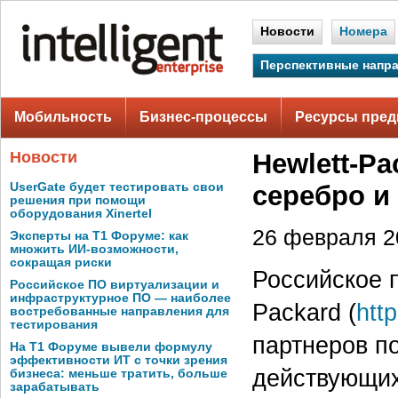
Новости
Номера
Перспективные напр
Мобильность
Бизнес-процессы
Ресурсы пред
Новости
Hewlett-Pa
UserGate будет тестировать свои
серебро и
решения при помощи
оборудования Xinertel
26 февраля 20
Эксперты на Т1 Форуме: как
множить ИИ-возможности,
сокращая риски
Российское 
Российское ПО виртуализации и
инфраструктурное ПО — наиболее
Packard (
htt
востребованные направления для
тестирования
партнеров по
На Т1 Форуме вывели формулу
эффективности ИТ с точки зрения
действующих
бизнеса: меньше тратить, больше
зарабатывать