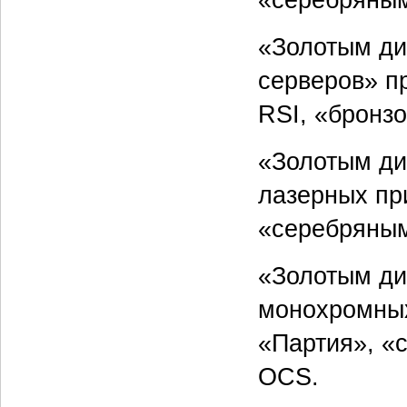
«серебряным
«Золотым дис
серверов» п
RSI, «бронз
«Золотым ди
лазерных пр
«серебряным
«Золотым ди
монохромных
«Партия», «
OCS.