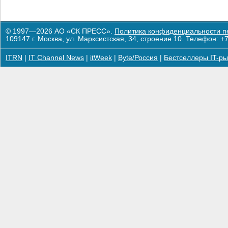
© 1997—2026 АО «СК ПРЕСС».
Политика конфиденциальности п
109147 г. Москва, ул. Марксистская, 34, строение 10. Телефон: +7
ITRN
|
IT Channel News
|
itWeek
|
Byte/Россия
|
Бестселлеры IT-ры