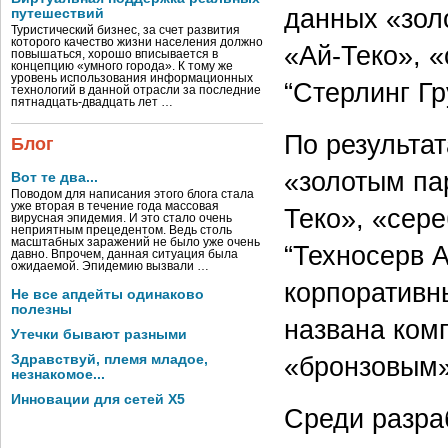
данных «зол
путешествий
Туристический бизнес, за счет развития
которого качество жизни населения должно
«Ай-Теко», 
повышаться, хорошо вписывается в
концепцию «умного города». К тому же
уровень использования информационных
“Стерлинг Гр
технологий в данной отрасли за последние
пятнадцать-двадцать лет …
По результа
Блог
«золотым па
Вот те два...
Поводом для написания этого блога стала
уже вторая в течение года массовая
Теко», «сер
вирусная эпидемия. И это стало очень
неприятным прецедентом. Ведь столь
масштабных заражений не было уже очень
“Техносерв А
давно. Впрочем, данная ситуация была
ожидаемой. Эпидемию вызвали …
корпоративн
Не все апдейты одинаково
полезны
названа комп
Утечки бывают разными
«бронзовым»
Здравствуй, племя младое,
незнакомое...
Инновации для сетей X5
Среди разра