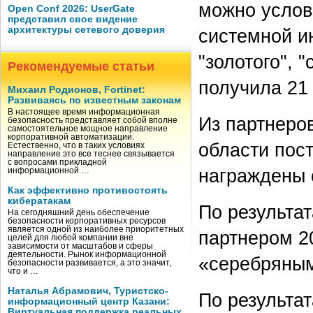
можно условн
Open Conf 2026: UserGate
представил свое видение
архитектуры сетевого доверия
системной и
"золотого", 
Рекомендуемые статьи
получила 21
Михаил Родионов, Fortinet:
Развиваясь по известным законам
В настоящее время информационная
Из партнеро
безопасность представляет собой вполне
самостоятельное мощное направление
корпоративной автоматизации.
области пос
Естественно, что в таких условиях
направление это все теснее связывается
с вопросами прикладной
награждены 
информационной …
Как эффективно противостоять
кибератакам
По результа
На сегодняшний день обеспечение
безопасности корпоративных ресурсов
является одной из наиболее приоритетных
партнером 20
целей для любой компании вне
зависимости от масштабов и сферы
деятельности. Рынок информационной
«серебряным
безопасности развивается, а это значит,
что и …
Наталья Абрамович, Туристско-
По результа
информационный центр Казани:
Виртуальная поддержка реальных