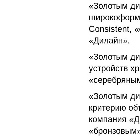
«Золотым ди
широкоформа
Consistent,
«Дилайн».
«Золотым ди
устройств х
«серебряны
«Золотым ди
критерию об
компания «Д
«бронзовым»