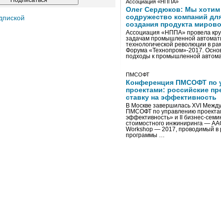
Ассоциация «НППА»
Олег Сердюков: Мы хотим
содружество компаний дл
дпиской
создания продукта мирово
Ассоциация «НППА» провела кру
задачам промышленной автомати
технологической революции в ра
Форума «Технопром»-2017. Осно
подходы к промышленной автома
ПМСОФТ
Конференция ПМСОФТ по 
проектами: российские пр
ставку на эффективность
В Москве завершилась XVI Межд
ПМСОФТ по управлению проекта
эффективность» и II бизнес-сем
стоимостного инжиниринга — AA
Workshop — 2017, проводимый в 
программы …