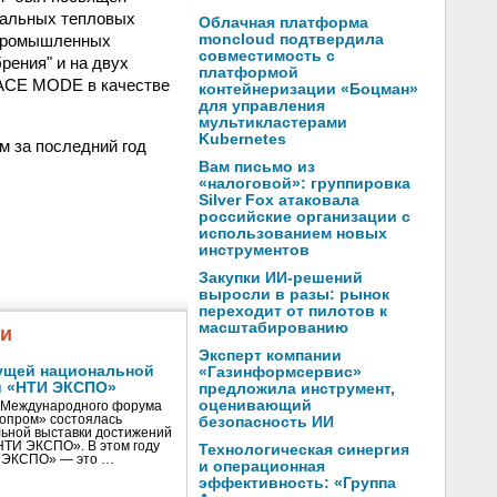
ральных тепловых
Облачная платформа
 промышленных
moncloud подтвердила
совместимость с
рения" и на двух
платформой
RACE MODE в качестве
контейнеризации «Боцман»
для управления
мультикластерами
Kubernetes
м за последний год
Вам письмо из
«налоговой»: группировка
Silver Fox атаковала
российские организации с
использованием новых
инструментов
Закупки ИИ-решений
выросли в разы: рынок
переходит от пилотов к
масштабированию
жи
Эксперт компании
ущей национальной
«Газинформсервис»
и «НТИ ЭКСПО»
предложила инструмент,
оценивающий
V Международного форума
нопром» состоялась
безопасность ИИ
ьной выставки достижений
«НТИ ЭКСПО». В этом году
Технологическая синергия
И ЭКСПО» — это …
и операционная
эффективность: «Группа