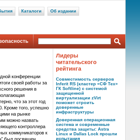
бытия
Каталоги
Об издании
зопасность
Лидеры
читательского
рейтинга
одной конференции
Совместимость серверов
тоги своей работы за
Inferit RS (кластер «СФ Тех»
ксного решения в
ГК Softline) с системой
защищенной
полагающая
виртуализации zVirt
рно, что за этот год
поможет строить
. Кроме того, успешно
доверенные
инфраструктуры
щими на рынке
мм можно назвать
Доверенная операционная
система и современные
ляющего контроллера
средства защиты: Astra
ных коммуникаторов к
Linux и Dallas Lock прошли
он" был посвящен
испытания