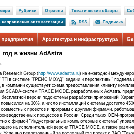
мера
Рубрики
Отрасли
Тематические обзоры
Со
 направления автоматизации
RSS
Подписка
 предприятия
Архитектура и инфраструктура
Бе
год в жизни AdAstra
г.
a Research Group (
http://www.adastra.ru
) на ежегодной междунар
 ТП в системе "ТРЕЙС МОУД": задачи и перспективы" подвела и
од в компании существует схема предоставления клиенту компле
ния SCADA-систем TRACE MODE, разработанных AdAstra, пред
 бесплатной версии подсистемы разработки приложений. Характе
 повысился на 30%, а число инсталляций системы достигло 4500
 совместных проектов и программ с другими фирмами, работаю
роизводственных процессов в России. Среди таких OEM-програ
стно с фирмой "Индустриальные компьютерные системы" управ
ающего на исполнительной версии TRACE MODE, а также различ
у. Успешно реализованный за последний год проект с ЗАО "Тек