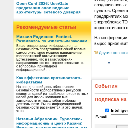
Open Conf 2026: UserGate
созданию новых
представил свое видение
пунктов. Среди
архитектуры сетевого доверия
предприятиях мо
энергоблоках ТЭ
Рекомендуемые статьи
корпоративного 
Михаил Родионов, Fortinet:
На конференции 
Развиваясь по известным законам
вырос приблизите
В настоящее время информационная
безопасность представляет собой вполне
Другие новости
самостоятельное мощное направление
корпоративной автоматизации.
Естественно, что в таких условиях
направление это все теснее связывается
с вопросами прикладной
информационной …
Как эффективно противостоять
кибератакам
События
На сегодняшний день обеспечение
безопасности корпоративных ресурсов
является одной из наиболее приоритетных
целей для любой компании вне
Подписка на
зависимости от масштабов и сферы
деятельности. Рынок информационной
безопасности развивается, а это значит,
Intellig
что и …
E-mail
Наталья Абрамович, Туристско-
информационный центр Казани:
Виртуальная поддержка реальных