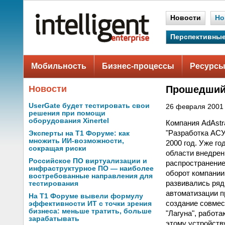
Новости
Но
Перспективные
Мобильность
Бизнес-процессы
Ресурсы
Новости
Прошедший 
UserGate будет тестировать свои
26 февраля 2001 
решения при помощи
оборудования Xinertel
Компания AdAstr
"Разработка АСУ
Эксперты на Т1 Форуме: как
множить ИИ-возможности,
2000 год. Уже г
сокращая риски
области внедре
Российское ПО виртуализации и
распространение
инфраструктурное ПО — наиболее
оборот компании
востребованные направления для
развивались ряд
тестирования
автоматизации п
На Т1 Форуме вывели формулу
создание совме
эффективности ИТ с точки зрения
бизнеса: меньше тратить, больше
"Лагуна", работ
зарабатывать
этому устройств