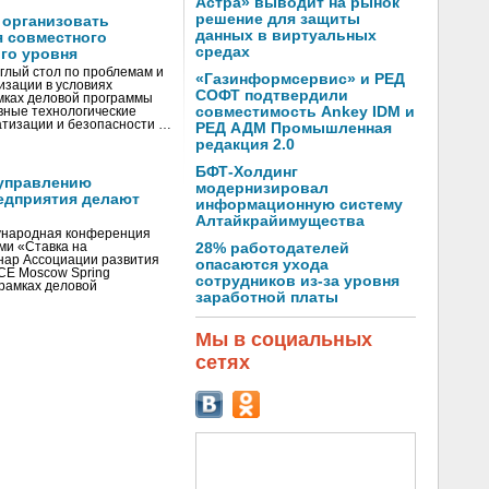
Астра» выводит на рынок
решение для защиты
 организовать
данных в виртуальных
я совместного
средах
го уровня
глый стол по проблемам и
«Газинформсервис» и РЕД
зации в условиях
СОФТ подтвердили
мках деловой программы
совместимость Ankey IDM и
вные технологические
тизации и безопасности …
РЕД АДМ Промышленная
редакция 2.0
БФТ-Холдинг
управлению
модернизировал
едприятия делают
информационную систему
Алтайкрайимущества
ународная конференция
ми «Ставка на
28% работодателей
инар Ассоциации развития
опасаются ухода
CE Moscow Spring
сотрудников из-за уровня
рамках деловой
заработной платы
Мы в социальных
сетях