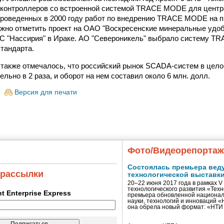
 контроллеров со встроенной системой TRACE MODE для цент
 проведенных в 2000 году работ по внедрению TRACE MODE на
жно отметить проект на ОАО "Воскресенские минеральные удоб
С "Нассирия" в Ираке. АО "Североникель" выбрало систему T
стандарта.
также отмечалось, что российский рынок SCADA-систем в цело
льно в 2 раза, и оборот на нем составил около 6 млн. долл.
Версия для печати
Фото/Видеорепорта
Состоялась премьера вед
 рассылки
технологической выставк
20–22 июня 2017 года в рамках 
технологического развития «Тех
ent Enterprise Express
премьера обновленной национал
науки, технологий и инноваций 
она обрела новый формат: «НТ