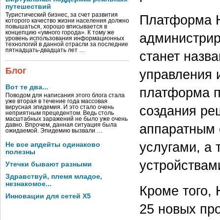
путешествий
Туристический бизнес, за счет развития
Платформа H
которого качество жизни населения должно
повышаться, хорошо вписывается в
концепцию «умного города». К тому же
администрир
уровень использования информационных
технологий в данной отрасли за последние
пятнадцать-двадцать лет …
станет назв
Блог
управления 
Вот те два...
платформа п
Поводом для написания этого блога стала
уже вторая в течение года массовая
создания ре
вирусная эпидемия. И это стало очень
неприятным прецедентом. Ведь столь
масштабных заражений не было уже очень
аппаратным 
давно. Впрочем, данная ситуация была
ожидаемой. Эпидемию вызвали …
услугами, а 
Не все апдейты одинаково
полезны
устройствам
Утечки бывают разными
Здравствуй, племя младое,
незнакомое...
Кроме того, 
Инновации для сетей X5
25 новых пр