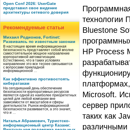
Open Conf 2026: UserGate
Программная
представил свое видение
архитектуры сетевого доверия
технологии 
Рекомендуемые статьи
Bluestone So
Михаил Родионов, Fortinet:
программных
Развиваясь по известным законам
В настоящее время информационная
HP Process M
безопасность представляет собой вполне
самостоятельное мощное направление
корпоративной автоматизации.
разрабатыва
Естественно, что в таких условиях
направление это все теснее связывается
с вопросами прикладной
функционир
информационной …
Как эффективно противостоять
платформах,
кибератакам
На сегодняшний день обеспечение
безопасности корпоративных ресурсов
Microsoft. И
является одной из наиболее приоритетных
целей для любой компании вне
зависимости от масштабов и сферы
сервер прил
деятельности. Рынок информационной
безопасности развивается, а это значит,
что и …
таких как J
Наталья Абрамович, Туристско-
различными 
информационный центр Казани:
Виртуальная поддержка реальных