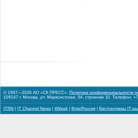
© 1997—2026 АО «СК ПРЕСС».
Политика конфиденциальности п
109147 г. Москва, ул. Марксистская, 34, строение 10. Телефон: +7
ITRN
|
IT Channel News
|
itWeek
|
Byte/Россия
|
Бестселлеры IT-ры