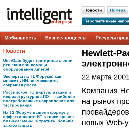
Новости
Номера
Перспективные напр
Мобильность
Бизнес-процессы
Ресурсы пред
Новости
Hewlett-Pa
UserGate будет тестировать свои
электронн
решения при помощи
оборудования Xinertel
22 марта 2001 
Эксперты на Т1 Форуме: как
множить ИИ-возможности,
сокращая риски
Компания Hew
Российское ПО виртуализации и
инфраструктурное ПО — наиболее
на рынок пр
востребованные направления для
тестирования
провайдеров
На Т1 Форуме вывели формулу
эффективности ИТ с точки зрения
новых Web-у
бизнеса: меньше тратить, больше
зарабатывать