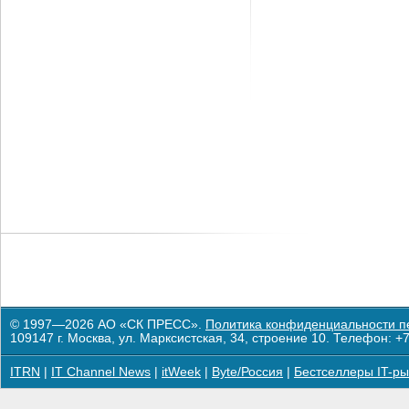
© 1997—2026 АО «СК ПРЕСС».
Политика конфиденциальности п
109147 г. Москва, ул. Марксистская, 34, строение 10. Телефон: +7
ITRN
|
IT Channel News
|
itWeek
|
Byte/Россия
|
Бестселлеры IT-ры