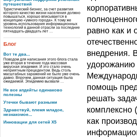
путешествий
корпоративны
Туристический бизнес, за счет развития
которого качество жизни населения должно
полноценног
повышаться, хорошо вписывается в
концепцию «умного города». К тому же
уровень использования информационных
технологий в данной отрасли за последние
равно как и
пятнадцать-двадцать лет …
отечественн
Блог
внедрения. В
Вот те два...
Поводом для написания этого блога стала
удорожанию 
уже вторая в течение года массовая
вирусная эпидемия. И это стало очень
неприятным прецедентом. Ведь столь
Международн
масштабных заражений не было уже очень
давно. Впрочем, данная ситуация была
ожидаемой. Эпидемию вызвали …
помощь пред
Не все апдейты одинаково
полезны
решать зада
Утечки бывают разными
комплексно 
Здравствуй, племя младое,
незнакомое...
как производ
Инновации для сетей X5
информацион