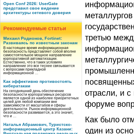
информацион
Open Conf 2026: UserGate
представил свое видение
архитектуры сетевого доверия
металлургов
государствен
Рекомендуемые статьи
третью меж
Михаил Родионов, Fortinet:
Развиваясь по известным законам
информацион
В настоящее время информационная
безопасность представляет собой вполне
самостоятельное мощное направление
металлургич
корпоративной автоматизации.
Естественно, что в таких условиях
направление это все теснее связывается
промышленно
с вопросами прикладной
информационной …
посвященных
Как эффективно противостоять
кибератакам
отрасли, и 
На сегодняшний день обеспечение
безопасности корпоративных ресурсов
является одной из наиболее приоритетных
форуме вопр
целей для любой компании вне
зависимости от масштабов и сферы
деятельности. Рынок информационной
безопасности развивается, а это значит,
что и …
Как было от
Наталья Абрамович, Туристско-
один из осн
информационный центр Казани:
Виртуальная поддержка реальных