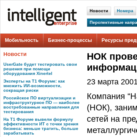
Новости
Номера
Перспективные напр
Мобильность
Бизнес-процессы
Ресурсы пред
Новости
НОК пров
UserGate будет тестировать свои
информац
решения при помощи
оборудования Xinertel
23 марта 2001 
Эксперты на Т1 Форуме: как
множить ИИ-возможности,
сокращая риски
Компания “Н
Российское ПО виртуализации и
инфраструктурное ПО — наиболее
(НОК), зани
востребованные направления для
тестирования
сетей на пр
На Т1 Форуме вывели формулу
эффективности ИТ с точки зрения
металлургич
бизнеса: меньше тратить, больше
зарабатывать