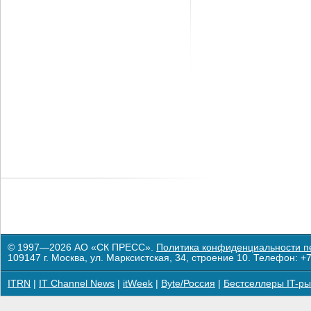
© 1997—2026 АО «СК ПРЕСС».
Политика конфиденциальности п
109147 г. Москва, ул. Марксистская, 34, строение 10. Телефон: +7
ITRN
|
IT Channel News
|
itWeek
|
Byte/Россия
|
Бестселлеры IT-ры