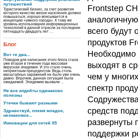
путешествий
Frontstep С
Туристический бизнес, за счет развития
которого качество жизни населения должно
повышаться, хорошо вписывается в
аналогичную
концепцию «умного города». К тому же
уровень использования информационных
технологий в данной отрасли за последние
всего будут
пятнадцать-двадцать лет …
продуктов Fr
Блог
Необходимо 
Вот те два...
Поводом для написания этого блога стала
выходят в с
уже вторая в течение года массовая
вирусная эпидемия. И это стало очень
неприятным прецедентом. Ведь столь
чем у многих
масштабных заражений не было уже очень
давно. Впрочем, данная ситуация была
ожидаемой. Эпидемию вызвали …
спектр прод
Не все апдейты одинаково
полезны
Содружества
Утечки бывают разными
средств подд
Здравствуй, племя младое,
незнакомое...
развернуты 
Инновации для сетей X5
поддержки р