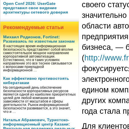
своего стату
Open Conf 2026: UserGate
представил свое видение
архитектуры сетевого доверия
значительно
области авт
Рекомендуемые статьи
предприятия
Михаил Родионов, Fortinet:
Развиваясь по известным законам
бизнеса, — 
В настоящее время информационная
безопасность представляет собой вполне
самостоятельное мощное направление
(
http://www.f
корпоративной автоматизации.
Естественно, что в таких условиях
направление это все теснее связывается
фокусируетс
с вопросами прикладной
информационной …
электронного
Как эффективно противостоять
кибератакам
едином компл
На сегодняшний день обеспечение
безопасности корпоративных ресурсов
является одной из наиболее приоритетных
других комп
целей для любой компании вне
зависимости от масштабов и сферы
деятельности. Рынок информационной
безопасности развивается, а это значит,
года стала п
что и …
Наталья Абрамович, Туристско-
Для клиенто
информационный центр Казани:
Виртуальная поддержка реальных