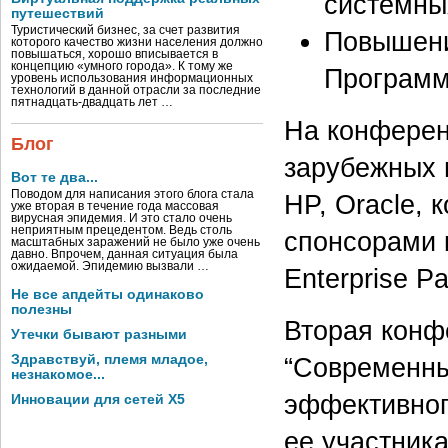
системны
путешествий
Туристический бизнес, за счет развития
Повышени
которого качество жизни населения должно
повышаться, хорошо вписывается в
концепцию «умного города». К тому же
Программа
уровень использования информационных
технологий в данной отрасли за последние
пятнадцать-двадцать лет …
На конферен
Блог
зарубежных и
Вот те два...
Поводом для написания этого блога стала
HP, Oracle,
уже вторая в течение года массовая
вирусная эпидемия. И это стало очень
неприятным прецедентом. Ведь столь
спонсорами 
масштабных заражений не было уже очень
давно. Впрочем, данная ситуация была
ожидаемой. Эпидемию вызвали …
Enterprise Pa
Не все апдейты одинаково
полезны
Вторая конф
Утечки бывают разными
Здравствуй, племя младое,
“Современн
незнакомое...
эффективног
Инновации для сетей X5
ее участника