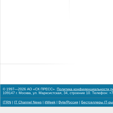
© 1997—2026 АО «СК ПРЕСС».
Политика конфиденциальности п
109147 г. Москва, ул. Марксистская, 34, строение 10. Телефон: +7
ITRN
|
IT Channel News
|
itWeek
|
Byte/Россия
|
Бестселлеры IT-ры