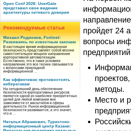
Open Conf 2026: UserGate
информацион
представил свое видение
архитектуры сетевого доверия
направление
Рекомендуемые статьи
пройдет 24 
Михаил Родионов, Fortinet:
вопросы инф
Развиваясь по известным законам
В настоящее время информационная
предприятий
безопасность представляет собой вполне
самостоятельное мощное направление
корпоративной автоматизации.
Естественно, что в таких условиях
направление это все теснее связывается
Информац
с вопросами прикладной
информационной …
проектов
Как эффективно противостоять
кибератакам
методы.
На сегодняшний день обеспечение
безопасности корпоративных ресурсов
является одной из наиболее приоритетных
Место и 
целей для любой компании вне
зависимости от масштабов и сферы
деятельности. Рынок информационной
предприя
безопасности развивается, а это значит,
что и …
Российск
Наталья Абрамович, Туристско-
информационный центр Казани:
Виртуальная поддержка реальных