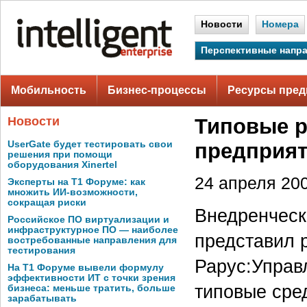
Новости
Номера
Перспективные напр
Мобильность
Бизнес-процессы
Ресурсы пред
Новости
Типовые р
UserGate будет тестировать свои
предприя
решения при помощи
оборудования Xinertel
24 апреля 200
Эксперты на Т1 Форуме: как
множить ИИ-возможности,
сокращая риски
Внедренчески
Российское ПО виртуализации и
инфраструктурное ПО — наиболее
представил 
востребованные направления для
тестирования
Рарус:Управ
На Т1 Форуме вывели формулу
эффективности ИТ с точки зрения
типовые сре
бизнеса: меньше тратить, больше
зарабатывать