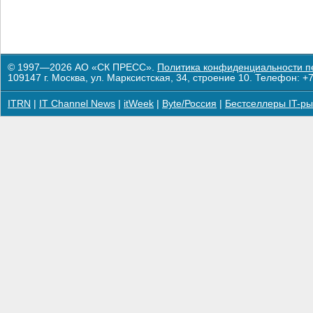
© 1997—2026 АО «СК ПРЕСС».
Политика конфиденциальности п
109147 г. Москва, ул. Марксистская, 34, строение 10. Телефон: +7
ITRN
|
IT Channel News
|
itWeek
|
Byte/Россия
|
Бестселлеры IT-ры