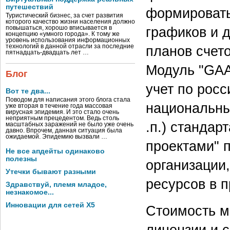
путешествий
формировать
Туристический бизнес, за счет развития
которого качество жизни населения должно
графиков и 
повышаться, хорошо вписывается в
концепцию «умного города». К тому же
уровень использования информационных
технологий в данной отрасли за последние
планов счето
пятнадцать-двадцать лет …
Модуль "GAA
Блог
учет по рос
Вот те два...
Поводом для написания этого блога стала
национальны
уже вторая в течение года массовая
вирусная эпидемия. И это стало очень
неприятным прецедентом. Ведь столь
.п.) стандар
масштабных заражений не было уже очень
давно. Впрочем, данная ситуация была
ожидаемой. Эпидемию вызвали …
проектами" 
Не все апдейты одинаково
полезны
организации,
Утечки бывают разными
ресурсов в 
Здравствуй, племя младое,
незнакомое...
Инновации для сетей X5
Стоимость м
лицензии и 