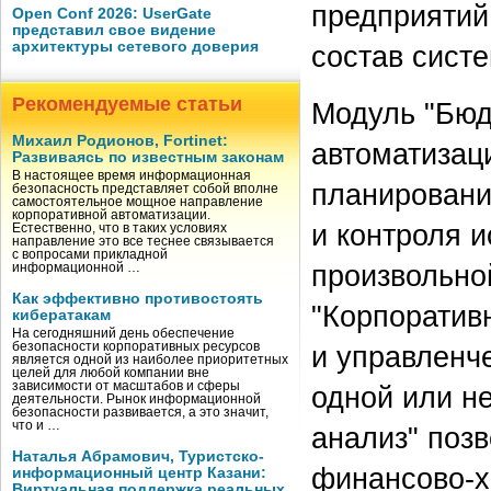
предприятий 
Open Conf 2026: UserGate
представил свое видение
архитектуры сетевого доверия
состав сист
Рекомендуемые статьи
Модуль "Бюд
Михаил Родионов, Fortinet:
автоматизац
Развиваясь по известным законам
В настоящее время информационная
планировани
безопасность представляет собой вполне
самостоятельное мощное направление
корпоративной автоматизации.
и контроля 
Естественно, что в таких условиях
направление это все теснее связывается
с вопросами прикладной
произвольно
информационной …
Как эффективно противостоять
"Корпоратив
кибератакам
На сегодняшний день обеспечение
безопасности корпоративных ресурсов
и управленч
является одной из наиболее приоритетных
целей для любой компании вне
зависимости от масштабов и сферы
одной или н
деятельности. Рынок информационной
безопасности развивается, а это значит,
что и …
анализ" поз
Наталья Абрамович, Туристско-
финансово-х
информационный центр Казани:
Виртуальная поддержка реальных