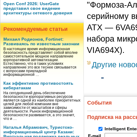
"Формоза-Ал
Open Conf 2026: UserGate
представил свое видение
архитектуры сетевого доверия
серийному в
ATX — 6VA69
Рекомендуемые статьи
набора микро
Михаил Родионов, Fortinet:
Развиваясь по известным законам
VIA694X).
В настоящее время информационная
безопасность представляет собой вполне
самостоятельное мощное направление
корпоративной автоматизации.
Другие ново
Естественно, что в таких условиях
направление это все теснее связывается
с вопросами прикладной
информационной …
Как эффективно противостоять
кибератакам
На сегодняшний день обеспечение
безопасности корпоративных ресурсов
является одной из наиболее приоритетных
События
целей для любой компании вне
зависимости от масштабов и сферы
деятельности. Рынок информационной
безопасности развивается, а это значит,
Подписка на рас
что и …
Наталья Абрамович, Туристско-
Intelligent Ent
информационный центр Казани:
E-mail
Виртуальная поддержка реальных