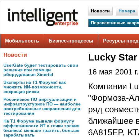
Новости
Номера
Перспективные напр
Мобильность
Бизнес-процессы
Ресурсы пред
Новости
Lucky Sta
UserGate будет тестировать свои
решения при помощи
16 мая 2001 г.
оборудования Xinertel
Эксперты на Т1 Форуме: как
Компании Luc
множить ИИ-возможности,
сокращая риски
"Формоза-Ал
Российское ПО виртуализации и
инфраструктурное ПО — наиболее
ряд совместн
востребованные направления для
тестирования
ближайшее в
На Т1 Форуме вывели формулу
эффективности ИТ с точки зрения
6A815EP, K
бизнеса: меньше тратить, больше
зарабатывать