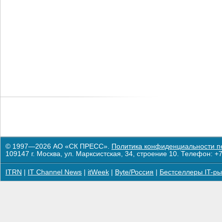
© 1997—2026 АО «СК ПРЕСС».
Политика конфиденциальности п
109147 г. Москва, ул. Марксистская, 34, строение 10. Телефон: +7
ITRN
|
IT Channel News
|
itWeek
|
Byte/Россия
|
Бестселлеры IT-ры