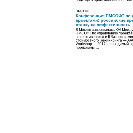
подходы к промышленной автома
ПМСОФТ
Конференция ПМСОФТ по 
проектами: российские пр
ставку на эффективность
В Москве завершилась XVI Межд
ПМСОФТ по управлению проекта
эффективность» и II бизнес-сем
стоимостного инжиниринга — AA
Workshop — 2017, проводимый в 
программы …