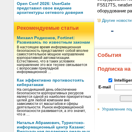
Open Conf 2026: UserGate
FS517TS, гигаби
представил свое видение
оборудование ра
архитектуры сетевого доверия
Другие новости
Рекомендуемые статьи
Михаил Родионов, Fortinet:
Развиваясь по известным законам
В настоящее время информационная
безопасность представляет собой вполне
События
самостоятельное мощное направление
корпоративной автоматизации.
Естественно, что в таких условиях
направление это все теснее связывается
Подписка на
с вопросами прикладной
информационной …
Как эффективно противостоять
Intellig
кибератакам
E-mail
На сегодняшний день обеспечение
безопасности корпоративных ресурсов
является одной из наиболее приоритетных
целей для любой компании вне
зависимости от масштабов и сферы
деятельности. Рынок информационной
Управление по
безопасности развивается, а это значит,
что и …
Наталья Абрамович, Туристско-
информационный центр Казани:
Виртуальная поддержка реальных