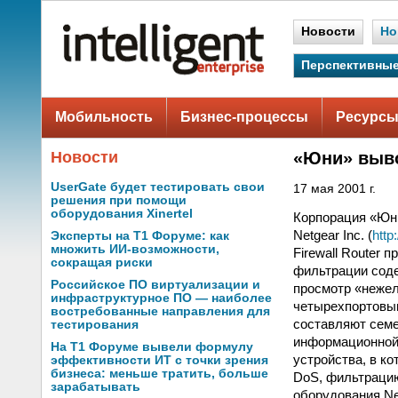
Новости
Но
Перспективные
Мобильность
Бизнес-процессы
Ресурсы
Новости
«Юни» выво
UserGate будет тестировать свои
17 мая 2001 г.
решения при помощи
оборудования Xinertel
Корпорация «Юн
Netgear Inc. (
http
Эксперты на Т1 Форуме: как
множить ИИ-возможности,
Firewall Router
сокращая риски
фильтрации соде
Российское ПО виртуализации и
просмотр «неже
инфраструктурное ПО — наиболее
четырехпортовым
востребованные направления для
составляют сем
тестирования
информационной 
На Т1 Форуме вывели формулу
устройства, в ко
эффективности ИТ с точки зрения
бизнеса: меньше тратить, больше
DoS, фильтрацию
зарабатывать
оборудования Net