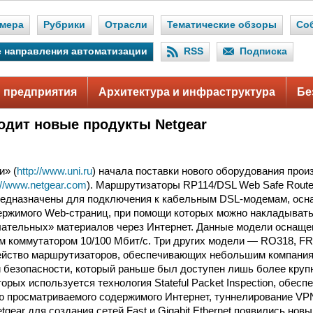
мера
Рубрики
Отрасли
Тематические обзоры
Со
 направления автоматизации
RSS
Подписка
 предприятия
Архитектура и инфраструктура
Бе
дит новые продукты Netgear
и» (
http://www.uni.ru
) начала поставки нового оборудования прои
://www.netgear.com
). Маршрутизаторы RP114/DSL Web Safe Route
 предназначены для подключения к кабельным DSL-модемам, ос
ржимого Web-страниц, при помощи которых можно накладывать
лательных» материалов через Интернет. Данные модели оснащ
 коммутатором 10/100 Мбит/с. Три других модели — RO318, FR
ейство маршрутизаторов, обеспечивающих небольшим компания
безопасности, который раньше был доступен лишь более круп
торых используется технология Stateful Packet Inspection, обесп
 просматриваемого содержимого Интернет, туннелирование VPN.
gear для создания сетей Fast и Gigabit Ethernet появились нов