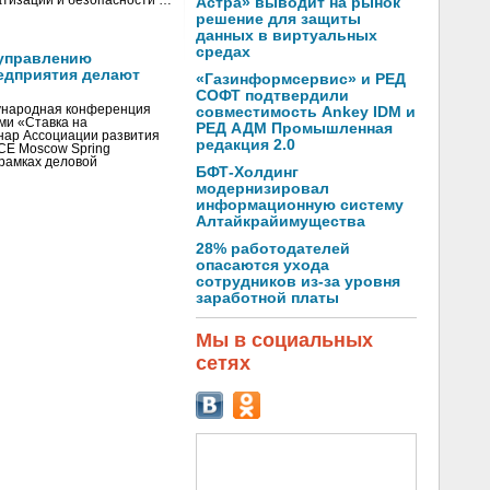
тизации и безопасности …
Астра» выводит на рынок
решение для защиты
данных в виртуальных
средах
управлению
едприятия делают
«Газинформсервис» и РЕД
СОФТ подтвердили
ународная конференция
совместимость Ankey IDM и
ми «Ставка на
РЕД АДМ Промышленная
инар Ассоциации развития
редакция 2.0
CE Moscow Spring
рамках деловой
БФТ-Холдинг
модернизировал
информационную систему
Алтайкрайимущества
28% работодателей
опасаются ухода
сотрудников из-за уровня
заработной платы
Мы в социальных
сетях