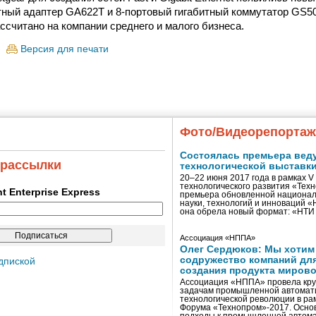
тный адаптер GA622T и 8-портовый гигабитный коммутатор GS5
ссчитано на компании среднего и малого бизнеса.
Версия для печати
Фото/Видеорепорта
Состоялась премьера вед
 рассылки
технологической выставк
20–22 июня 2017 года в рамках 
технологического развития «Тех
ent Enterprise Express
премьера обновленной национал
науки, технологий и инноваций 
она обрела новый формат: «НТ
Ассоциация «НППА»
Олег Сердюков: Мы хотим
содружество компаний дл
дпиской
создания продукта мирово
Ассоциация «НППА» провела кру
задачам промышленной автомати
технологической революции в ра
Форума «Технопром»-2017. Осно