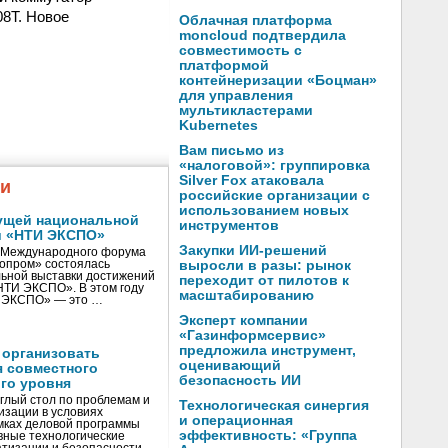
08T. Новое
Облачная платформа
moncloud подтвердила
совместимость с
платформой
контейнеризации «Боцман»
для управления
мультикластерами
Kubernetes
Вам письмо из
«налоговой»: группировка
Silver Fox атаковала
жи
российские организации с
использованием новых
ущей национальной
инструментов
и «НТИ ЭКСПО»
Закупки ИИ-решений
V Международного форума
нопром» состоялась
выросли в разы: рынок
ьной выставки достижений
переходит от пилотов к
«НТИ ЭКСПО». В этом году
масштабированию
И ЭКСПО» — это …
Эксперт компании
«Газинформсервис»
предложила инструмент,
 организовать
оценивающий
я совместного
безопасность ИИ
го уровня
глый стол по проблемам и
Технологическая синергия
зации в условиях
и операционная
мках деловой программы
эффективность: «Группа
вные технологические