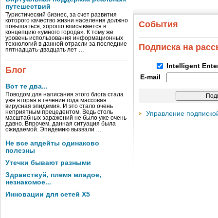
путешествий
Туристический бизнес, за счет развития
которого качество жизни населения должно
События
повышаться, хорошо вписывается в
концепцию «умного города». К тому же
уровень использования информационных
технологий в данной отрасли за последние
Подписка на рас
пятнадцать-двадцать лет …
Intelligent Ent
Блог
E-mail
Вот те два...
Поводом для написания этого блога стала
уже вторая в течение года массовая
вирусная эпидемия. И это стало очень
неприятным прецедентом. Ведь столь
Управление подписко
масштабных заражений не было уже очень
давно. Впрочем, данная ситуация была
ожидаемой. Эпидемию вызвали …
Не все апдейты одинаково
полезны
Утечки бывают разными
Здравствуй, племя младое,
незнакомое...
Инновации для сетей X5