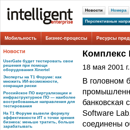
Новости
Номера
Перспективные напр
Мобильность
Бизнес-процессы
Ресурсы пред
Новости
Комплекс R
UserGate будет тестировать свои
решения при помощи
18 мая 2001 г.
оборудования Xinertel
Эксперты на Т1 Форуме: как
В головном 
множить ИИ-возможности,
сокращая риски
промышленну
Российское ПО виртуализации и
инфраструктурное ПО — наиболее
банковская с
востребованные направления для
тестирования
Software Lab.
На Т1 Форуме вывели формулу
эффективности ИТ с точки зрения
соединены о
бизнеса: меньше тратить, больше
зарабатывать