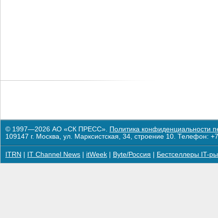
© 1997—2026 АО «СК ПРЕСС».
Политика конфиденциальности п
109147 г. Москва, ул. Марксистская, 34, строение 10. Телефон: +7
ITRN
|
IT Channel News
|
itWeek
|
Byte/Россия
|
Бестселлеры IT-ры