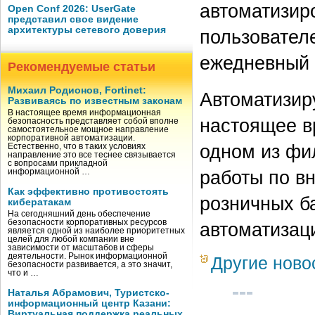
автоматизир
Open Conf 2026: UserGate
представил свое видение
архитектуры сетевого доверия
пользователе
ежедневный 
Рекомендуемые статьи
Михаил Родионов, Fortinet:
Автоматизир
Развиваясь по известным законам
В настоящее время информационная
настоящее в
безопасность представляет собой вполне
самостоятельное мощное направление
корпоративной автоматизации.
одном из фил
Естественно, что в таких условиях
направление это все теснее связывается
с вопросами прикладной
работы по в
информационной …
Как эффективно противостоять
розничных ба
кибератакам
На сегодняшний день обеспечение
безопасности корпоративных ресурсов
автоматизац
является одной из наиболее приоритетных
целей для любой компании вне
зависимости от масштабов и сферы
деятельности. Рынок информационной
Другие ново
безопасности развивается, а это значит,
что и …
Наталья Абрамович, Туристско-
информационный центр Казани:
Виртуальная поддержка реальных