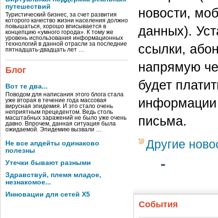
путешествий
новости, мо
Туристический бизнес, за счет развития
которого качество жизни населения должно
повышаться, хорошо вписывается в
данных). Ус
концепцию «умного города». К тому же
уровень использования информационных
технологий в данной отрасли за последние
ссылки, або
пятнадцать-двадцать лет …
напрямую че
Блог
будет плати
Вот те два...
Поводом для написания этого блога стала
информации 
уже вторая в течение года массовая
вирусная эпидемия. И это стало очень
неприятным прецедентом. Ведь столь
письма.
масштабных заражений не было уже очень
давно. Впрочем, данная ситуация была
ожидаемой. Эпидемию вызвали …
Другие ново
Не все апдейты одинаково
полезны
Утечки бывают разными
Здравствуй, племя младое,
незнакомое...
Инновации для сетей X5
События