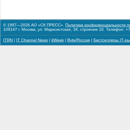
© 1997—2026 АО «СК ПРЕСС».
Политика конфиденциальности п
109147 г. Москва, ул. Марксистская, 34, строение 10. Телефон: +7
ITRN
|
IT Channel News
|
itWeek
|
Byte/Россия
|
Бестселлеры IT-ры