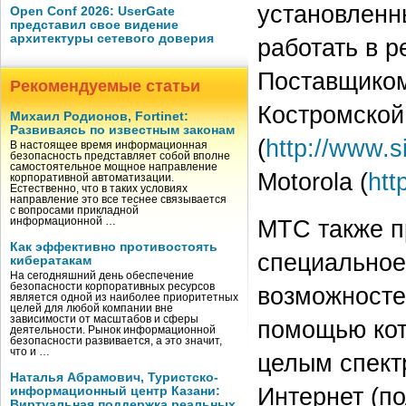
установленн
Open Conf 2026: UserGate
представил свое видение
архитектуры сетевого доверия
работать в 
Поставщиком
Рекомендуемые статьи
Костромской
Михаил Родионов, Fortinet:
Развиваясь по известным законам
(
http://www.s
В настоящее время информационная
безопасность представляет собой вполне
самостоятельное мощное направление
Motorola (
htt
корпоративной автоматизации.
Естественно, что в таких условиях
направление это все теснее связывается
с вопросами прикладной
МТС также п
информационной …
Как эффективно противостоять
специальное
кибератакам
На сегодняшний день обеспечение
безопасности корпоративных ресурсов
возможносте
является одной из наиболее приоритетных
целей для любой компании вне
зависимости от масштабов и сферы
помощью кот
деятельности. Рынок информационной
безопасности развивается, а это значит,
что и …
целым спект
Наталья Абрамович, Туристско-
Интернет (п
информационный центр Казани:
Виртуальная поддержка реальных