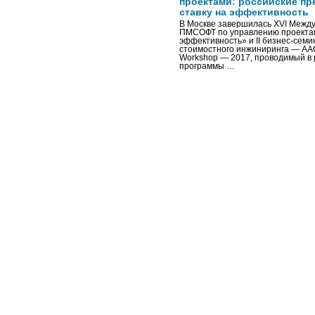
проектами: российские пр
ставку на эффективность
В Москве завершилась XVI Межд
ПМСОФТ по управлению проекта
эффективность» и II бизнес-сем
стоимостного инжиниринга — AA
Workshop — 2017, проводимый в 
программы …