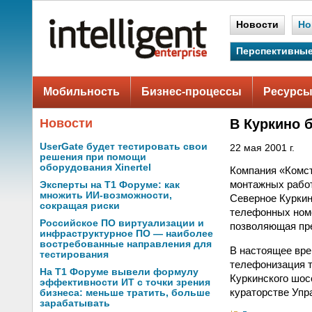
Новости
Но
Перспективные
Мобильность
Бизнес-процессы
Ресурсы
Новости
В Куркино 
UserGate будет тестировать свои
22 мая 2001 г.
решения при помощи
оборудования Xinertel
Компания «Комст
монтажных работ
Эксперты на Т1 Форуме: как
множить ИИ-возможности,
Северное Куркин
сокращая риски
телефонных номе
Российское ПО виртуализации и
позволяющая пре
инфраструктурное ПО — наиболее
востребованные направления для
В настоящее вре
тестирования
телефонизация т
На Т1 Форуме вывели формулу
Куркинского шос
эффективности ИТ с точки зрения
кураторстве Упр
бизнеса: меньше тратить, больше
зарабатывать