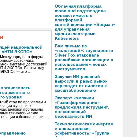
Облачная платформа
moncloud подтвердила
совместимость с
платформой
контейнеризации «Боцман»
для управления
мультикластерами
жи
Kubernetes
Вам письмо из
ущей национальной
«налоговой»: группировка
и «НТИ ЭКСПО»
Silver Fox атаковала
V Международного форума
российские организации с
нопром» состоялась
использованием новых
ьной выставки достижений
«НТИ ЭКСПО». В этом году
инструментов
И ЭКСПО» — это …
Закупки ИИ-решений
выросли в разы: рынок
переходит от пилотов к
 организовать
масштабированию
я совместного
го уровня
Эксперт компании
глый стол по проблемам и
«Газинформсервис»
зации в условиях
предложила инструмент,
мках деловой программы
оценивающий
вные технологические
безопасность ИИ
тизации и безопасности …
Технологическая синергия
и операционная
управлению
эффективность: «Группа