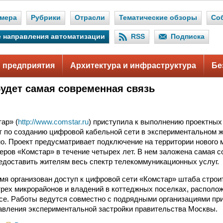
мера
Рубрики
Отрасли
Тематические обзоры
Со
 направления автоматизации
RSS
Подписка
 предприятия
Архитектура и инфраструктура
Бе
будет самая современная связь
ар» (
http://www.comstar.ru
) приступила к выполнению проектных
 по созданию цифровой кабельной сети в экспериментальном 
о. Проект предусматривает подключение на территории нового 
ров «Комстар» в течение четырех лет. В нем заложена самая с
доставить жителям весь спектр телекоммуникационных услуг.
мя организован доступ к цифровой сети «Комстар» штаба строи
рех микрорайонов и владений в коттеджных поселках, располо
се. Работы ведутся совместно с подрядными организациями пр
авления экспериментальной застройки правительства Москвы.