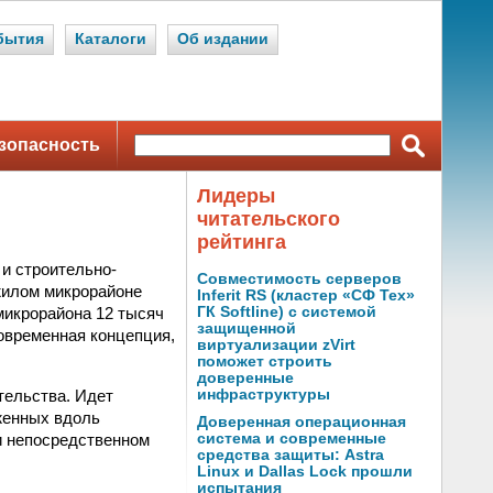
бытия
Каталоги
Об издании
зопасность
Лидеры
читательского
рейтинга
 и строительно-
Совместимость серверов
жилом микрорайоне
Inferit RS (кластер «СФ Тех»
микрорайона 12 тысяч
ГК Softline) с системой
защищенной
овременная концепция,
виртуализации zVirt
поможет строить
доверенные
тельства. Идет
инфраструктуры
женных вдоль
Доверенная операционная
и непосредственном
система и современные
средства защиты: Astra
Linux и Dallas Lock прошли
испытания