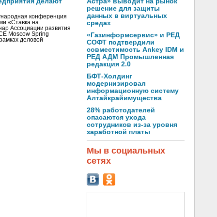
едприятия делают
Астра» выводит на рынок
решение для защиты
данных в виртуальных
ународная конференция
ми «Ставка на
средах
инар Ассоциации развития
CE Moscow Spring
«Газинформсервис» и РЕД
рамках деловой
СОФТ подтвердили
совместимость Ankey IDM и
РЕД АДМ Промышленная
редакция 2.0
БФТ-Холдинг
модернизировал
информационную систему
Алтайкрайимущества
28% работодателей
опасаются ухода
сотрудников из-за уровня
заработной платы
Мы в социальных
сетях