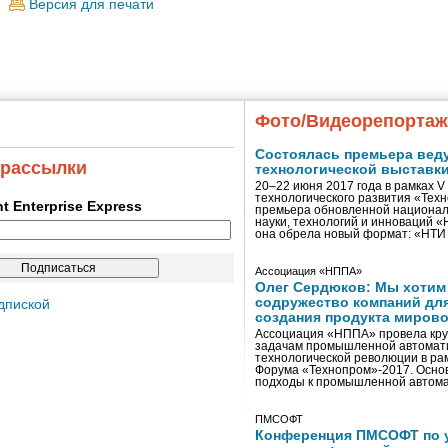
Версия для печати
Фото/Видеорепорта
Состоялась премьера вед
 рассылки
технологической выставк
20–22 июня 2017 года в рамках 
технологического развития «Тех
ent Enterprise Express
премьера обновленной национал
науки, технологий и инноваций 
она обрела новый формат: «НТ
Ассоциация «НППА»
Олег Сердюков: Мы хотим
содружество компаний дл
дпиской
создания продукта мирово
Ассоциация «НППА» провела кру
задачам промышленной автомати
технологической революции в ра
Форума «Технопром»-2017. Осно
подходы к промышленной автома
ПМСОФТ
Конференция ПМСОФТ по 