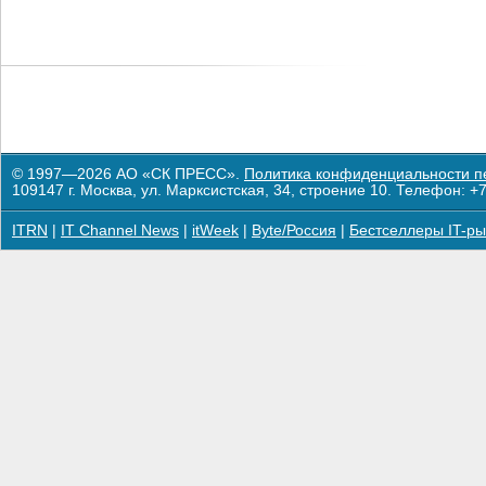
© 1997—2026 АО «СК ПРЕСС».
Политика конфиденциальности п
109147 г. Москва, ул. Марксистская, 34, строение 10. Телефон: +7
ITRN
|
IT Channel News
|
itWeek
|
Byte/Россия
|
Бестселлеры IT-ры