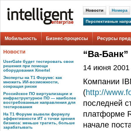
Новости
Номера
Перспективные напр
Мобильность
Бизнес-процессы
Ресурсы пред
Новости
“Ва-Банк”
UserGate будет тестировать свои
решения при помощи
14 июня 2001 
оборудования Xinertel
Эксперты на Т1 Форуме: как
Компании IB
множить ИИ-возможности,
сокращая риски
(
http://www.f
Российское ПО виртуализации и
инфраструктурное ПО — наиболее
последней с
востребованные направления для
тестирования
платформе RS
На Т1 Форуме вывели формулу
эффективности ИТ с точки зрения
начале пост
бизнеса: меньше тратить, больше
зарабатывать