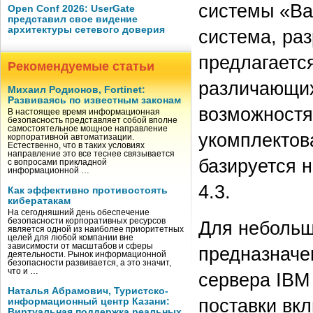
системы «Ва
Open Conf 2026: UserGate
представил свое видение
архитектуры сетевого доверия
система, ра
предлагается
Рекомендуемые статьи
различающих
Михаил Родионов, Fortinet:
Развиваясь по известным законам
возможностя
В настоящее время информационная
безопасность представляет собой вполне
самостоятельное мощное направление
укомплектова
корпоративной автоматизации.
Естественно, что в таких условиях
направление это все теснее связывается
базируется 
с вопросами прикладной
информационной …
4.3.
Как эффективно противостоять
кибератакам
На сегодняшний день обеспечение
безопасности корпоративных ресурсов
Для небольш
является одной из наиболее приоритетных
целей для любой компании вне
зависимости от масштабов и сферы
предназначе
деятельности. Рынок информационной
безопасности развивается, а это значит,
что и …
сервера IBM
Наталья Абрамович, Туристско-
поставки вк
информационный центр Казани:
Виртуальная поддержка реальных