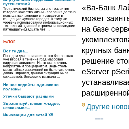
путешествий
«Ва-Банк Лай
Туристический бизнес, за счет развития
которого качество жизни населения должно
повышаться, хорошо вписывается в
может заинт
концепцию «умного города». К тому же
уровень использования информационных
технологий в данной отрасли за последние
на базе серв
пятнадцать-двадцать лет …
укомплектов
Блог
крупных банк
Вот те два...
Поводом для написания этого блога стала
решение сто
уже вторая в течение года массовая
вирусная эпидемия. И это стало очень
неприятным прецедентом. Ведь столь
eServer pSer
масштабных заражений не было уже очень
давно. Впрочем, данная ситуация была
ожидаемой. Эпидемию вызвали …
устанавлива
Не все апдейты одинаково
полезны
расширенной
Утечки бывают разными
Здравствуй, племя младое,
Другие ново
незнакомое...
Инновации для сетей X5