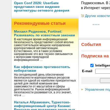
Подмосковья. В 
Open Conf 2026: UserGate
представил свое видение
в Интернет чере
архитектуры сетевого доверия
Другие новости
Рекомендуемые статьи
Михаил Родионов, Fortinet:
Развиваясь по известным законам
В настоящее время информационная
безопасность представляет собой вполне
События
самостоятельное мощное направление
корпоративной автоматизации.
Естественно, что в таких условиях
направление это все теснее связывается
Подписка на
с вопросами прикладной
информационной …
Intellig
Как эффективно противостоять
кибератакам
E-mail
На сегодняшний день обеспечение
безопасности корпоративных ресурсов
является одной из наиболее приоритетных
целей для любой компании вне
зависимости от масштабов и сферы
Управление по
деятельности. Рынок информационной
безопасности развивается, а это значит,
что и …
Наталья Абрамович, Туристско-
информационный центр Казани:
Виртуальная поддержка реальных