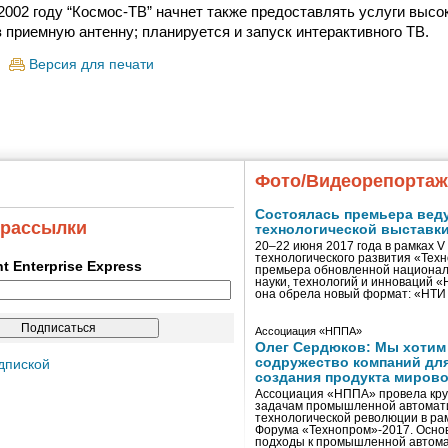
2002 году “Космос-ТВ” начнет также предоставлять услуги высо
з приемную антенну; планируется и запуск интерактивного ТВ.
Версия для печати
Фото/Видеорепорта
Состоялась премьера вед
 рассылки
технологической выставк
20–22 июня 2017 года в рамках 
технологического развития «Тех
ent Enterprise Express
премьера обновленной национал
науки, технологий и инноваций 
она обрела новый формат: «НТ
Ассоциация «НППА»
Олег Сердюков: Мы хотим
содружество компаний дл
дпиской
создания продукта мирово
Ассоциация «НППА» провела кру
задачам промышленной автомати
технологической революции в ра
Форума «Технопром»-2017. Осно
подходы к промышленной автома