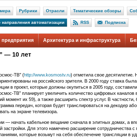
мера
Рубрики
Отрасли
Тематические обзоры
Со
 направления автоматизации
RSS
Подписка
 предприятия
Архитектура и инфраструктура
Бе
” — 10 лет
осмос-ТВ” (
http://www.kosmostv.ru
) отметила свое десятилетие.
ориентированы на российского зрителя. В 2000 году ставка был
ции в проект, которые должны окупиться в 2005 году, составили
Космос-ТВ” планирует увеличить количество цифровых каналов 
ий момент их 59), а также расширить спектр услуг. В частности,
грамма передач, которая будет транслироваться на декодер або
вать на экране телевизора.
ии — начать кабельное вещание сначала в элитных домах, а вп
й застройки. Для этого намечено расширение сотрудничества 
аниями, которые возьмут на себя обеспечение трансляции в у