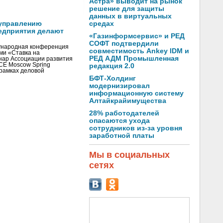
Астра» выводит на рынок
решение для защиты
данных в виртуальных
управлению
средах
едприятия делают
«Газинформсервис» и РЕД
СОФТ подтвердили
ународная конференция
совместимость Ankey IDM и
ми «Ставка на
РЕД АДМ Промышленная
инар Ассоциации развития
CE Moscow Spring
редакция 2.0
рамках деловой
БФТ-Холдинг
модернизировал
информационную систему
Алтайкрайимущества
28% работодателей
опасаются ухода
сотрудников из-за уровня
заработной платы
Мы в социальных
сетях