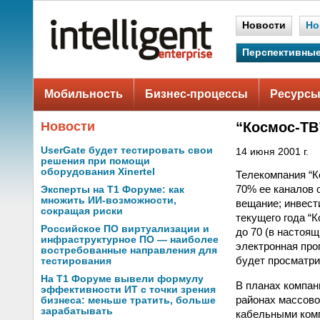
Новости
Но
Перспективные
Мобильность
Бизнес-процессы
Ресурсы
Новости
“Космос-ТВ
UserGate будет тестировать свои
14 июня 2001 г.
решения при помощи
оборудования Xinertel
Телекомпания “К
70% ее каналов 
Эксперты на Т1 Форуме: как
множить ИИ-возможности,
вещание; инвести
сокращая риски
текущего года “
Российское ПО виртуализации и
до 70 (в настоящ
инфраструктурное ПО — наиболее
электронная про
востребованные направления для
будет просматри
тестирования
На Т1 Форуме вывели формулу
В планах компан
эффективности ИТ с точки зрения
районах массово
бизнеса: меньше тратить, больше
зарабатывать
кабельными комп