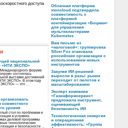
коскоростного доступа
Облачная платформа
moncloud подтвердила
совместимость с
платформой
контейнеризации «Боцман»
для управления
мультикластерами
Kubernetes
Вам письмо из
«налоговой»: группировка
жи
Silver Fox атаковала
российские организации с
использованием новых
ущей национальной
инструментов
и «НТИ ЭКСПО»
V Международного форума
Закупки ИИ-решений
нопром» состоялась
выросли в разы: рынок
ьной выставки достижений
переходит от пилотов к
«НТИ ЭКСПО». В этом году
И ЭКСПО» — это …
масштабированию
Эксперт компании
«Газинформсервис»
 организовать
предложила инструмент,
я совместного
оценивающий
го уровня
безопасность ИИ
глый стол по проблемам и
Технологическая синергия
зации в условиях
мках деловой программы
и операционная
вные технологические
эффективность: «Группа
тизации и безопасности …