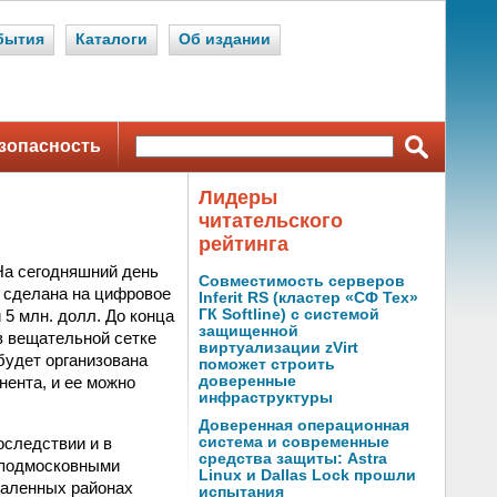
бытия
Каталоги
Об издании
зопасность
Лидеры
читательского
рейтинга
 На сегодняшний день
Совместимость серверов
а сделана на цифровое
Inferit RS (кластер «СФ Тех»
 5 млн. долл. До конца
ГК Softline) с системой
защищенной
в вещательной сетке
виртуализации zVirt
 будет организована
поможет строить
нента, и ее можно
доверенные
инфраструктуры
Доверенная операционная
оследствии и в
система и современные
средства защиты: Astra
с подмосковными
Linux и Dallas Lock прошли
даленных районах
испытания