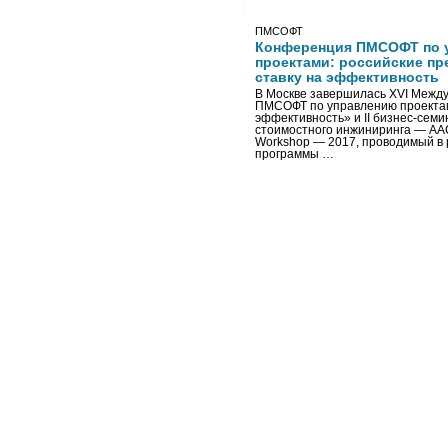
ПМСОФТ
Конференция ПМСОФТ по 
проектами: российские пр
ставку на эффективность
В Москве завершилась XVI Межд
ПМСОФТ по управлению проекта
эффективность» и II бизнес-сем
стоимостного инжиниринга — AA
Workshop — 2017, проводимый в 
программы …