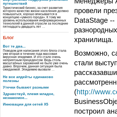
Менеджеры A
путешествий
Туристический бизнес, за счет развития
провели пре
которого качество жизни населения должно
повышаться, хорошо вписывается в
концепцию «умного города». К тому же
DataStage --
уровень использования информационных
технологий в данной отрасли за последние
пятнадцать-двадцать лет …
разнородных
Блог
хранилища.
Вот те два...
Поводом для написания этого блога стала
Возможно, с
уже вторая в течение года массовая
вирусная эпидемия. И это стало очень
неприятным прецедентом. Ведь столь
стали высту
масштабных заражений не было уже очень
давно. Впрочем, данная ситуация была
ожидаемой. Эпидемию вызвали …
рассказавши
Не все апдейты одинаково
рассмотренн
полезны
Утечки бывают разными
(
http://www.
Здравствуй, племя младое,
незнакомое...
BusinessObje
Инновации для сетей X5
построил ан