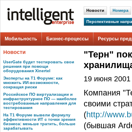
Новости
Номера
Перспективные напр
Мобильность
Бизнес-процессы
Ресурсы пред
Новости
"Терн" пок
UserGate будет тестировать свои
хранилищ
решения при помощи
оборудования Xinertel
19 июня 2001 
Эксперты на Т1 Форуме: как
множить ИИ-возможности,
сокращая риски
Компания "Те
Российское ПО виртуализации и
инфраструктурное ПО — наиболее
своими стра
востребованные направления для
тестирования
(
http://www.
На Т1 Форуме вывели формулу
эффективности ИТ с точки зрения
(бывшая Ard
бизнеса: меньше тратить, больше
зарабатывать