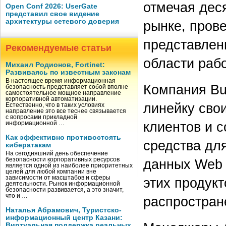
отмечая дес
Open Conf 2026: UserGate
представил свое видение
архитектуры сетевого доверия
рынке, пров
представлен
Рекомендуемые статьи
области раб
Михаил Родионов, Fortinet:
Развиваясь по известным законам
В настоящее время информационная
Компания Bu
безопасность представляет собой вполне
самостоятельное мощное направление
корпоративной автоматизации.
линейку сво
Естественно, что в таких условиях
направление это все теснее связывается
с вопросами прикладной
клиентов и с
информационной …
Как эффективно противостоять
средства дл
кибератакам
На сегодняшний день обеспечение
безопасности корпоративных ресурсов
данных Web I
является одной из наиболее приоритетных
целей для любой компании вне
зависимости от масштабов и сферы
этих продук
деятельности. Рынок информационной
безопасности развивается, а это значит,
что и …
распростран
Наталья Абрамович, Туристско-
информационный центр Казани:
Виртуальная поддержка реальных