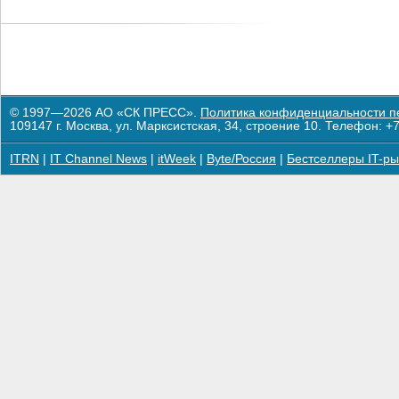
© 1997—2026 АО «СК ПРЕСС».
Политика конфиденциальности п
109147 г. Москва, ул. Марксистская, 34, строение 10. Телефон: +7
ITRN
|
IT Channel News
|
itWeek
|
Byte/Россия
|
Бестселлеры IT-ры