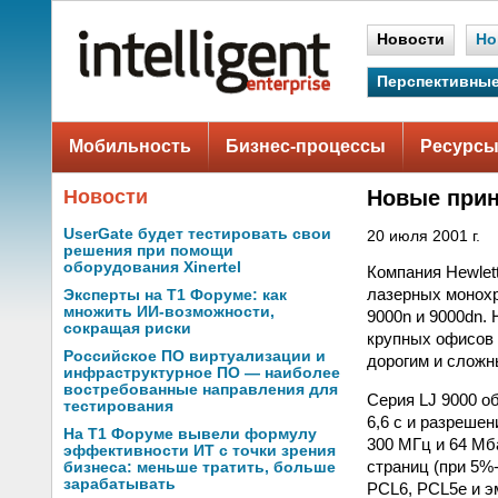
Новости
Но
Перспективные
Мобильность
Бизнес-процессы
Ресурсы
Новости
Новые прин
UserGate будет тестировать свои
20 июля 2001 г.
решения при помощи
оборудования Xinertel
Компания Hewlett
лазерных монохр
Эксперты на Т1 Форуме: как
множить ИИ-возможности,
9000n и 9000dn.
сокращая риски
крупных офисов 
Российское ПО виртуализации и
дорогим и слож
инфраструктурное ПО — наиболее
востребованные направления для
Серия LJ 9000 о
тестирования
6,6 с и разреше
На Т1 Форуме вывели формулу
300 МГц и 64 Мб
эффективности ИТ с точки зрения
страниц (при 5%
бизнеса: меньше тратить, больше
зарабатывать
PCL6, PCL5e и эм