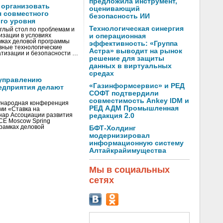
предложила инструмент,
 организовать
оценивающий
я совместного
безопасность ИИ
го уровня
Технологическая синергия
глый стол по проблемам и
зации в условиях
и операционная
мках деловой программы
эффективность: «Группа
вные технологические
Астра» выводит на рынок
тизации и безопасности …
решение для защиты
данных в виртуальных
средах
управлению
«Газинформсервис» и РЕД
едприятия делают
СОФТ подтвердили
совместимость Ankey IDM и
ународная конференция
РЕД АДМ Промышленная
ми «Ставка на
инар Ассоциации развития
редакция 2.0
CE Moscow Spring
рамках деловой
БФТ-Холдинг
модернизировал
информационную систему
Алтайкрайимущества
Мы в социальных
сетях