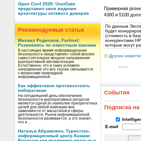
Open Conf 2026: UserGate
Примерная розни
представил свое видение
архитектуры сетевого доверия
4300 и 5100 долл
По данным Экспер
Рекомендуемые статьи
будет конкуриро
(стоимость в баз
конкурентами HP
Михаил Родионов, Fortinet:
которые могут ра
Развиваясь по известным законам
В настоящее время информационная
безопасность представляет собой вполне
Другие новости
самостоятельное мощное направление
корпоративной автоматизации.
Естественно, что в таких условиях
направление это все теснее связывается
с вопросами прикладной
информационной …
Как эффективно противостоять
кибератакам
События
На сегодняшний день обеспечение
безопасности корпоративных ресурсов
является одной из наиболее приоритетных
Подписка на
целей для любой компании вне
зависимости от масштабов и сферы
деятельности. Рынок информационной
безопасности развивается, а это значит,
Intellig
что и …
E-mail
Наталья Абрамович, Туристско-
информационный центр Казани:
Виртуальная поддержка реальных