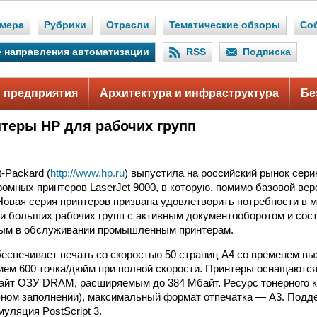
мера
Рубрики
Отрасли
Тематические обзоры
Со
 направления автоматизации
RSS
Подписка
 предприятия
Архитектура и инфраструктура
Бе
теры НР для рабочих групп
-Packard (
http://www.hp.ru
) выпустила на российский рынок сер
омных принтеров LaserJet 9000, в которую, помимо базовой вер
 Новая серия принтеров призвана удовлетворить потребности в 
и больших рабочих групп с активным документооборотом и сос
ным в обслуживании промышленным принтерам.
беспечивает печать со скоростью 50 страниц А4 со временем в
нием 600 точка/дюйм при полной скорости. Принтеры оснащаютс
айт ОЗУ DRAM, расширяемым до 384 Мбайт. Ресурс тонерного к
-ном заполнении), максимальный формат отпечатка — А3. Подд
уляция PostScript 3.