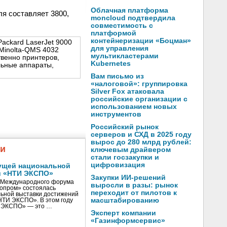
Облачная платформа
я составляет 3800,
moncloud подтвердила
совместимость с
платформой
контейнеризации «Боцман»
ackard LaserJet 9000
для управления
Minolta-QMS 4032
мультикластерами
твенно принтеров,
Kubernetes
льные аппараты,
Вам письмо из
«налоговой»: группировка
Silver Fox атаковала
российские организации с
использованием новых
инструментов
Российский рынок
серверов и СХД в 2025 году
вырос до 280 млрд рублей:
жи
ключевым драйвером
стали госзакупки и
цифровизация
ущей национальной
и «НТИ ЭКСПО»
Закупки ИИ-решений
V Международного форума
выросли в разы: рынок
нопром» состоялась
переходит от пилотов к
ьной выставки достижений
масштабированию
«НТИ ЭКСПО». В этом году
И ЭКСПО» — это …
Эксперт компании
«Газинформсервис»