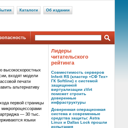
бытия
Каталоги
Об издании
зопасность
Лидеры
читательского
рейтинга
ию высокоскоростных
Совместимость серверов
сии, входят модели
Inferit RS (кластер «СФ Тех»
массовой печати
ГК Softline) с системой
защищенной
тавить альтернативу
виртуализации zVirt
поможет строить
доверенные
ыхода первой страницы
инфраструктуры
я микропроцессорами
Доверенная операционная
артриджа — 30 тыс.
система и современные
средства защиты: Astra
ерживаются языки
Linux и Dallas Lock прошли
испытания