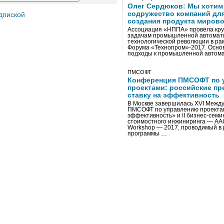
Олег Сердюков: Мы хотим
содружество компаний дл
дпиской
создания продукта мирово
Ассоциация «НППА» провела кру
задачам промышленной автомати
технологической революции в ра
Форума «Технопром»-2017. Осно
подходы к промышленной автома
ПМСОФТ
Конференция ПМСОФТ по 
проектами: российские пр
ставку на эффективность
В Москве завершилась XVI Межд
ПМСОФТ по управлению проекта
эффективность» и II бизнес-сем
стоимостного инжиниринга — AA
Workshop — 2017, проводимый в 
программы …