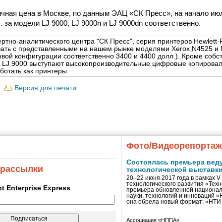
чная цена в Москве, по данным ЭАЦ «СК Пресс», на начало июл
. за модели LJ 9000, LJ 9000n и LJ 9000dn соответственно.
тно-аналитического центра "СК Пресс", серия принтеров Hewlett-P
вать с представленными на нашем рынке моделями Xerox N4525 и 
овой конфигурации соответственно 3400 и 4400 долл.). Кроме собс
 LJ 9000 выступают высокопроизводительные цифровые копирова
ботать как принтеры.
Версия для печати
Фото/Видеорепорта
Состоялась премьера вед
 рассылки
технологической выставк
20–22 июня 2017 года в рамках 
технологического развития «Тех
ent Enterprise Express
премьера обновленной национал
науки, технологий и инноваций 
она обрела новый формат: «НТ
Ассоциация «НППА»