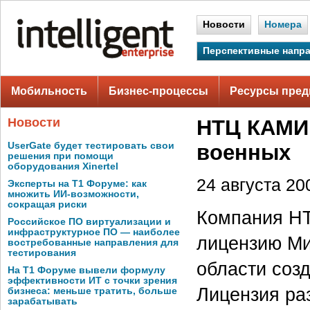
Новости
Номера
Перспективные напр
Мобильность
Бизнес-процессы
Ресурсы пред
Новости
НТЦ КАМИ 
UserGate будет тестировать свои
военных
решения при помощи
оборудования Xinertel
24 августа 200
Эксперты на Т1 Форуме: как
множить ИИ-возможности,
сокращая риски
Компания Н
Российское ПО виртуализации и
инфраструктурное ПО — наиболее
лицензию Ми
востребованные направления для
тестирования
области соз
На Т1 Форуме вывели формулу
эффективности ИТ с точки зрения
Лицензия ра
бизнеса: меньше тратить, больше
зарабатывать