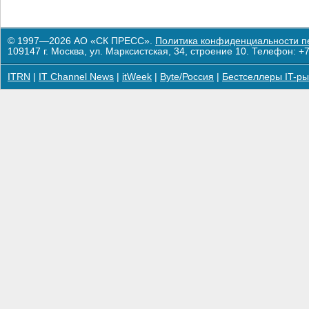
© 1997—2026 АО «СК ПРЕСС».
Политика конфиденциальности п
109147 г. Москва, ул. Марксистская, 34, строение 10. Телефон: +7
ITRN
|
IT Channel News
|
itWeek
|
Byte/Россия
|
Бестселлеры IT-ры