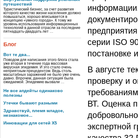
путешествий
информации.
Туристический бизнес, за счет развития
которого качество жизни населения должно
документиро
повышаться, хорошо вписывается в
концепцию «умного города». К тому же
уровень использования информационных
технологий в данной отрасли за последние
предприятия
пятнадцать-двадцать лет …
серии ISO 90
Блог
постановке и
Вот те два...
Поводом для написания этого блога стала
уже вторая в течение года массовая
В августе т
вирусная эпидемия. И это стало очень
неприятным прецедентом. Ведь столь
масштабных заражений не было уже очень
проверку и о
давно. Впрочем, данная ситуация была
ожидаемой. Эпидемию вызвали …
требованиям
Не все апдейты одинаково
полезны
ВТ. Оценка 
Утечки бывают разными
Здравствуй, племя младое,
добровольно
незнакомое...
Инновации для сетей X5
экспертной 
качества 32