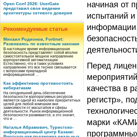
начиная от 
Open Conf 2026: UserGate
представил свое видение
архитектуры сетевого доверия
испытаний и
информации.
Рекомендуемые статьи
безопасност
Михаил Родионов, Fortinet:
Развиваясь по известным законам
деятельнос
В настоящее время информационная
безопасность представляет собой вполне
самостоятельное мощное направление
корпоративной автоматизации.
Перед лицен
Естественно, что в таких условиях
направление это все теснее связывается
с вопросами прикладной
мероприятий
информационной …
Как эффективно противостоять
качества в 
кибератакам
На сегодняшний день обеспечение
безопасности корпоративных ресурсов
регистр», п
является одной из наиболее приоритетных
целей для любой компании вне
зависимости от масштабов и сферы
технологиче
деятельности. Рынок информационной
безопасности развивается, а это значит,
что и …
марки «КАМИ
Наталья Абрамович, Туристско-
программных
информационный центр Казани:
Виртуальная поддержка реальных