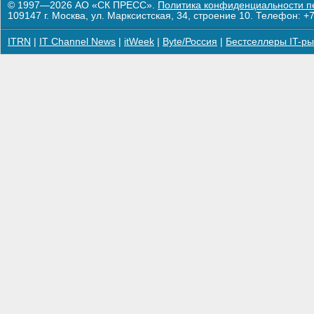
© 1997—2026 АО «СК ПРЕСС».
Политика конфиденциальности п
109147 г. Москва, ул. Марксистская, 34, строение 10. Телефон: +7
ITRN
|
IT Channel News
|
itWeek
|
Byte/Россия
|
Бестселлеры IT-ры