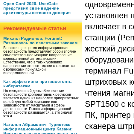
одновременн
Open Conf 2026: UserGate
представил свое видение
архитектуры сетевого доверия
установлен 
включает в с
Рекомендуемые статьи
станции (Pe
Михаил Родионов, Fortinet:
Развиваясь по известным законам
жесткий диск
В настоящее время информационная
безопасность представляет собой вполне
самостоятельное мощное направление
оборудование
корпоративной автоматизации.
Естественно, что в таких условиях
направление это все теснее связывается
терминал Fu
с вопросами прикладной
информационной …
штриховых ко
Как эффективно противостоять
кибератакам
чтения магн
На сегодняшний день обеспечение
безопасности корпоративных ресурсов
является одной из наиболее приоритетных
SPT1500 с к
целей для любой компании вне
зависимости от масштабов и сферы
деятельности. Рынок информационной
ПК, принтер 
безопасности развивается, а это значит,
что и …
сканера штри
Наталья Абрамович, Туристско-
информационный центр Казани:
Виртуальная поддержка реальных