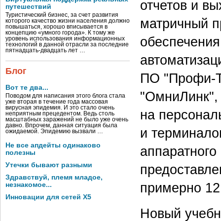
отчетов и в
путешествий
Туристический бизнес, за счет развития
матричный п
которого качество жизни населения должно
повышаться, хорошо вписывается в
концепцию «умного города». К тому же
обеспечения
уровень использования информационных
технологий в данной отрасли за последние
пятнадцать-двадцать лет …
автоматизац
Блог
ПО "Профи-Т
Вот те два...
"ОмниЛинк",
Поводом для написания этого блога стала
уже вторая в течение года массовая
вирусная эпидемия. И это стало очень
на персонал
неприятным прецедентом. Ведь столь
масштабных заражений не было уже очень
давно. Впрочем, данная ситуация была
и терминало
ожидаемой. Эпидемию вызвали …
Не все апдейты одинаково
аппаратного
полезны
Утечки бывают разными
предоставле
Здравствуй, племя младое,
примерно 12
незнакомое...
Инновации для сетей X5
Новый учебн