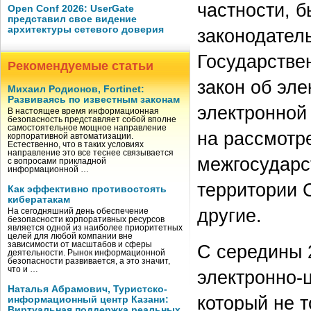
частности, 
Open Conf 2026: UserGate
представил свое видение
архитектуры сетевого доверия
законодатель
Государстве
Рекомендуемые статьи
закон об эл
Михаил Родионов, Fortinet:
Развиваясь по известным законам
электронной 
В настоящее время информационная
безопасность представляет собой вполне
самостоятельное мощное направление
на рассмотр
корпоративной автоматизации.
Естественно, что в таких условиях
направление это все теснее связывается
межгосударс
с вопросами прикладной
информационной …
территории С
Как эффективно противостоять
кибератакам
другие.
На сегодняшний день обеспечение
безопасности корпоративных ресурсов
является одной из наиболее приоритетных
целей для любой компании вне
зависимости от масштабов и сферы
С середины 
деятельности. Рынок информационной
безопасности развивается, а это значит,
что и …
электронно-
Наталья Абрамович, Туристско-
который не 
информационный центр Казани:
Виртуальная поддержка реальных