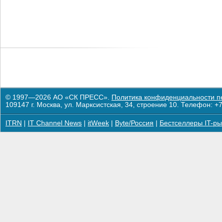
© 1997—2026 АО «СК ПРЕСС».
Политика конфиденциальности п
109147 г. Москва, ул. Марксистская, 34, строение 10. Телефон: +7
ITRN
|
IT Channel News
|
itWeek
|
Byte/Россия
|
Бестселлеры IT-ры