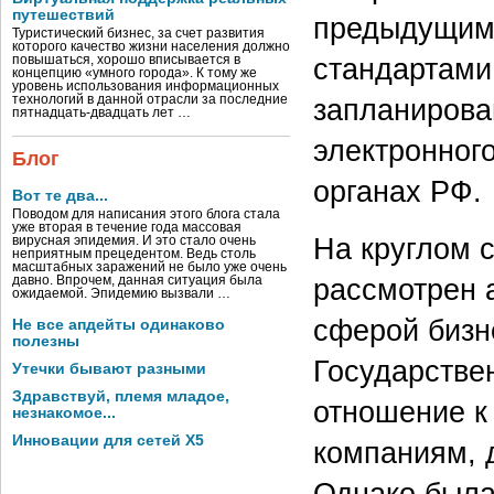
путешествий
предыдущими
Туристический бизнес, за счет развития
которого качество жизни населения должно
стандартами
повышаться, хорошо вписывается в
концепцию «умного города». К тому же
уровень использования информационных
технологий в данной отрасли за последние
запланирова
пятнадцать-двадцать лет …
электронног
Блог
органах РФ.
Вот те два...
Поводом для написания этого блога стала
уже вторая в течение года массовая
На круглом 
вирусная эпидемия. И это стало очень
неприятным прецедентом. Ведь столь
масштабных заражений не было уже очень
рассмотрен 
давно. Впрочем, данная ситуация была
ожидаемой. Эпидемию вызвали …
сферой бизн
Не все апдейты одинаково
полезны
Государстве
Утечки бывают разными
Здравствуй, племя младое,
отношение к
незнакомое...
Инновации для сетей X5
компаниям, 
Однако была