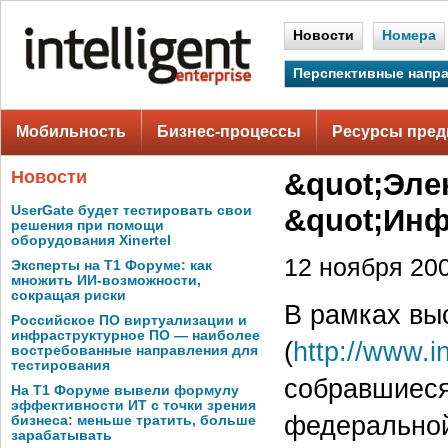
Новости
Номера
Перспективные напр
Мобильность
Бизнес-процессы
Ресурсы пред
Новости
&quot;Эле
UserGate будет тестировать свои
&quot;Инф
решения при помощи
оборудования Xinertel
12 ноября 200
Эксперты на Т1 Форуме: как
множить ИИ-возможности,
сокращая риски
В рамках вы
Российское ПО виртуализации и
инфраструктурное ПО — наиболее
(
http://www.i
востребованные направления для
тестирования
собравшиеся
На Т1 Форуме вывели формулу
эффективности ИТ с точки зрения
федеральной
бизнеса: меньше тратить, больше
зарабатывать