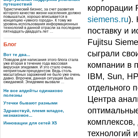
путешествий
корпорации F
Туристический бизнес, за счет развития
которого качество жизни населения должно
siemens.ru
).
повышаться, хорошо вписывается в
концепцию «умного города». К тому же
уровень использования информационных
технологий в данной отрасли за последние
поставку и 
пятнадцать-двадцать лет …
Fujitsu Siem
Блог
сыграли свои
Вот те два...
Поводом для написания этого блога стала
компании в 
уже вторая в течение года массовая
вирусная эпидемия. И это стало очень
неприятным прецедентом. Ведь столь
IBM, Sun, Н
масштабных заражений не было уже очень
давно. Впрочем, данная ситуация была
ожидаемой. Эпидемию вызвали …
отдельного 
Не все апдейты одинаково
полезны
Центра анал
Утечки бывают разными
оптимальные
Здравствуй, племя младое,
незнакомое...
комплексов,
Инновации для сетей X5
технологий 