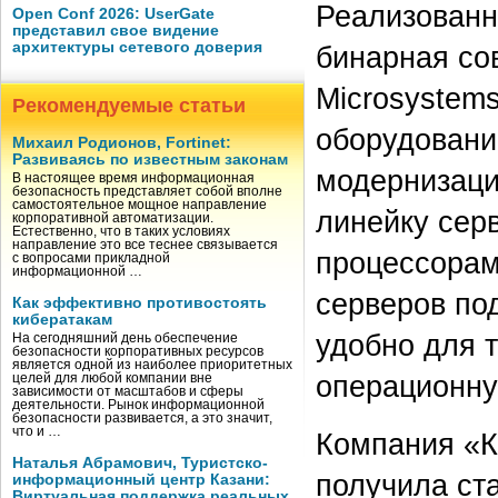
Реализованн
Open Conf 2026: UserGate
представил свое видение
архитектуры сетевого доверия
бинарная со
Microsystem
Рекомендуемые статьи
оборудовани
Михаил Родионов, Fortinet:
Развиваясь по известным законам
модернизации
В настоящее время информационная
безопасность представляет собой вполне
самостоятельное мощное направление
линейку серве
корпоративной автоматизации.
Естественно, что в таких условиях
направление это все теснее связывается
процессорам
с вопросами прикладной
информационной …
серверов под
Как эффективно противостоять
кибератакам
удобно для т
На сегодняшний день обеспечение
безопасности корпоративных ресурсов
является одной из наиболее приоритетных
операционну
целей для любой компании вне
зависимости от масштабов и сферы
деятельности. Рынок информационной
безопасности развивается, а это значит,
что и …
Компания «К
Наталья Абрамович, Туристско-
получила ст
информационный центр Казани:
Виртуальная поддержка реальных