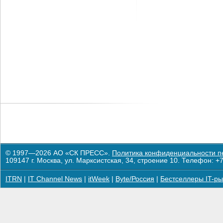
© 1997—2026 АО «СК ПРЕСС».
Политика конфиденциальности п
109147 г. Москва, ул. Марксистская, 34, строение 10. Телефон: +7
ITRN
|
IT Channel News
|
itWeek
|
Byte/Россия
|
Бестселлеры IT-ры