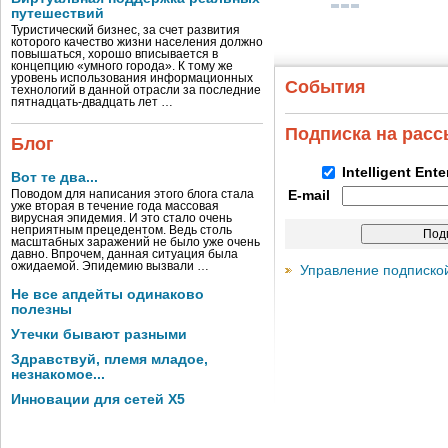
путешествий
Туристический бизнес, за счет развития
которого качество жизни населения должно
повышаться, хорошо вписывается в
концепцию «умного города». К тому же
уровень использования информационных
События
технологий в данной отрасли за последние
пятнадцать-двадцать лет …
Подписка на рас
Блог
Intelligent Ent
Вот те два...
Поводом для написания этого блога стала
E-mail
уже вторая в течение года массовая
вирусная эпидемия. И это стало очень
неприятным прецедентом. Ведь столь
масштабных заражений не было уже очень
давно. Впрочем, данная ситуация была
ожидаемой. Эпидемию вызвали …
Управление подписко
Не все апдейты одинаково
полезны
Утечки бывают разными
Здравствуй, племя младое,
незнакомое...
Инновации для сетей X5