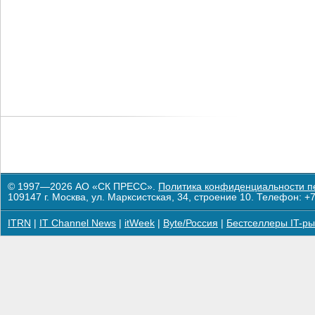
© 1997—2026 АО «СК ПРЕСС».
Политика конфиденциальности п
109147 г. Москва, ул. Марксистская, 34, строение 10. Телефон: +7
ITRN
|
IT Channel News
|
itWeek
|
Byte/Россия
|
Бестселлеры IT-ры