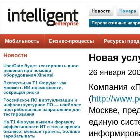
Новости
Номера
Перспективные напр
Мобильность
Бизнес-процессы
Ресурсы пред
Новости
Новая усл
UserGate будет тестировать свои
решения при помощи
26 января 200
оборудования Xinertel
Эксперты на Т1 Форуме: как
Компания «
множить ИИ-возможности,
сокращая риски
(
http://www.
Российское ПО виртуализации и
инфраструктурное ПО — наиболее
Москве, пре
востребованные направления для
тестирования
единую сист
На Т1 Форуме вывели формулу
эффективности ИТ с точки зрения
информирова
бизнеса: меньше тратить, больше
зарабатывать