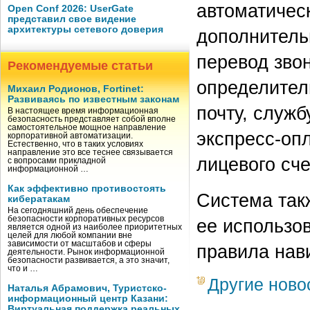
автоматичес
Open Conf 2026: UserGate
представил свое видение
архитектуры сетевого доверия
дополнитель
перевод зво
Рекомендуемые статьи
определител
Михаил Родионов, Fortinet:
Развиваясь по известным законам
почту, служ
В настоящее время информационная
безопасность представляет собой вполне
самостоятельное мощное направление
экспресс-оп
корпоративной автоматизации.
Естественно, что в таких условиях
направление это все теснее связывается
лицевого сче
с вопросами прикладной
информационной …
Как эффективно противостоять
Система так
кибератакам
На сегодняшний день обеспечение
безопасности корпоративных ресурсов
ее использов
является одной из наиболее приоритетных
целей для любой компании вне
зависимости от масштабов и сферы
правила нав
деятельности. Рынок информационной
безопасности развивается, а это значит,
что и …
Другие ново
Наталья Абрамович, Туристско-
информационный центр Казани:
Виртуальная поддержка реальных