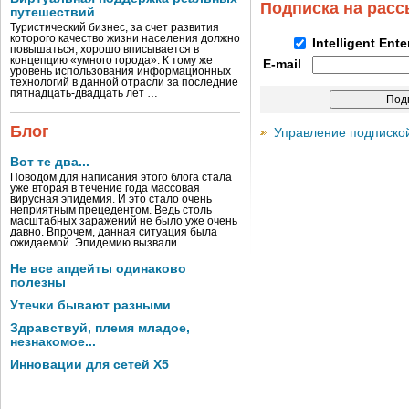
Подписка на рас
путешествий
Туристический бизнес, за счет развития
которого качество жизни населения должно
Intelligent Ent
повышаться, хорошо вписывается в
концепцию «умного города». К тому же
E-mail
уровень использования информационных
технологий в данной отрасли за последние
пятнадцать-двадцать лет …
Блог
Управление подписко
Вот те два...
Поводом для написания этого блога стала
уже вторая в течение года массовая
вирусная эпидемия. И это стало очень
неприятным прецедентом. Ведь столь
масштабных заражений не было уже очень
давно. Впрочем, данная ситуация была
ожидаемой. Эпидемию вызвали …
Не все апдейты одинаково
полезны
Утечки бывают разными
Здравствуй, племя младое,
незнакомое...
Инновации для сетей X5