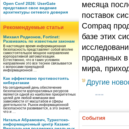
месяца посл
Open Conf 2026: UserGate
представил свое видение
архитектуры сетевого доверия
поставок сис
Compaq прод
Рекомендуемые статьи
базе этих с
Михаил Родионов, Fortinet:
Развиваясь по известным законам
исследовани
В настоящее время информационная
безопасность представляет собой вполне
самостоятельное мощное направление
проданных в
корпоративной автоматизации.
Естественно, что в таких условиях
направление это все теснее связывается
мира, прихо
с вопросами прикладной
информационной …
Как эффективно противостоять
Другие ново
кибератакам
На сегодняшний день обеспечение
безопасности корпоративных ресурсов
является одной из наиболее приоритетных
целей для любой компании вне
зависимости от масштабов и сферы
деятельности. Рынок информационной
безопасности развивается, а это значит,
что и …
События
Наталья Абрамович, Туристско-
информационный центр Казани:
Виртуальная поддержка реальных