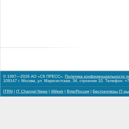
© 1997—2026 АО «СК ПРЕСС».
Политика конфиденциальности п
109147 г. Москва, ул. Марксистская, 34, строение 10. Телефон: +7
ITRN
|
IT Channel News
|
itWeek
|
Byte/Россия
|
Бестселлеры IT-ры