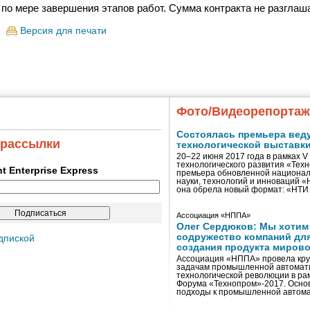
по мере завершения этапов работ. Сумма контракта не разглаш
Версия для печати
Фото/Видеорепорта
Состоялась премьера вед
 рассылки
технологической выставк
20–22 июня 2017 года в рамках 
технологического развития «Тех
ent Enterprise Express
премьера обновленной национал
науки, технологий и инноваций 
она обрела новый формат: «НТ
Ассоциация «НППА»
Олег Сердюков: Мы хотим
содружество компаний дл
дпиской
создания продукта мирово
Ассоциация «НППА» провела кру
задачам промышленной автомати
технологической революции в ра
Форума «Технопром»-2017. Осно
подходы к промышленной автома