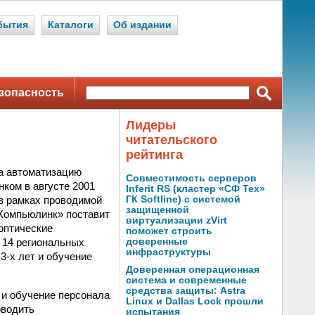
бытия
Каталоги
Об издании
зопасность
Лидеры
читательского
рейтинга
на автоматизацию
Совместимость серверов
ком в августе 2001
Inferit RS (кластер «СФ Тех»
 в рамках проводимой
ГК Softline) с системой
защищенной
 Компьюлинк» поставит
виртуализации zVirt
 оптические
поможет строить
 14 региональных
доверенные
инфраструктуры
3-х лет и обучение
Доверенная операционная
система и современные
средства защиты: Astra
и обучение персонала
Linux и Dallas Lock прошли
оводить
испытания