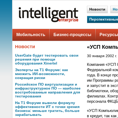
Новости
Но
Перспективные
Мобильность
Бизнес-процессы
Ресурсы
Новости
«УСП Комп
UserGate будет тестировать свои
30 января 2002 г.
решения при помощи
оборудования Xinertel
Компания «УСП 
Федеральной ком
Эксперты на Т1 Форуме: как
множить ИИ-возможности,
года. В конце п
сокращая риски
им Программы ра
Российское ПО виртуализации и
и запустит в экс
инфраструктурное ПО — наиболее
библиотеки, обо
востребованные направления для
филиалах. Контр
тестирования
персонала ФКЦБ
На Т1 Форуме вывели формулу
эффективности ИТ с точки зрения
«УСП Компьюлинк
бизнеса: меньше тратить, больше
зарабатывать
в кредит, так ка