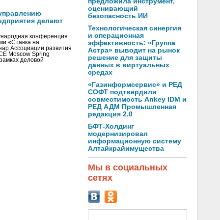
предложила инструмент,
оценивающий
управлению
безопасность ИИ
едприятия делают
Технологическая синергия
и операционная
ународная конференция
ми «Ставка на
эффективность: «Группа
инар Ассоциации развития
Астра» выводит на рынок
CE Moscow Spring
решение для защиты
рамках деловой
данных в виртуальных
средах
«Газинформсервис» и РЕД
СОФТ подтвердили
совместимость Ankey IDM и
РЕД АДМ Промышленная
редакция 2.0
БФТ-Холдинг
модернизировал
информационную систему
Алтайкрайимущества
Мы в социальных
сетях