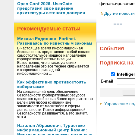
финансирование 
Open Conf 2026: UserGate
представил свое видение
архитектуры сетевого доверия
Другие новости
Рекомендуемые статьи
Михаил Родионов, Fortinet:
Развиваясь по известным законам
События
В настоящее время информационная
безопасность представляет собой вполне
самостоятельное мощное направление
корпоративной автоматизации.
Подписка на
Естественно, что в таких условиях
направление это все теснее связывается
с вопросами прикладной
информационной …
Intellig
E-mail
Как эффективно противостоять
кибератакам
На сегодняшний день обеспечение
безопасности корпоративных ресурсов
является одной из наиболее приоритетных
целей для любой компании вне
Управление по
зависимости от масштабов и сферы
деятельности. Рынок информационной
безопасности развивается, а это значит,
что и …
Наталья Абрамович, Туристско-
информационный центр Казани:
Виртуальная поддержка реальных