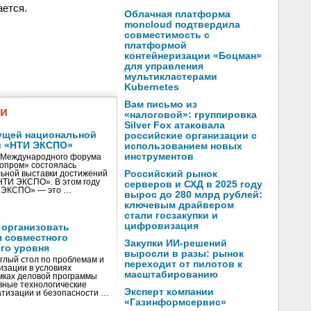
ается.
Облачная платформа
moncloud подтвердила
совместимость с
платформой
контейнеризации «Боцман»
для управления
мультикластерами
Kubernetes
Вам письмо из
жи
«налоговой»: группировка
Silver Fox атаковала
ущей национальной
российские организации с
и «НТИ ЭКСПО»
использованием новых
инструментов
V Международного форума
нопром» состоялась
Российский рынок
ьной выставки достижений
«НТИ ЭКСПО». В этом году
серверов и СХД в 2025 году
И ЭКСПО» — это …
вырос до 280 млрд рублей:
ключевым драйвером
стали госзакупки и
цифровизация
 организовать
я совместного
Закупки ИИ-решений
го уровня
выросли в разы: рынок
глый стол по проблемам и
переходит от пилотов к
зации в условиях
масштабированию
мках деловой программы
вные технологические
Эксперт компании
тизации и безопасности …
«Газинформсервис»