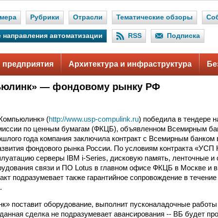
мера
Рубрики
Отрасли
Тематические обзоры
Со
 направления автоматизации
RSS
Подписка
 предприятия
Архитектура и инфраструктура
Бе
ьюлинк» — фондовому рынку РФ
Компьюлинк» (
http://www.usp-compulink.ru
) победила в тендере 
иссии по ценным бумагам (ФКЦБ), объявленном Всемирным бан
рошлого года компания заключила контракт с Всемирным банком
звития фондового рынка России. По условиям контракта «УСП
плуатацию серверы IBM i-Series, дисковую память, ленточные и
рудования связи и ПО Lotus в главном офисе ФКЦБ в Москве и в
акт подразумевает также гарантийное сопровождение в течение 
.
» поставит оборудование, выполнит пусконаладочные работы 
к данная сделка не подразумевает авансирования -- ВБ будет пр