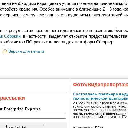
ений необходимо наращивать усилия по всем направлениям. Эт
 устройств хранения. Особое внимание в ближайшие 2—3 года к
ю сервисных услуг, связанных с внедрением и эксплуатацией 
ных результатов прошедшего года директор по развитию бизне
в Сорокин
, в частности, выделяет открытие представительства
азработчиков ПО разных классов для платформ Compaq.
Версия для печати
Фото/Видеорепорта
Состоялась премьера вед
 рассылки
технологической выставк
20–22 июня 2017 года в рамках 
технологического развития «Тех
ent Enterprise Express
премьера обновленной национал
науки, технологий и инноваций 
она обрела новый формат: «НТ
Ассоциация «НППА»