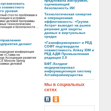
предложила инструмент,
 организовать
оценивающий
я совместного
безопасность ИИ
го уровня
Технологическая синергия
глый стол по проблемам и
и операционная
зации в условиях
мках деловой программы
эффективность: «Группа
вные технологические
Астра» выводит на рынок
тизации и безопасности …
решение для защиты
данных в виртуальных
средах
управлению
«Газинформсервис» и РЕД
едприятия делают
СОФТ подтвердили
совместимость Ankey IDM и
ународная конференция
РЕД АДМ Промышленная
ми «Ставка на
редакция 2.0
инар Ассоциации развития
CE Moscow Spring
БФТ-Холдинг
рамках деловой
модернизировал
информационную систему
Алтайкрайимущества
Мы в социальных
сетях