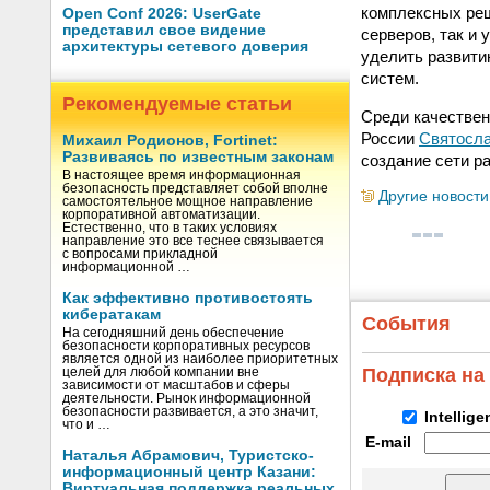
комплексных реш
Open Conf 2026: UserGate
представил свое видение
серверов, так и
архитектуры сетевого доверия
уделить развити
систем.
Рекомендуемые статьи
Среди качествен
России
Святосла
Михаил Родионов, Fortinet:
Развиваясь по известным законам
создание сети р
В настоящее время информационная
безопасность представляет собой вполне
Другие новости
самостоятельное мощное направление
корпоративной автоматизации.
Естественно, что в таких условиях
направление это все теснее связывается
с вопросами прикладной
информационной …
Как эффективно противостоять
кибератакам
События
На сегодняшний день обеспечение
безопасности корпоративных ресурсов
является одной из наиболее приоритетных
Подписка на
целей для любой компании вне
зависимости от масштабов и сферы
деятельности. Рынок информационной
безопасности развивается, а это значит,
Intellig
что и …
E-mail
Наталья Абрамович, Туристско-
информационный центр Казани:
Виртуальная поддержка реальных