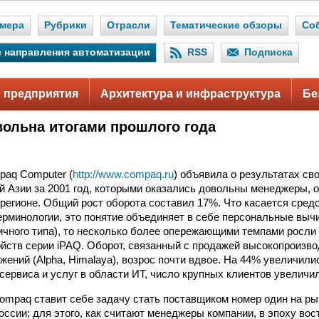
мера
Рубрики
Отрасли
Тематические обзоры
Со
 направления автоматизации
RSS
Подписка
 предприятия
Архитектура и инфраструктура
Бе
ольна итогами прошлого года
aq Computer (
http://www.compaq.ru
) объявила о результатах св
й Азии за 2001 год, которыми оказались довольны менеджеры, 
 регионе. Общий рост оборота составил 17%. Что касается средс
ерминологии, это понятие объединяет в себе персональные вы
ичного типа), то несколько более опережающими темпами росли 
йств серии iPAQ. Оборот, связанный с продажей высокопроизв
жений (Alpha, Himalaya), возрос почти вдвое. На 44% увеличили
сервиса и услуг в области ИТ, число крупных клиентов увеличил
mpaq ставит себе задачу стать поставщиком номер один на р
оссии; для этого, как считают менеджеры компании, в эпоху во