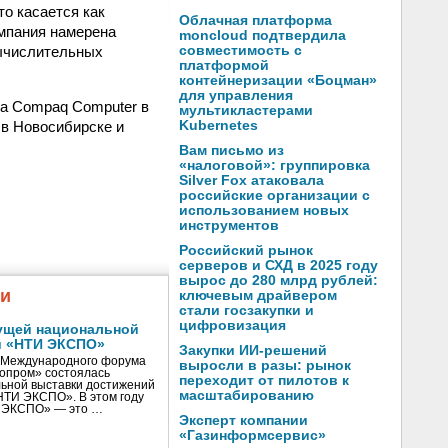
о касается как
Облачная платформа
омпания намерена
moncloud подтвердила
вычислительных
совместимость с
платформой
контейнеризации «Боцман»
для управления
са Compaq Computer в
мультикластерами
 в Новосибирске и
Kubernetes
Вам письмо из
«налоговой»: группировка
Silver Fox атаковала
российские организации с
использованием новых
инструментов
Российский рынок
серверов и СХД в 2025 году
вырос до 280 млрд рублей:
жи
ключевым драйвером
стали госзакупки и
цифровизация
ущей национальной
и «НТИ ЭКСПО»
Закупки ИИ-решений
V Международного форума
выросли в разы: рынок
нопром» состоялась
переходит от пилотов к
ьной выставки достижений
масштабированию
«НТИ ЭКСПО». В этом году
И ЭКСПО» — это …
Эксперт компании
«Газинформсервис»