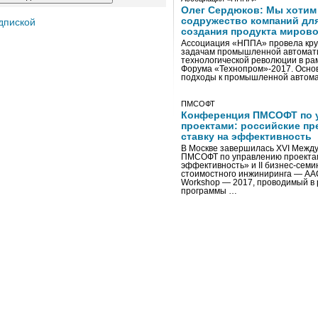
Олег Сердюков: Мы хотим
содружество компаний дл
дпиской
создания продукта мирово
Ассоциация «НППА» провела кру
задачам промышленной автомати
технологической революции в ра
Форума «Технопром»-2017. Осно
подходы к промышленной автома
ПМСОФТ
Конференция ПМСОФТ по 
проектами: российские пр
ставку на эффективность
В Москве завершилась XVI Межд
ПМСОФТ по управлению проекта
эффективность» и II бизнес-сем
стоимостного инжиниринга — AA
Workshop — 2017, проводимый в 
программы …