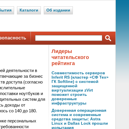
бытия
Каталоги
Об издании
зопасность
Лидеры
читательского
рейтинга
оей деятельности в
Совместимость серверов
отвечающие за бизнес
Inferit RS (кластер «СФ Тех»
тв доступа (согласно
ГК Softline) с системой
защищенной
числительные
виртуализации zVirt
поставки ноутбуков и
поможет строить
одительных систем для
доверенные
инфраструктуры
сь доходы от
ось со 140 до 180.
Доверенная операционная
система и современные
средства защиты: Astra
ынке персональных
Linux и Dallas Lock прошли
стребованности
испытания