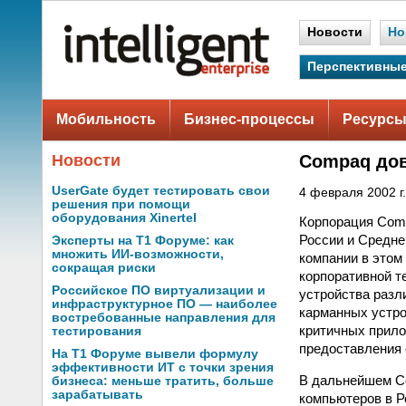
Новости
Но
Перспективные
Мобильность
Бизнес-процессы
Ресурсы
Новости
Compaq дов
UserGate будет тестировать свои
4 февраля 2002 г.
решения при помощи
оборудования Xinertel
Корпорация Comp
России и Средне
Эксперты на Т1 Форуме: как
множить ИИ-возможности,
компании в этом
сокращая риски
корпоративной т
Российское ПО виртуализации и
устройства разл
инфраструктурное ПО — наиболее
карманных устро
востребованные направления для
критичных прило
тестирования
предоставления 
На Т1 Форуме вывели формулу
эффективности ИТ с точки зрения
В дальнейшем Co
бизнеса: меньше тратить, больше
зарабатывать
компьютеров в Р