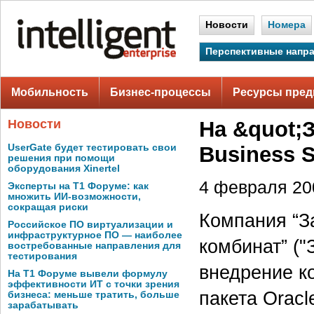
Новости
Номера
Перспективные напр
Мобильность
Бизнес-процессы
Ресурсы пред
Новости
На &quot;
UserGate будет тестировать свои
Business S
решения при помощи
оборудования Xinertel
4 февраля 200
Эксперты на Т1 Форуме: как
множить ИИ-возможности,
сокращая риски
Компания “З
Российское ПО виртуализации и
инфраструктурное ПО — наиболее
комбинат” ("
востребованные направления для
тестирования
внедрение к
На Т1 Форуме вывели формулу
эффективности ИТ с точки зрения
пакета Oracl
бизнеса: меньше тратить, больше
зарабатывать