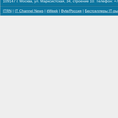
109147 г. Москва, ул. Марксистская, 34, строение 10. Телефон: +7
ITRN
|
IT Channel News
|
itWeek
|
Byte/Россия
|
Бестселлеры IT-ры