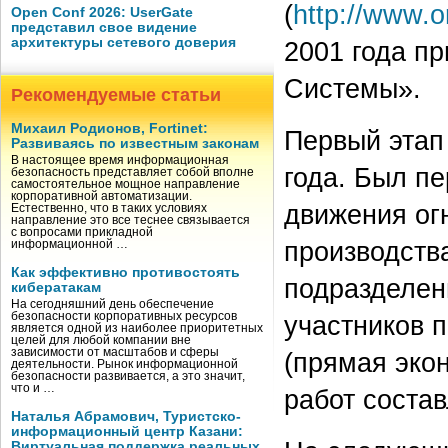
(
http://www.o
Open Conf 2026: UserGate
представил свое видение
архитектуры сетевого доверия
2001 года п
Системы».
Рекомендуемые статьи
Михаил Родионов, Fortinet:
Первый этап
Развиваясь по известным законам
В настоящее время информационная
года. Был пе
безопасность представляет собой вполне
самостоятельное мощное направление
корпоративной автоматизации.
движения ог
Естественно, что в таких условиях
направление это все теснее связывается
с вопросами прикладной
производств
информационной …
Как эффективно противостоять
подразделени
кибератакам
На сегодняшний день обеспечение
безопасности корпоративных ресурсов
участников 
является одной из наиболее приоритетных
целей для любой компании вне
зависимости от масштабов и сферы
(прямая эко
деятельности. Рынок информационной
безопасности развивается, а это значит,
что и …
работ соста
Наталья Абрамович, Туристско-
информационный центр Казани:
Виртуальная поддержка реальных