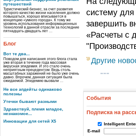
На следующи
путешествий
Туристический бизнес, за счет развития
систему для
которого качество жизни населения должно
повышаться, хорошо вписывается в
концепцию «умного города». К тому же
завершить в
уровень использования информационных
технологий в данной отрасли за последние
пятнадцать-двадцать лет …
«Расчеты с 
Блог
"Производств
Вот те два...
Другие ново
Поводом для написания этого блога стала
уже вторая в течение года массовая
вирусная эпидемия. И это стало очень
неприятным прецедентом. Ведь столь
масштабных заражений не было уже очень
давно. Впрочем, данная ситуация была
ожидаемой. Эпидемию вызвали …
Не все апдейты одинаково
полезны
События
Утечки бывают разными
Здравствуй, племя младое,
Подписка на рас
незнакомое...
Инновации для сетей X5
Intelligent Ent
E-mail