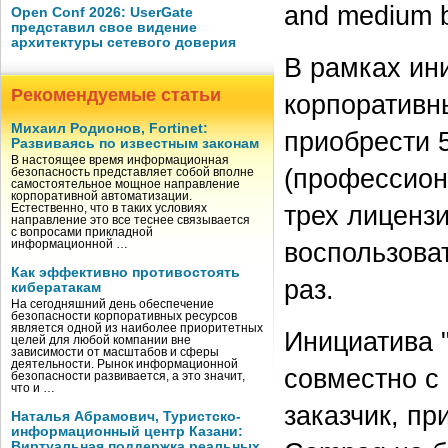
and medium b
Open Conf 2026: UserGate
представил свое видение
архитектуры сетевого доверия
В рамках ини
Рекомендуемые статьи
корпоративн
Михаил Родионов, Fortinet:
приобрести 5
Развиваясь по известным законам
В настоящее время информационная
(профессион
безопасность представляет собой вполне
самостоятельное мощное направление
корпоративной автоматизации.
трех лиценз
Естественно, что в таких условиях
направление это все теснее связывается
с вопросами прикладной
воспользова
информационной …
Как эффективно противостоять
раз.
кибератакам
На сегодняшний день обеспечение
безопасности корпоративных ресурсов
является одной из наиболее приоритетных
Инициатива 
целей для любой компании вне
зависимости от масштабов и сферы
деятельности. Рынок информационной
совместно с 
безопасности развивается, а это значит,
что и …
заказчик, п
Наталья Абрамович, Туристско-
информационный центр Казани:
Виртуальная поддержка реальных