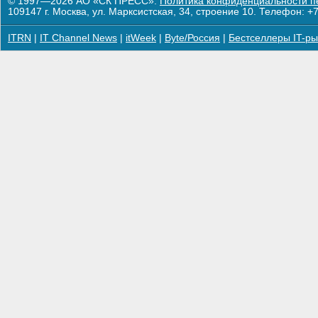
© 1997—2026 АО «СК ПРЕСС».
Политика конфиденциальности п
109147 г. Москва, ул. Марксистская, 34, строение 10. Телефон: +7
ITRN
|
IT Channel News
|
itWeek
|
Byte/Россия
|
Бестселлеры IT-ры