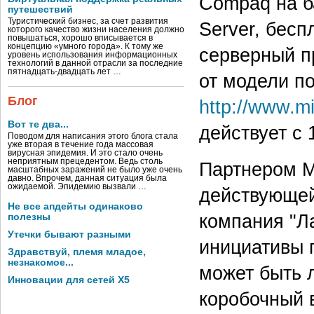
Compaq на б
путешествий
Туристический бизнес, за счет развития
Server, бес
которого качество жизни населения должно
повышаться, хорошо вписывается в
концепцию «умного города». К тому же
серверный пр
уровень использования информационных
технологий в данной отрасли за последние
пятнадцать-двадцать лет …
от модели п
Блог
http://www.m
Вот те два...
действует с 
Поводом для написания этого блога стала
уже вторая в течение года массовая
вирусная эпидемия. И это стало очень
неприятным прецедентом. Ведь столь
Партнером Mi
масштабных заражений не было уже очень
давно. Впрочем, данная ситуация была
ожидаемой. Эпидемию вызвали …
действующей
Не все апдейты одинаково
компания "Л
полезны
Утечки бывают разными
инициативы 
Здравствуй, племя младое,
незнакомое...
может быть 
Инновации для сетей X5
коробочный 