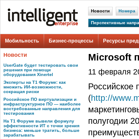
Новости
Номера
Перспективные напр
Мобильность
Бизнес-процессы
Ресурсы пред
Новости
Microsoft
UserGate будет тестировать свои
решения при помощи
11 февраля 20
оборудования Xinertel
Эксперты на Т1 Форуме: как
Российское п
множить ИИ-возможности,
сокращая риски
(
http://www.m
Российское ПО виртуализации и
инфраструктурное ПО — наиболее
маркетингов
востребованные направления для
тестирования
полугодии 2
На Т1 Форуме вывели формулу
эффективности ИТ с точки зрения
преимуществ
бизнеса: меньше тратить, больше
зарабатывать