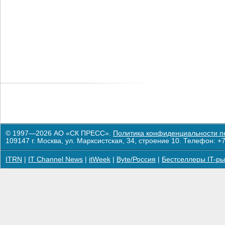
© 1997—2026 АО «СК ПРЕСС».
Политика конфиденциальности п
109147 г. Москва, ул. Марксистская, 34, строение 10. Телефон: +7
ITRN
|
IT Channel News
|
itWeek
|
Byte/Россия
|
Бестселлеры IT-ры