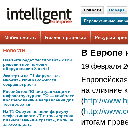
Новости
Номера
Перспективные напр
Мобильность
Бизнес-процессы
Ресурсы пред
Новости
В Европе 
UserGate будет тестировать свои
решения при помощи
19 февраля 20
оборудования Xinertel
Эксперты на Т1 Форуме: как
Европейская
множить ИИ-возможности,
сокращая риски
на слияние 
Российское ПО виртуализации и
инфраструктурное ПО — наиболее
(
http://www.
востребованные направления для
тестирования
(
http://www.
На Т1 Форуме вывели формулу
эффективности ИТ с точки зрения
итогам пров
бизнеса: меньше тратить, больше
зарабатывать