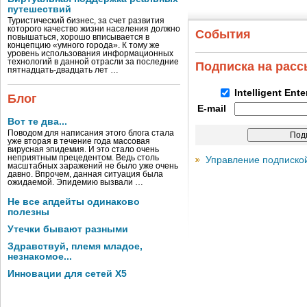
путешествий
Туристический бизнес, за счет развития
которого качество жизни населения должно
События
повышаться, хорошо вписывается в
концепцию «умного города». К тому же
уровень использования информационных
технологий в данной отрасли за последние
Подписка на рас
пятнадцать-двадцать лет …
Intelligent Ent
Блог
E-mail
Вот те два...
Поводом для написания этого блога стала
уже вторая в течение года массовая
вирусная эпидемия. И это стало очень
неприятным прецедентом. Ведь столь
Управление подписко
масштабных заражений не было уже очень
давно. Впрочем, данная ситуация была
ожидаемой. Эпидемию вызвали …
Не все апдейты одинаково
полезны
Утечки бывают разными
Здравствуй, племя младое,
незнакомое...
Инновации для сетей X5