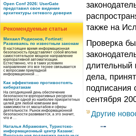
законодател
Open Conf 2026: UserGate
представил свое видение
архитектуры сетевого доверия
распростран
также на Ис
Рекомендуемые статьи
Михаил Родионов, Fortinet:
Проверка бы
Развиваясь по известным законам
В настоящее время информационная
законодател
безопасность представляет собой вполне
самостоятельное мощное направление
корпоративной автоматизации.
длительный 
Естественно, что в таких условиях
направление это все теснее связывается
с вопросами прикладной
дела, приня
информационной …
Как эффективно противостоять
подписания 
кибератакам
На сегодняшний день обеспечение
безопасности корпоративных ресурсов
сентября 200
является одной из наиболее приоритетных
целей для любой компании вне
зависимости от масштабов и сферы
деятельности. Рынок информационной
Другие ново
безопасности развивается, а это значит,
что и …
Наталья Абрамович, Туристско-
информационный центр Казани:
Виртуальная поддержка реальных