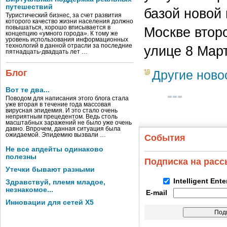
путешествий
базой новой
Туристический бизнес, за счет развития
которого качество жизни населения должно
повышаться, хорошо вписывается в
Москве втор
концепцию «умного города». К тому же
уровень использования информационных
технологий в данной отрасли за последние
улице 8 Март
пятнадцать-двадцать лет …
Блог
Другие ново
Вот те два...
Поводом для написания этого блога стала
уже вторая в течение года массовая
вирусная эпидемия. И это стало очень
неприятным прецедентом. Ведь столь
масштабных заражений не было уже очень
давно. Впрочем, данная ситуация была
ожидаемой. Эпидемию вызвали …
События
Не все апдейты одинаково
полезны
Подписка на рас
Утечки бывают разными
Intelligent Ent
Здравствуй, племя младое,
незнакомое...
E-mail
Инновации для сетей X5