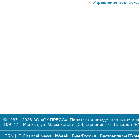
Управление подписко
© 1997—2026 АО «СК ПРЕСС».
Политика конфиденциальности п
109147 г. Москва, ул. Марксистская, 34, строение 10. Телефон: +7
ITRN
|
IT Channel News
|
itWeek
|
Byte/Россия
|
Бестселлеры IT-ры