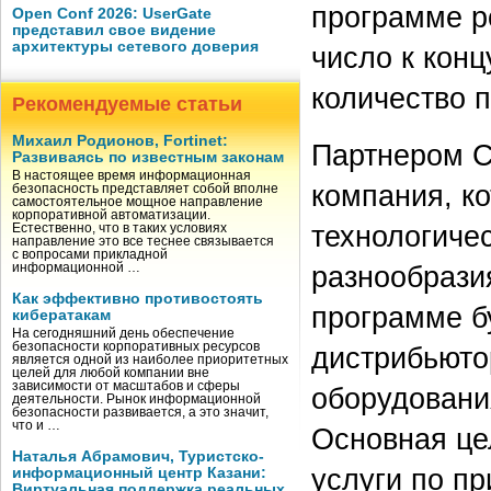
программе р
Open Conf 2026: UserGate
представил свое видение
архитектуры сетевого доверия
число к конц
количество 
Рекомендуемые статьи
Михаил Родионов, Fortinet:
Партнером C
Развиваясь по известным законам
В настоящее время информационная
компания, к
безопасность представляет собой вполне
самостоятельное мощное направление
корпоративной автоматизации.
технологиче
Естественно, что в таких условиях
направление это все теснее связывается
с вопросами прикладной
разнообрази
информационной …
Как эффективно противостоять
программе б
кибератакам
На сегодняшний день обеспечение
безопасности корпоративных ресурсов
дистрибьюто
является одной из наиболее приоритетных
целей для любой компании вне
зависимости от масштабов и сферы
оборудовани
деятельности. Рынок информационной
безопасности развивается, а это значит,
что и …
Основная це
Наталья Абрамович, Туристско-
услуги по пр
информационный центр Казани:
Виртуальная поддержка реальных