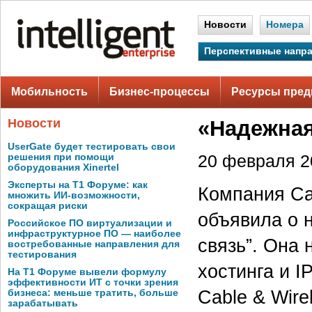
Новости
Номера
Перспективные напр
Мобильность
Бизнес-процессы
Ресурсы пред
Новости
«Надежная 
UserGate будет тестировать свои
решения при помощи
20 февраля 20
оборудования Xinertel
Эксперты на Т1 Форуме: как
Компания Cab
множить ИИ-возможности,
сокращая риски
объявила о 
Российское ПО виртуализации и
инфраструктурное ПО — наиболее
связь”. Она
востребованные направления для
тестирования
хостинга и I
На Т1 Форуме вывели формулу
эффективности ИТ с точки зрения
Cable & Wire
бизнеса: меньше тратить, больше
зарабатывать