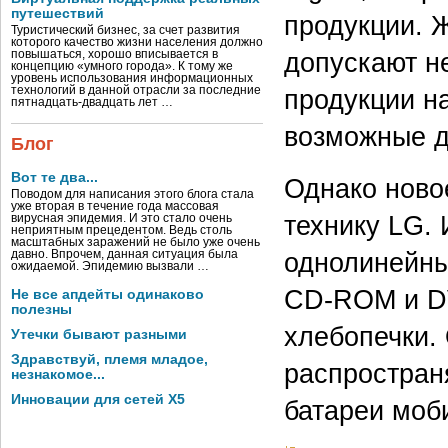
путешествий
продукции. 
Туристический бизнес, за счет развития
которого качество жизни населения должно
допускают н
повышаться, хорошо вписывается в
концепцию «умного города». К тому же
уровень использования информационных
технологий в данной отрасли за последние
продукции на
пятнадцать-двадцать лет …
возможные д
Блог
Вот те два...
Однако ново
Поводом для написания этого блога стала
уже вторая в течение года массовая
технику LG.
вирусная эпидемия. И это стало очень
неприятным прецедентом. Ведь столь
масштабных заражений не было уже очень
однолинейны
давно. Впрочем, данная ситуация была
ожидаемой. Эпидемию вызвали …
CD-ROM и D
Не все апдейты одинаково
полезны
хлебопечки.
Утечки бывают разными
Здравствуй, племя младое,
распростран
незнакомое...
Инновации для сетей X5
батареи моб