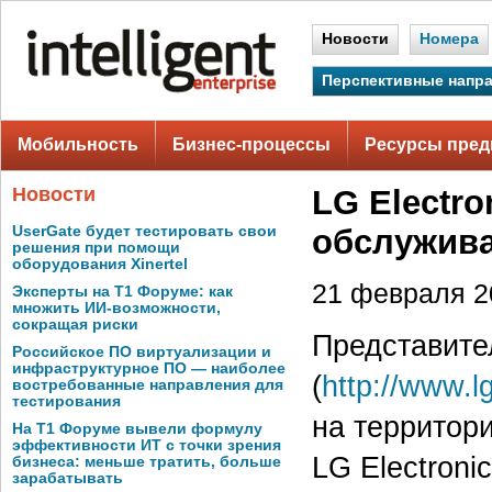
Новости
Номера
Перспективные напр
Мобильность
Бизнес-процессы
Ресурсы пред
Новости
LG Electr
UserGate будет тестировать свои
обслужив
решения при помощи
оборудования Xinertel
21 февраля 20
Эксперты на Т1 Форуме: как
множить ИИ-возможности,
сокращая риски
Представител
Российское ПО виртуализации и
инфраструктурное ПО — наиболее
(
http://www.lg
востребованные направления для
тестирования
на территор
На Т1 Форуме вывели формулу
эффективности ИТ с точки зрения
LG Electroni
бизнеса: меньше тратить, больше
зарабатывать