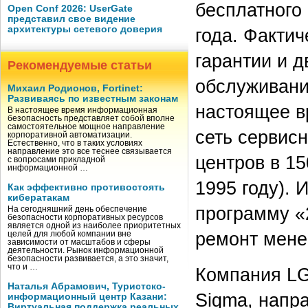
бесплатного
Open Conf 2026: UserGate
представил свое видение
архитектуры сетевого доверия
года. Фактич
гарантии и д
Рекомендуемые статьи
обслуживани
Михаил Родионов, Fortinet:
Развиваясь по известным законам
настоящее в
В настоящее время информационная
безопасность представляет собой вполне
самостоятельное мощное направление
сеть сервисн
корпоративной автоматизации.
Естественно, что в таких условиях
направление это все теснее связывается
центров в 15
с вопросами прикладной
информационной …
1995 году). 
Как эффективно противостоять
кибератакам
программу «2
На сегодняшний день обеспечение
безопасности корпоративных ресурсов
является одной из наиболее приоритетных
ремонт менее
целей для любой компании вне
зависимости от масштабов и сферы
деятельности. Рынок информационной
безопасности развивается, а это значит,
что и …
Компания LG
Наталья Абрамович, Туристско-
Sigma, напр
информационный центр Казани:
Виртуальная поддержка реальных