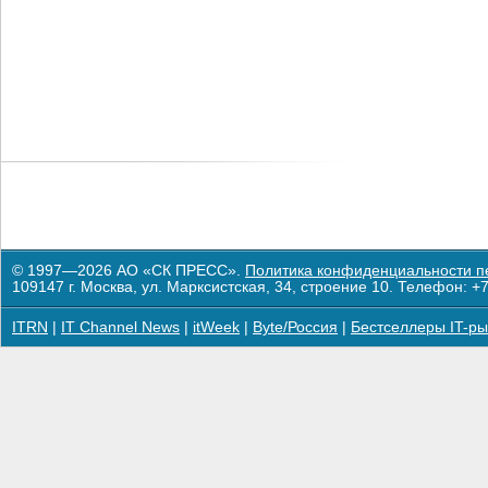
© 1997—2026 АО «СК ПРЕСС».
Политика конфиденциальности п
109147 г. Москва, ул. Марксистская, 34, строение 10. Телефон: +7
ITRN
|
IT Channel News
|
itWeek
|
Byte/Россия
|
Бестселлеры IT-ры